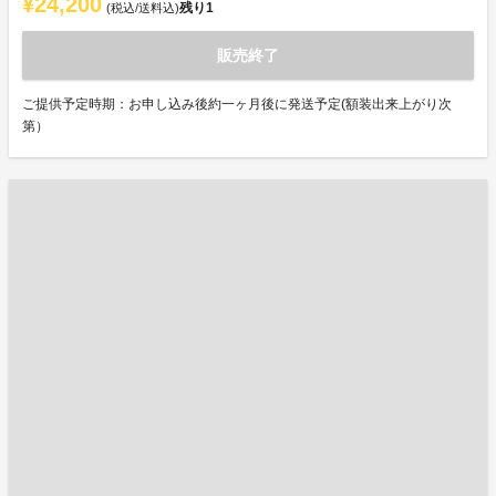
¥24,200
残り
1
(税込/送料込)
販売終了
ご提供予定時期：お申し込み後約一ヶ月後に発送予定(額装出来上がり次
第）