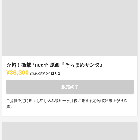
☆超！衝撃Price☆ 原画『そらまめサンタ』
¥36,300
残り
1
(税込/送料込)
販売終了
ご提供予定時期：お申し込み後約一ヶ月後に発送予定(額装出来上がり次
第）