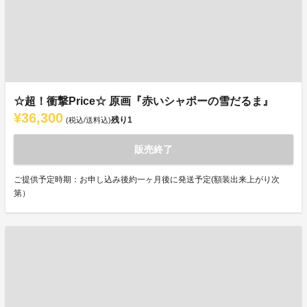
☆超！衝撃Price☆ 原画『赤いシャポーの雪だるま』
¥36,300
残り
1
(税込/送料込)
販売終了
ご提供予定時期：お申し込み後約一ヶ月後に発送予定(額装出来上がり次
第）