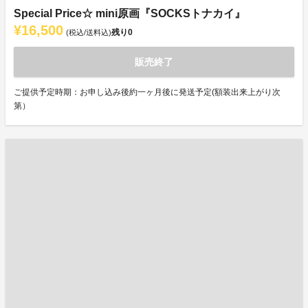
Special Price☆ mini原画『SOCKSトナカイ』
¥16,500
残り
0
(税込/送料込)
販売終了
ご提供予定時期：お申し込み後約一ヶ月後に発送予定(額装出来上がり次
第）