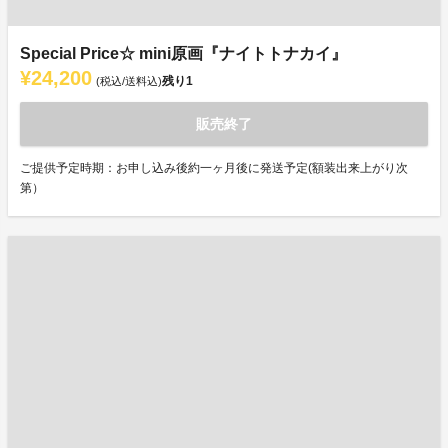
Special Price☆ mini原画『ナイトトナカイ』
¥24,200
残り
1
(税込/送料込)
販売終了
ご提供予定時期：お申し込み後約一ヶ月後に発送予定(額装出来上がり次
第）