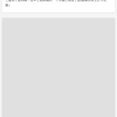
ご提供予定時期：お申し込み後約一ヶ月後に発送予定(額装出来上がり次
第）