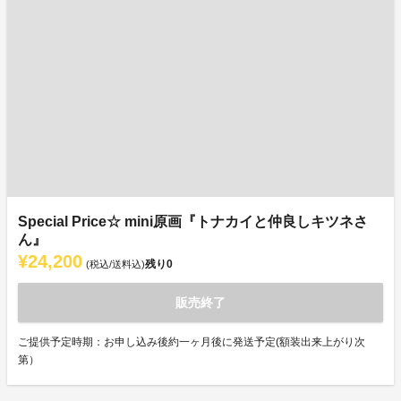
Special Price☆ mini原画『トナカイと仲良しキツネさ
ん』
¥24,200
残り
0
(税込/送料込)
販売終了
ご提供予定時期：お申し込み後約一ヶ月後に発送予定(額装出来上がり次
第）