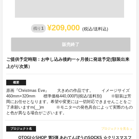
¥209,000
1
残り
(税込/送料込)
販売終了
ご提供予定時期：お申し込み後約一ヶ月後に発送予定(額装出来
上がり次第）
概要
原画『Christmas Eve』 大きめの作品です。 イメージサイズ
460mm×320mm 標準価格440,000円(税込/送料別) ※額装は芳
岡にお任せとなります。希望や変更には一切対応できませんことをご
了承願いますm(__)m ※モニターの発色具合によって実際のもの
と色が異なる場合がございます。
プロジェクト名
プロジェクトを見る
arrow_forward
OTOGI☆SHOP 第5弾 あわてんぼうのSOCKS ☆クリスマスフ