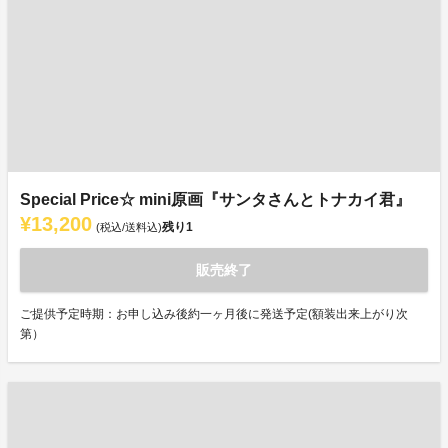
Special Price☆ mini原画『サンタさんとトナカイ君』
¥13,200
残り
1
(税込/送料込)
販売終了
ご提供予定時期：お申し込み後約一ヶ月後に発送予定(額装出来上がり次
第）