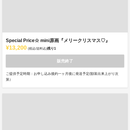
Special Price☆ mini原画『メリークリスマス♡』
¥13,200
残り
1
(税込/送料込)
販売終了
ご提供予定時期：お申し込み後約一ヶ月後に発送予定(額装出来上がり次
第）