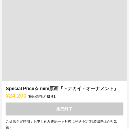
Special Price☆ mini原画『トナカイ・オーナメント』
¥24,200
残り
1
(税込/送料込)
販売終了
ご提供予定時期：お申し込み後約一ヶ月後に発送予定(額装出来上がり次
第）