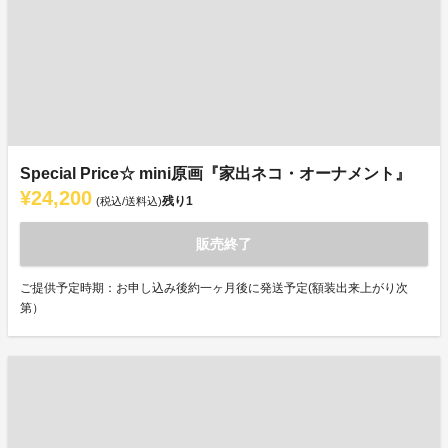
Special Price☆ mini原画『家出ネコ・オーナメント』
¥24,200
残り
1
(税込/送料込)
販売終了
ご提供予定時期：お申し込み後約一ヶ月後に発送予定(額装出来上がり次
第）