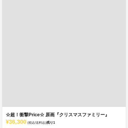
☆超！衝撃Price☆ 原画『クリスマスファミリー』
¥36,300
残り
1
(税込/送料込)