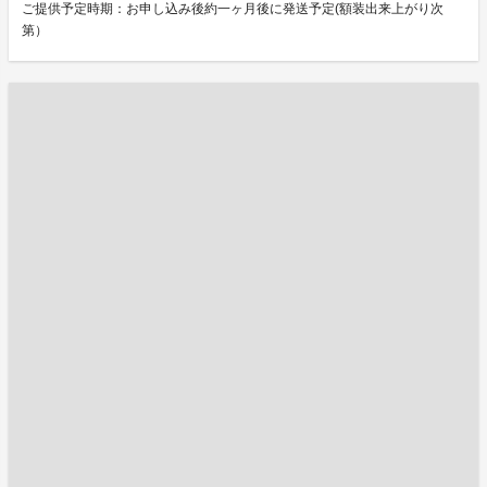
ご提供予定時期：お申し込み後約一ヶ月後に発送予定(額装出来上がり次
第）