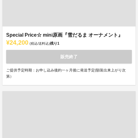
Special Price☆ mini原画『雪だるま オーナメント』
¥24,200
残り
1
(税込/送料込)
販売終了
ご提供予定時期：お申し込み後約一ヶ月後に発送予定(額装出来上がり次
第）