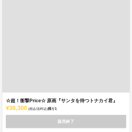
☆超！衝撃Price☆ 原画『サンタを待つトナカイ君』
¥36,300
残り
1
(税込/送料込)
販売終了