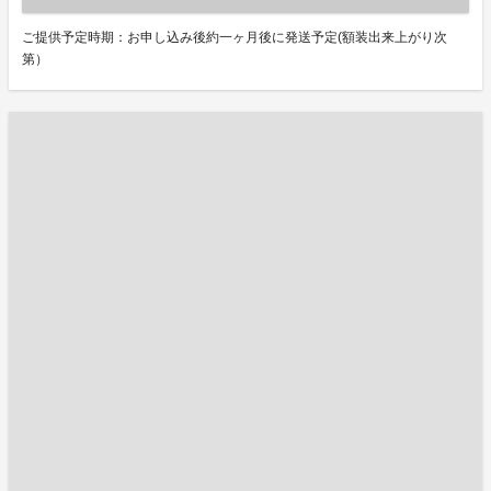
ご提供予定時期：お申し込み後約一ヶ月後に発送予定(額装出来上がり次
第）