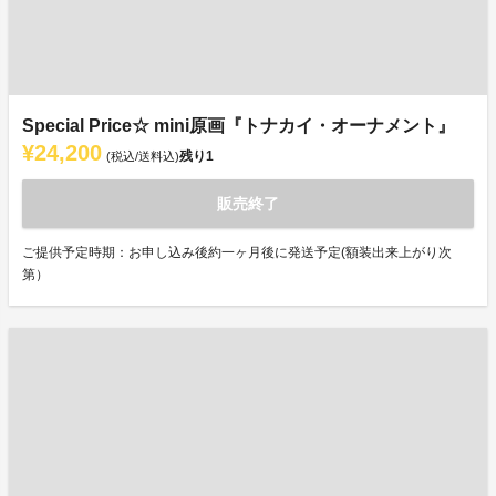
Special Price☆ mini原画『トナカイ・オーナメント』
¥24,200
残り
1
(税込/送料込)
販売終了
ご提供予定時期：お申し込み後約一ヶ月後に発送予定(額装出来上がり次
第）