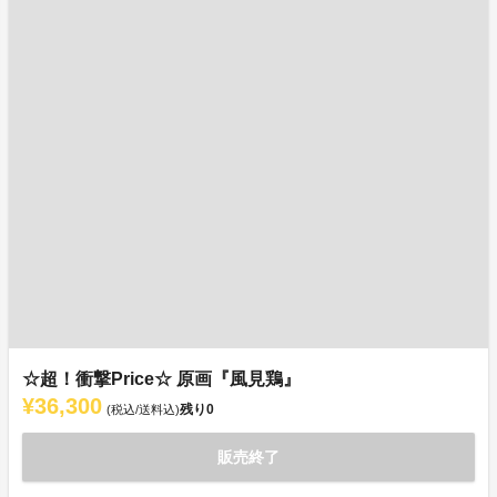
☆超！衝撃Price☆ 原画『風見鶏』
¥36,300
残り
0
(税込/送料込)
販売終了