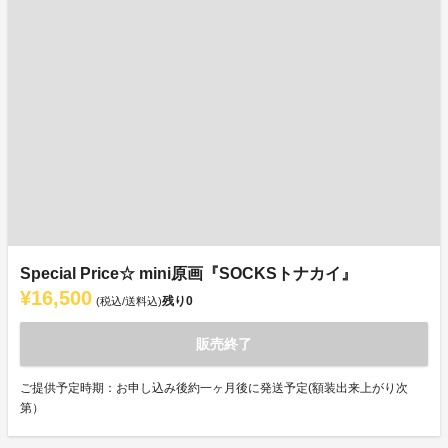
Special Price☆ mini原画『SOCKSトナカイ』
¥16,500
残り
0
(税込/送料込)
販売終了
ご提供予定時期：お申し込み後約一ヶ月後に発送予定(額装出来上がり次
第）