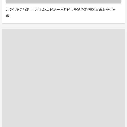
ご提供予定時期：お申し込み後約一ヶ月後に発送予定(額装出来上がり次
第）