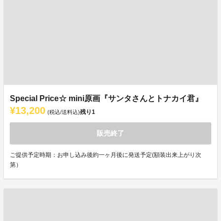
Special Price☆ mini原画『サンタさんとトナカイ君』
¥13,200
残り
1
(税込/送料込)
販売終了
ご提供予定時期：お申し込み後約一ヶ月後に発送予定(額装出来上がり次
第）