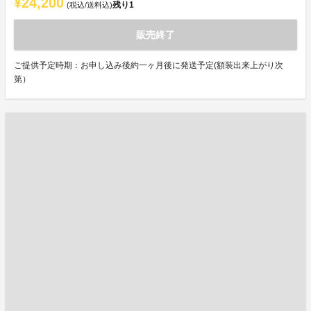
¥24,200
残り
1
(税込/送料込)
販売終了
ご提供予定時期：お申し込み後約一ヶ月後に発送予定(額装出来上がり次
第）