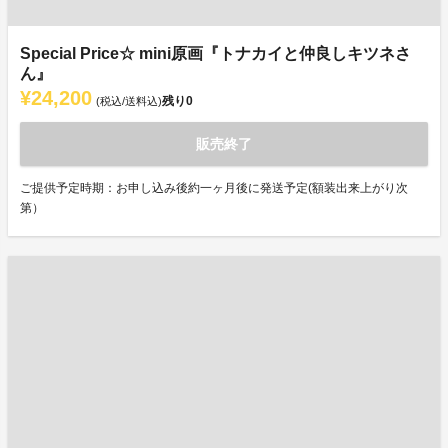
Special Price☆ mini原画『トナカイと仲良しキツネさ
ん』
¥24,200
残り
0
(税込/送料込)
販売終了
ご提供予定時期：お申し込み後約一ヶ月後に発送予定(額装出来上がり次
第）