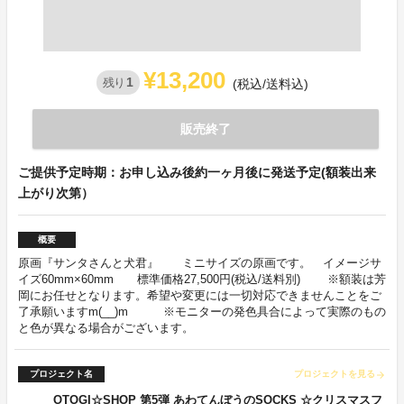
¥13,200
1
残り
(税込/送料込)
販売終了
ご提供予定時期：お申し込み後約一ヶ月後に発送予定(額装出来
上がり次第）
概要
原画『サンタさんと犬君』 ミニサイズの原画です。 イメージサ
イズ60mm×60mm 標準価格27,500円(税込/送料別) ※額装は芳
岡にお任せとなります。希望や変更には一切対応できませんことをご
了承願いますm(__)m ※モニターの発色具合によって実際のもの
と色が異なる場合がございます。
プロジェクト名
プロジェクトを見る
arrow_forward
OTOGI☆SHOP 第5弾 あわてんぼうのSOCKS ☆クリスマスフ