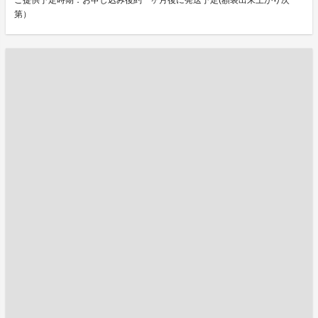
ご提供予定時期：お申し込み後約一ヶ月後に発送予定(額装出来上がり次
第）