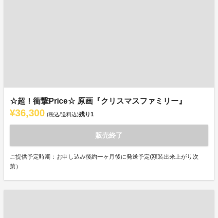
☆超！衝撃Price☆ 原画『クリスマスファミリー』
¥36,300
残り
1
(税込/送料込)
販売終了
ご提供予定時期：お申し込み後約一ヶ月後に発送予定(額装出来上がり次
第）