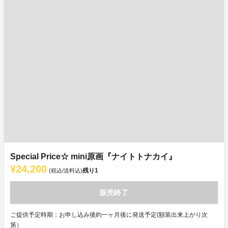
Special Price☆ mini原画『ナイトトナカイ』
¥24,200
残り
1
(税込/送料込)
販売終了
ご提供予定時期：お申し込み後約一ヶ月後に発送予定(額装出来上がり次
第）