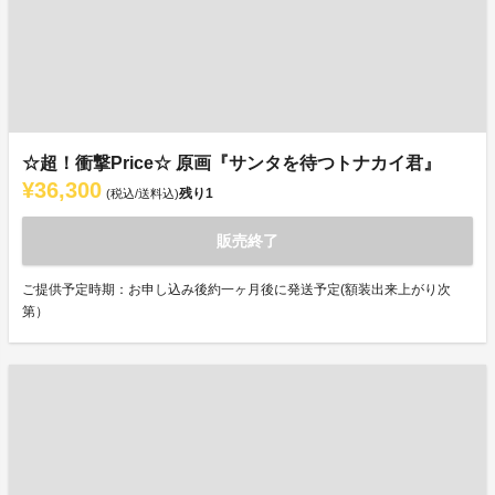
☆超！衝撃Price☆ 原画『サンタを待つトナカイ君』
¥36,300
残り
1
(税込/送料込)
販売終了
ご提供予定時期：お申し込み後約一ヶ月後に発送予定(額装出来上がり次
第）