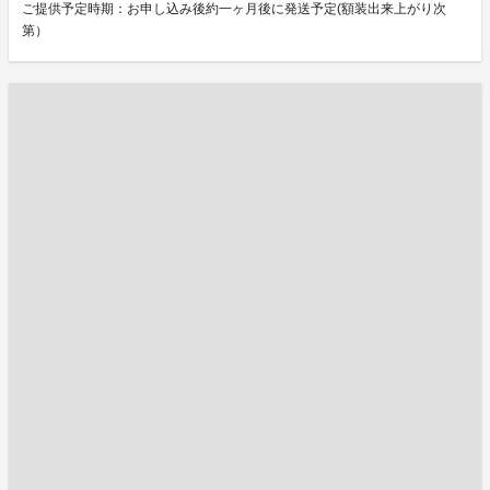
ご提供予定時期：お申し込み後約一ヶ月後に発送予定(額装出来上がり次
第）