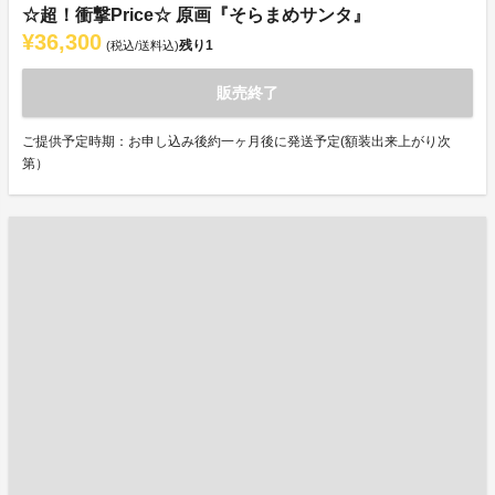
☆超！衝撃Price☆ 原画『そらまめサンタ』
¥36,300
残り
1
(税込/送料込)
販売終了
ご提供予定時期：お申し込み後約一ヶ月後に発送予定(額装出来上がり次
第）