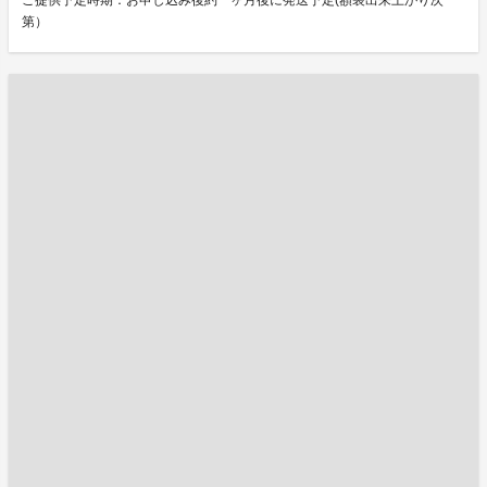
ご提供予定時期：お申し込み後約一ヶ月後に発送予定(額装出来上がり次
第）