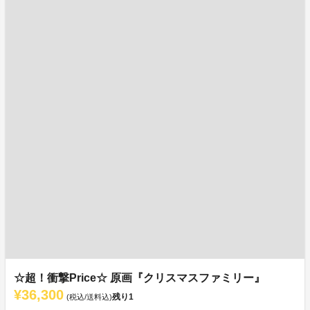
☆超！衝撃Price☆ 原画『クリスマスファミリー』
¥36,300
残り
1
(税込/送料込)