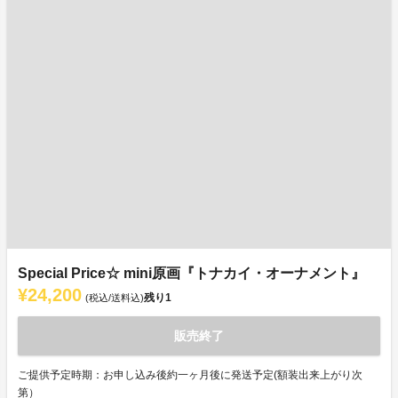
Special Price☆ mini原画『トナカイ・オーナメント』
¥24,200
残り
1
(税込/送料込)
販売終了
ご提供予定時期：お申し込み後約一ヶ月後に発送予定(額装出来上がり次
第）