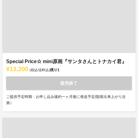
Special Price☆ mini原画『サンタさんとトナカイ君』
¥13,200
残り
1
(税込/送料込)
販売終了
ご提供予定時期：お申し込み後約一ヶ月後に発送予定(額装出来上がり次
第）