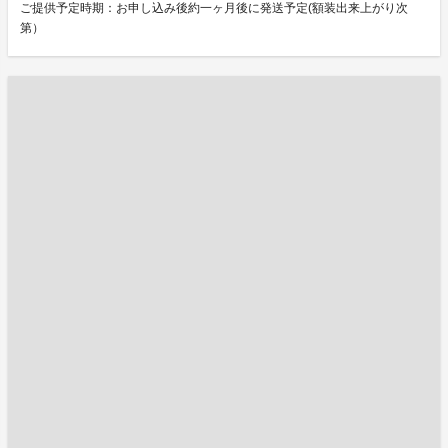
ご提供予定時期：お申し込み後約一ヶ月後に発送予定(額装出来上がり次
第）