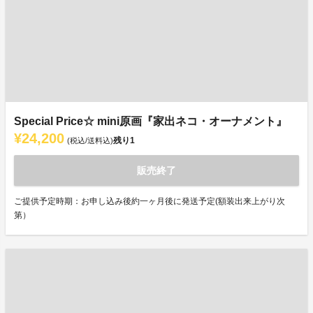
Special Price☆ mini原画『家出ネコ・オーナメント』
¥24,200
残り
1
(税込/送料込)
販売終了
ご提供予定時期：お申し込み後約一ヶ月後に発送予定(額装出来上がり次
第）