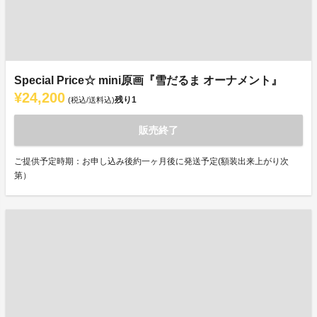
Special Price☆ mini原画『雪だるま オーナメント』
¥24,200
残り
1
(税込/送料込)
販売終了
ご提供予定時期：お申し込み後約一ヶ月後に発送予定(額装出来上がり次
第）