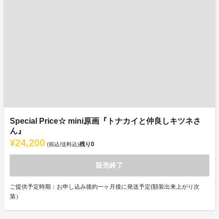
Special Price☆ mini原画『トナカイと仲良しキツネさ
ん』
¥24,200
残り
0
(税込/送料込)
販売終了
ご提供予定時期：お申し込み後約一ヶ月後に発送予定(額装出来上がり次
第）