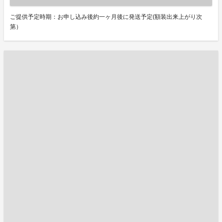
ご提供予定時期：お申し込み後約一ヶ月後に発送予定(額装出来上がり次
第）