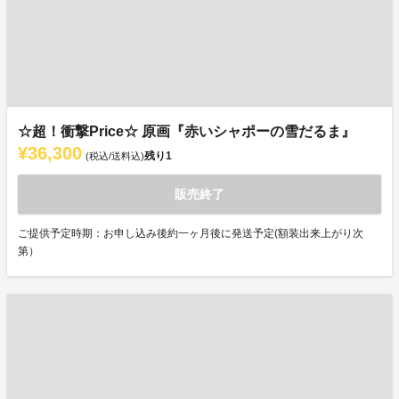
☆超！衝撃Price☆ 原画『赤いシャポーの雪だるま』
¥36,300
残り
1
(税込/送料込)
販売終了
ご提供予定時期：お申し込み後約一ヶ月後に発送予定(額装出来上がり次
第）