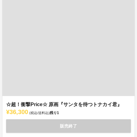
☆超！衝撃Price☆ 原画『サンタを待つトナカイ君』
¥36,300
残り
1
(税込/送料込)
販売終了