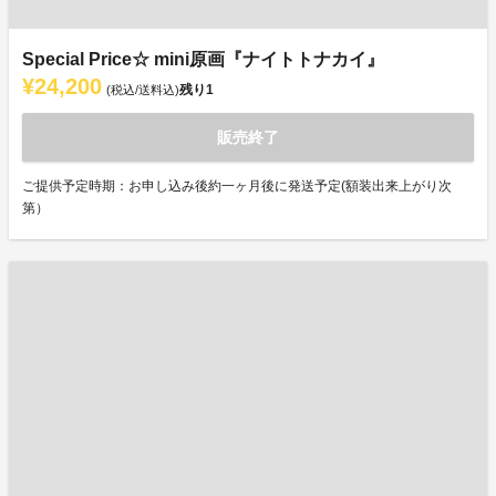
Special Price☆ mini原画『ナイトトナカイ』
¥24,200
残り
1
(税込/送料込)
販売終了
ご提供予定時期：お申し込み後約一ヶ月後に発送予定(額装出来上がり次
第）