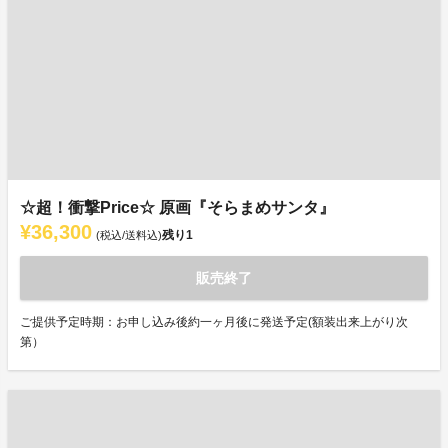
☆超！衝撃Price☆ 原画『そらまめサンタ』
¥36,300
残り
1
(税込/送料込)
販売終了
ご提供予定時期：お申し込み後約一ヶ月後に発送予定(額装出来上がり次
第）