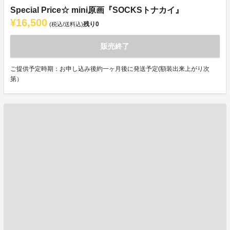
Special Price☆ mini原画『SOCKSトナカイ』
¥16,500
残り
0
(税込/送料込)
販売終了
ご提供予定時期：お申し込み後約一ヶ月後に発送予定(額装出来上がり次
第）