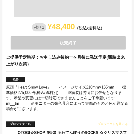
¥48,400
1
残り
(税込/送料込)
販売終了
ご提供予定時期：お申し込み後約一ヶ月後に発送予定(額装出来
上がり次第）
概要
原画『Heart Snow Love』 イメージサイズ210mm×135mm 標
準価格275,000円(税込/送料別) ※額装は芳岡にお任せとなりま
す。希望や変更には一切対応できませんことをご了承願います
m(__)m ※モニターの発色具合によって実際のものと色が異なる
場合がございます。
プロジェクト名
プロジェクトを見る
arrow_forward
OTOGI☆SHOP 第5弾 あわてんぼうのSOCKS ☆クリスマスフ