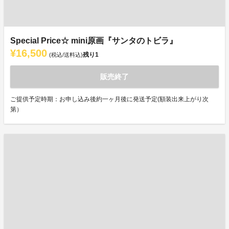
Special Price☆ mini原画『サンタのトビラ』
¥16,500
残り
1
(税込/送料込)
販売終了
ご提供予定時期：お申し込み後約一ヶ月後に発送予定(額装出来上がり次
第）