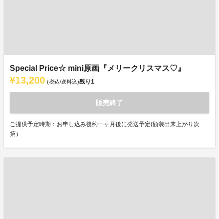
Special Price☆ mini原画『メリークリスマス♡』
¥13,200
残り
1
(税込/送料込)
販売終了
ご提供予定時期：お申し込み後約一ヶ月後に発送予定(額装出来上がり次
第）