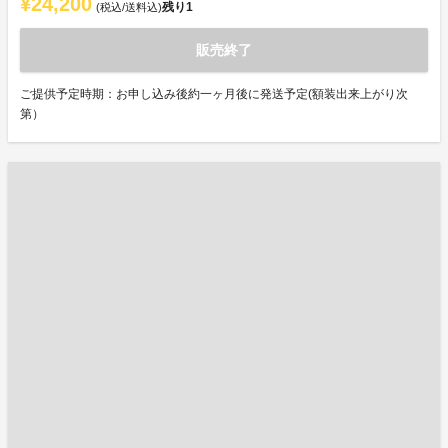
¥24,200
残り
1
(税込/送料込)
販売終了
ご提供予定時期：お申し込み後約一ヶ月後に発送予定(額装出来上がり次
第）