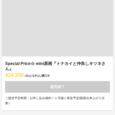
Special Price☆ mini原画『トナカイと仲良しキツネさ
ん』
¥24,200
残り
0
(税込/送料込)
販売終了
ご提供予定時期：お申し込み後約一ヶ月後に発送予定(額装出来上がり次
第）