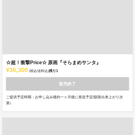
☆超！衝撃Price☆ 原画『そらまめサンタ』
¥36,300
残り
1
(税込/送料込)
販売終了
ご提供予定時期：お申し込み後約一ヶ月後に発送予定(額装出来上がり次
第）