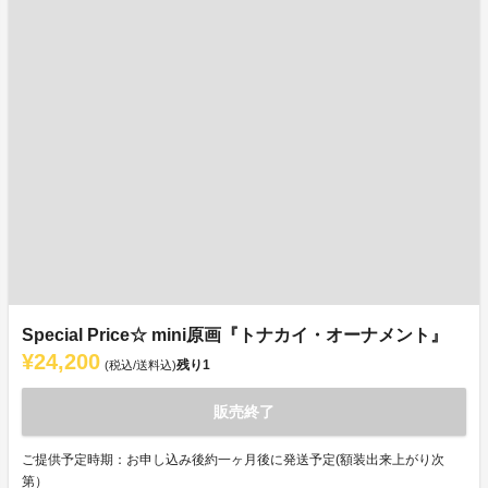
Special Price☆ mini原画『トナカイ・オーナメント』
¥24,200
残り
1
(税込/送料込)
販売終了
ご提供予定時期：お申し込み後約一ヶ月後に発送予定(額装出来上がり次
第）