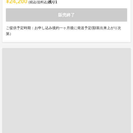
¥24,200
残り
1
(税込/送料込)
販売終了
ご提供予定時期：お申し込み後約一ヶ月後に発送予定(額装出来上がり次
第）