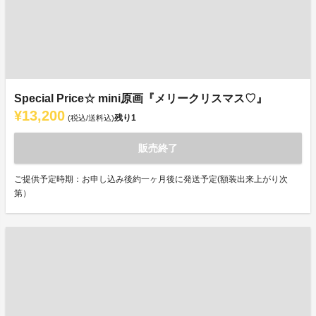
Special Price☆ mini原画『メリークリスマス♡』
¥13,200
残り
1
(税込/送料込)
販売終了
ご提供予定時期：お申し込み後約一ヶ月後に発送予定(額装出来上がり次
第）