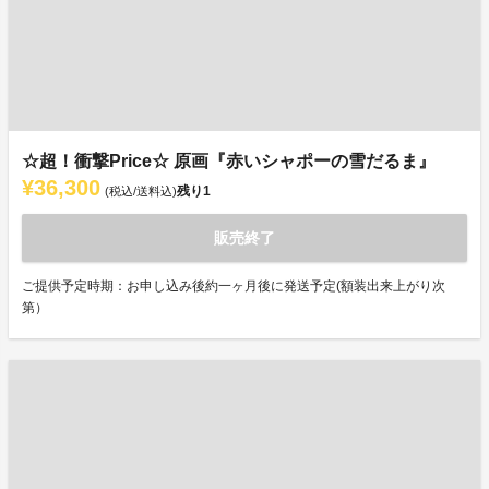
☆超！衝撃Price☆ 原画『赤いシャポーの雪だるま』
¥36,300
残り
1
(税込/送料込)
販売終了
ご提供予定時期：お申し込み後約一ヶ月後に発送予定(額装出来上がり次
第）