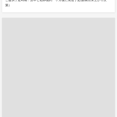
ご提供予定時期：お申し込み後約一ヶ月後に発送予定(額装出来上がり次
第）