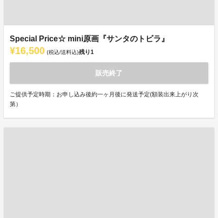
Special Price☆ mini原画『サンタのトビラ』
¥16,500
残り
1
(税込/送料込)
販売終了
ご提供予定時期：お申し込み後約一ヶ月後に発送予定(額装出来上がり次
第）