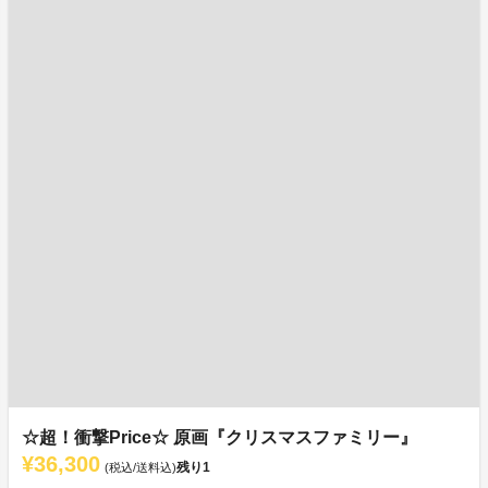
☆超！衝撃Price☆ 原画『クリスマスファミリー』
¥36,300
残り
1
(税込/送料込)