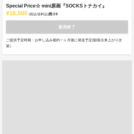
Special Price☆ mini原画『SOCKSトナカイ』
¥16,500
残り
0
(税込/送料込)
販売終了
ご提供予定時期：お申し込み後約一ヶ月後に発送予定(額装出来上がり次
第）