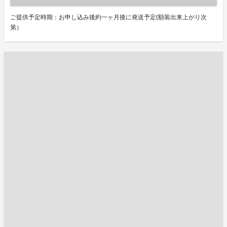
ご提供予定時期：お申し込み後約一ヶ月後に発送予定(額装出来上がり次
第）