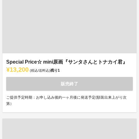
Special Price☆ mini原画『サンタさんとトナカイ君』
¥13,200
残り
1
(税込/送料込)
販売終了
ご提供予定時期：お申し込み後約一ヶ月後に発送予定(額装出来上がり次
第）