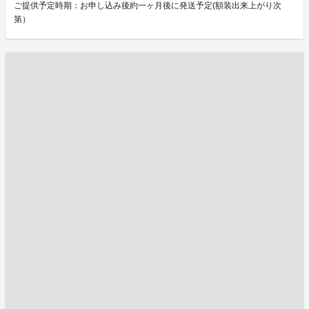
ご提供予定時期：お申し込み後約一ヶ月後に発送予定(額装出来上がり次
第）