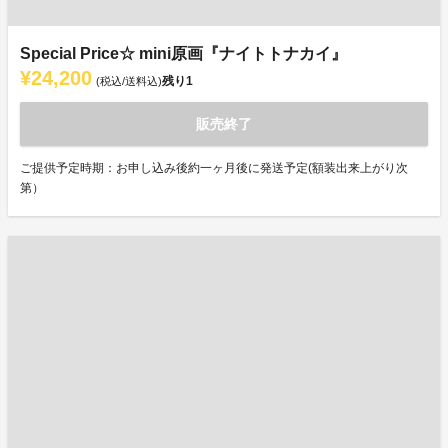
Special Price☆ mini原画『ナイトトナカイ』
¥24,200
残り
1
(税込/送料込)
販売終了
ご提供予定時期：お申し込み後約一ヶ月後に発送予定(額装出来上がり次
第）