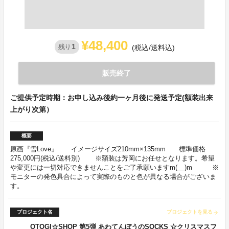
¥48,400
1
残り
(税込/送料込)
販売終了
ご提供予定時期：お申し込み後約一ヶ月後に発送予定(額装出来
上がり次第）
概要
原画『雪Love』 イメージサイズ210mm×135mm 標準価格
275,000円(税込/送料別) ※額装は芳岡にお任せとなります。希望
や変更には一切対応できませんことをご了承願いますm(__)m ※
モニターの発色具合によって実際のものと色が異なる場合がございま
す。
プロジェクト名
プロジェクトを見る
arrow_forward
OTOGI☆SHOP 第5弾 あわてんぼうのSOCKS ☆クリスマスフ