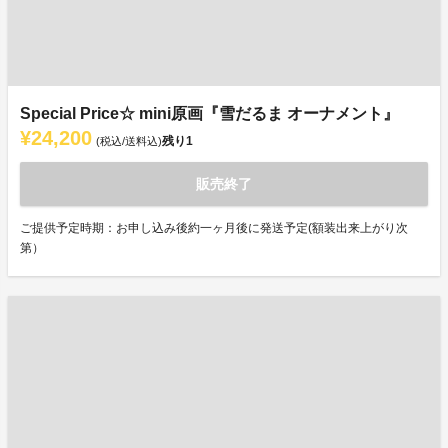
Special Price☆ mini原画『雪だるま オーナメント』
¥24,200
残り
1
(税込/送料込)
販売終了
ご提供予定時期：お申し込み後約一ヶ月後に発送予定(額装出来上がり次
第）