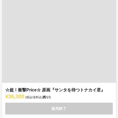
☆超！衝撃Price☆ 原画『サンタを待つトナカイ君』
¥36,300
残り
1
(税込/送料込)
販売終了