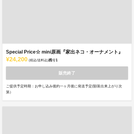
Special Price☆ mini原画『家出ネコ・オーナメント』
¥24,200
残り
1
(税込/送料込)
販売終了
ご提供予定時期：お申し込み後約一ヶ月後に発送予定(額装出来上がり次
第）