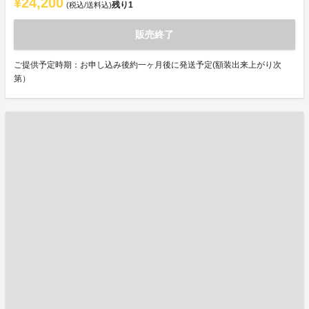
¥24,200
残り
1
(税込/送料込)
販売終了
ご提供予定時期：お申し込み後約一ヶ月後に発送予定(額装出来上がり次
第）