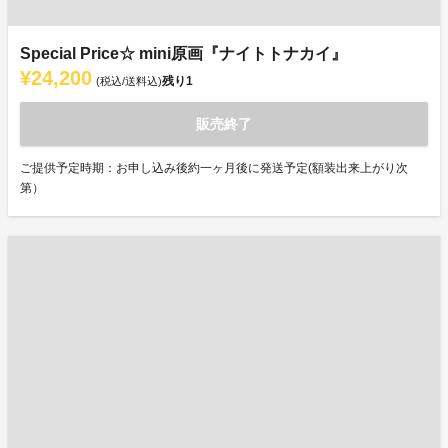
Special Price☆ mini原画『ナイトトナカイ』
¥24,200
残り
1
(税込/送料込)
販売終了
ご提供予定時期：お申し込み後約一ヶ月後に発送予定(額装出来上がり次
第）