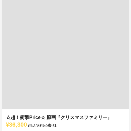
☆超！衝撃Price☆ 原画『クリスマスファミリー』
¥36,300
残り
1
(税込/送料込)