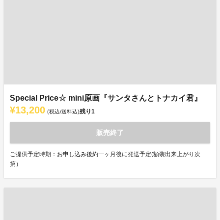
Special Price☆ mini原画『サンタさんとトナカイ君』
¥13,200
残り
1
(税込/送料込)
販売終了
ご提供予定時期：お申し込み後約一ヶ月後に発送予定(額装出来上がり次
第）