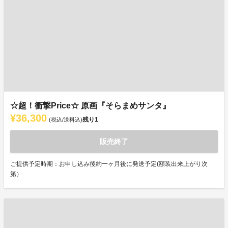
☆超！衝撃Price☆ 原画『そらまめサンタ』
¥36,300
残り
1
(税込/送料込)
販売終了
ご提供予定時期：お申し込み後約一ヶ月後に発送予定(額装出来上がり次
第）