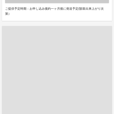
ご提供予定時期：お申し込み後約一ヶ月後に発送予定(額装出来上がり次
第）