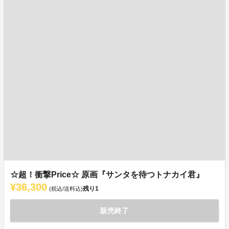
☆超！衝撃Price☆ 原画『サンタを待つトナカイ君』
¥36,300
残り
1
(税込/送料込)
販売終了