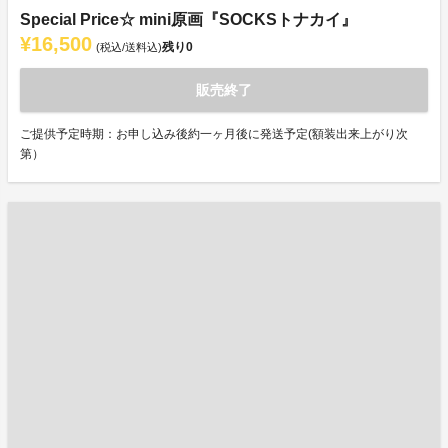
Special Price☆ mini原画『SOCKSトナカイ』
¥16,500
残り
0
(税込/送料込)
販売終了
ご提供予定時期：お申し込み後約一ヶ月後に発送予定(額装出来上がり次
第）