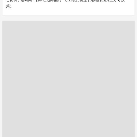
ご提供予定時期：お申し込み後約一ヶ月後に発送予定(額装出来上がり次
第）