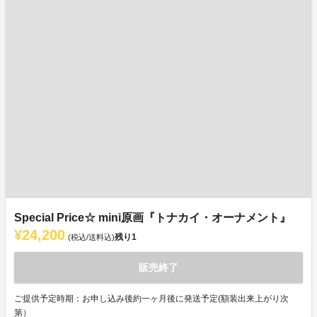
Special Price☆ mini原画『トナカイ・オーナメント』
¥24,200
残り
1
(税込/送料込)
販売終了
ご提供予定時期：お申し込み後約一ヶ月後に発送予定(額装出来上がり次
第）