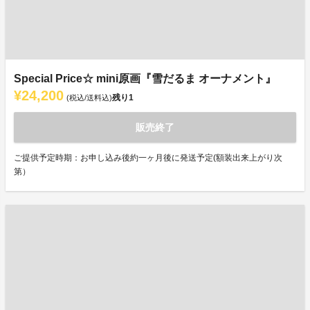
Special Price☆ mini原画『雪だるま オーナメント』
¥24,200
残り
1
(税込/送料込)
販売終了
ご提供予定時期：お申し込み後約一ヶ月後に発送予定(額装出来上がり次
第）