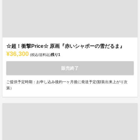
☆超！衝撃Price☆ 原画『赤いシャポーの雪だるま』
¥36,300
残り
1
(税込/送料込)
販売終了
ご提供予定時期：お申し込み後約一ヶ月後に発送予定(額装出来上がり次
第）