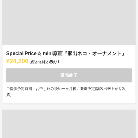
Special Price☆ mini原画『家出ネコ・オーナメント』
¥24,200
残り
1
(税込/送料込)
販売終了
ご提供予定時期：お申し込み後約一ヶ月後に発送予定(額装出来上がり次
第）