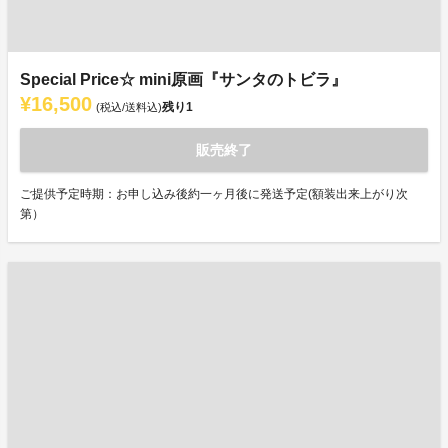
Special Price☆ mini原画『サンタのトビラ』
¥16,500
残り
1
(税込/送料込)
販売終了
ご提供予定時期：お申し込み後約一ヶ月後に発送予定(額装出来上がり次
第）