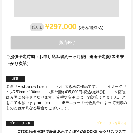
¥297,000
1
残り
(税込/送料込)
販売終了
ご提供予定時期：お申し込み後約一ヶ月後に発送予定(額装出来
上がり次第）
概要
原画『First Snow Love』 少し大きめの作品です。 イメージサ
イズ250mm×190mm 標準価格495,000円(税込/送料別) ※額装
は芳岡にお任せとなります。希望や変更には一切対応できませんこと
をご了承願いますm(__)m ※モニターの発色具合によって実際の
ものと色が異なる場合がございます。
プロジェクト名
プロジェクトを見る
arrow_forward
OTOGI☆SHOP 第5弾 あわてんぼうのSOCKS ☆クリスマスフ