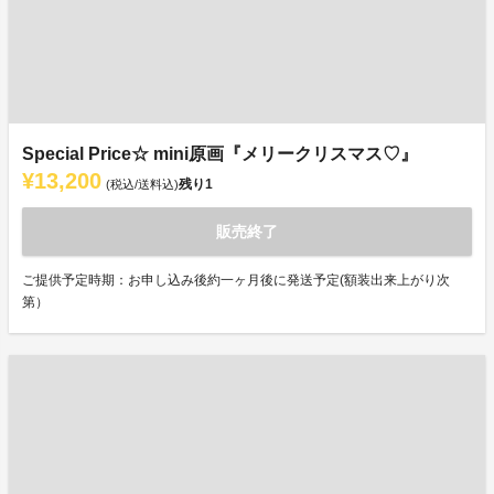
Special Price☆ mini原画『メリークリスマス♡』
¥13,200
残り
1
(税込/送料込)
販売終了
ご提供予定時期：お申し込み後約一ヶ月後に発送予定(額装出来上がり次
第）