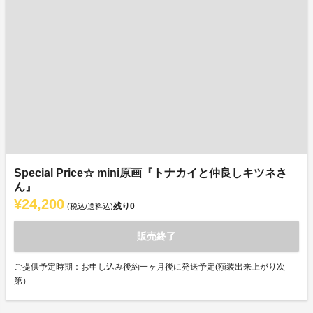
Special Price☆ mini原画『トナカイと仲良しキツネさ
ん』
¥24,200
残り
0
(税込/送料込)
販売終了
ご提供予定時期：お申し込み後約一ヶ月後に発送予定(額装出来上がり次
第）