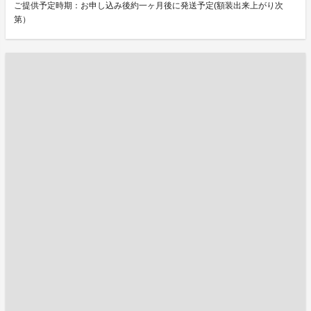
ご提供予定時期：お申し込み後約一ヶ月後に発送予定(額装出来上がり次
第）