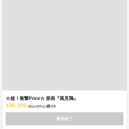
☆超！衝撃Price☆ 原画『風見鶏』
¥36,300
残り
0
(税込/送料込)
販売終了