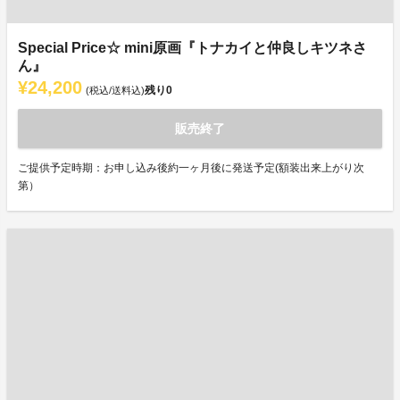
Special Price☆ mini原画『トナカイと仲良しキツネさ
ん』
¥24,200
残り
0
(税込/送料込)
販売終了
ご提供予定時期：お申し込み後約一ヶ月後に発送予定(額装出来上がり次
第）