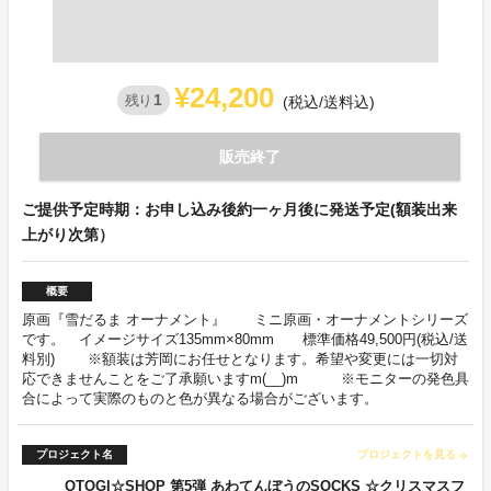
¥24,200
1
残り
(税込/送料込)
販売終了
ご提供予定時期：お申し込み後約一ヶ月後に発送予定(額装出来
上がり次第）
概要
原画『雪だるま オーナメント』 ミニ原画・オーナメントシリーズ
です。 イメージサイズ135mm×80mm 標準価格49,500円(税込/送
料別) ※額装は芳岡にお任せとなります。希望や変更には一切対
応できませんことをご了承願いますm(__)m ※モニターの発色具
合によって実際のものと色が異なる場合がございます。
プロジェクト名
プロジェクトを見る
arrow_forward
OTOGI☆SHOP 第5弾 あわてんぼうのSOCKS ☆クリスマスフ