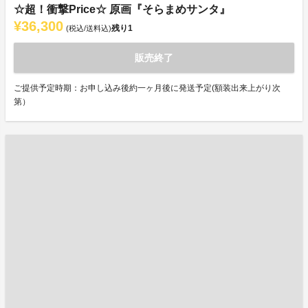
☆超！衝撃Price☆ 原画『そらまめサンタ』
¥36,300
残り
1
(税込/送料込)
販売終了
ご提供予定時期：お申し込み後約一ヶ月後に発送予定(額装出来上がり次
第）