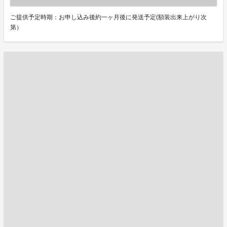
ご提供予定時期：お申し込み後約一ヶ月後に発送予定(額装出来上がり次
第）