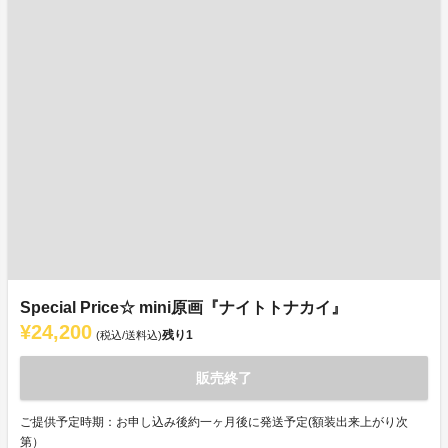
Special Price☆ mini原画『ナイトトナカイ』
¥24,200
残り
1
(税込/送料込)
販売終了
ご提供予定時期：お申し込み後約一ヶ月後に発送予定(額装出来上がり次
第）