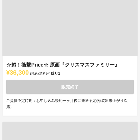
☆超！衝撃Price☆ 原画『クリスマスファミリー』
¥36,300
残り
1
(税込/送料込)
販売終了
ご提供予定時期：お申し込み後約一ヶ月後に発送予定(額装出来上がり次
第）