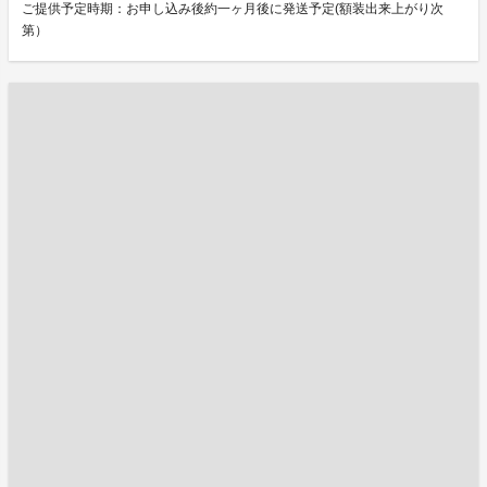
ご提供予定時期：お申し込み後約一ヶ月後に発送予定(額装出来上がり次
第）