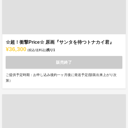
☆超！衝撃Price☆ 原画『サンタを待つトナカイ君』
¥36,300
残り
1
(税込/送料込)
販売終了
ご提供予定時期：お申し込み後約一ヶ月後に発送予定(額装出来上がり次
第）