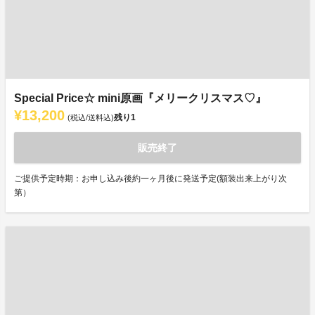
Special Price☆ mini原画『メリークリスマス♡』
¥13,200
残り
1
(税込/送料込)
販売終了
ご提供予定時期：お申し込み後約一ヶ月後に発送予定(額装出来上がり次
第）