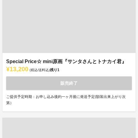
Special Price☆ mini原画『サンタさんとトナカイ君』
¥13,200
残り
1
(税込/送料込)
販売終了
ご提供予定時期：お申し込み後約一ヶ月後に発送予定(額装出来上がり次
第）