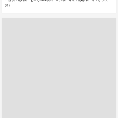
ご提供予定時期：お申し込み後約一ヶ月後に発送予定(額装出来上がり次
第）