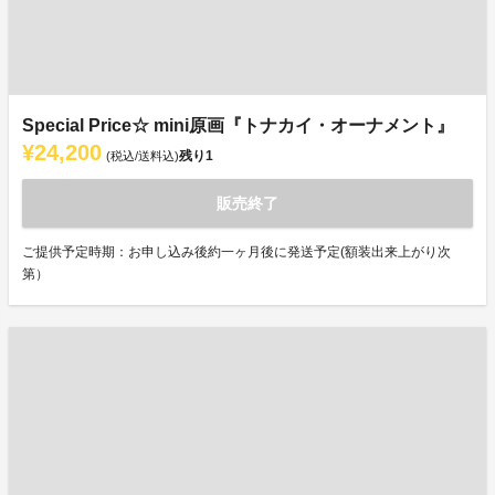
Special Price☆ mini原画『トナカイ・オーナメント』
¥24,200
残り
1
(税込/送料込)
販売終了
ご提供予定時期：お申し込み後約一ヶ月後に発送予定(額装出来上がり次
第）