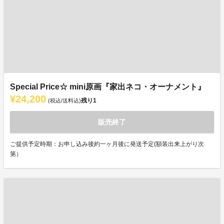
Special Price☆ mini原画『家出ネコ・オーナメント』
¥24,200
残り
1
(税込/送料込)
販売終了
ご提供予定時期：お申し込み後約一ヶ月後に発送予定(額装出来上がり次
第）