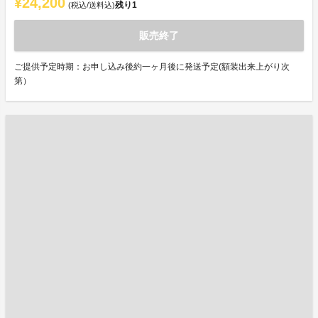
¥24,200
残り
1
(税込/送料込)
販売終了
ご提供予定時期：お申し込み後約一ヶ月後に発送予定(額装出来上がり次
第）