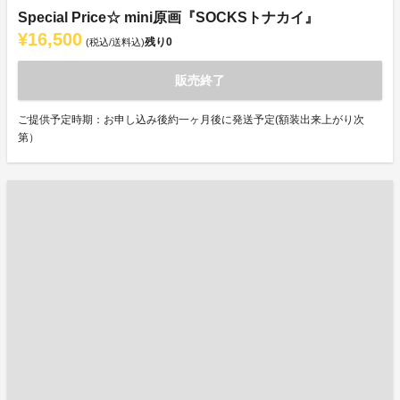
Special Price☆ mini原画『SOCKSトナカイ』
¥16,500
残り
0
(税込/送料込)
販売終了
ご提供予定時期：お申し込み後約一ヶ月後に発送予定(額装出来上がり次
第）