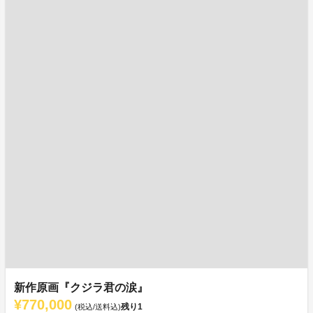
新作原画『クジラ君の涙』
¥770,000
残り
1
(税込/送料込)