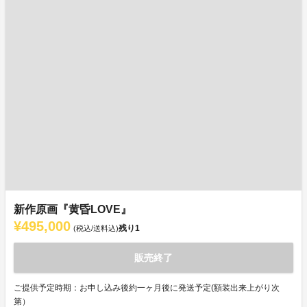
新作原画『黄昏LOVE』
¥495,000
残り
1
(税込/送料込)
販売終了
ご提供予定時期：お申し込み後約一ヶ月後に発送予定(額装出来上がり次
第）