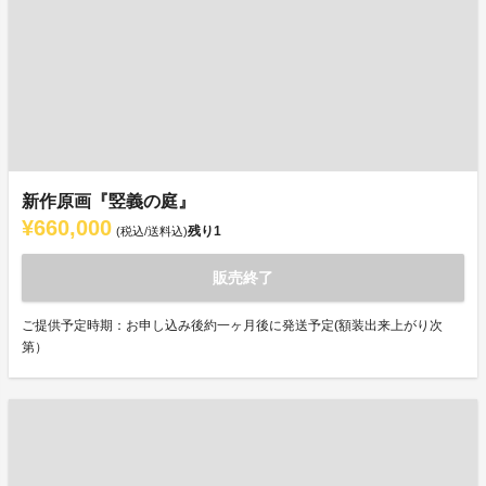
新作原画『竪義の庭』
¥660,000
残り
1
(税込/送料込)
販売終了
ご提供予定時期：お申し込み後約一ヶ月後に発送予定(額装出来上がり次
第）