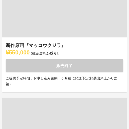
新作原画『マッコウクジラ』
¥550,000
残り
1
(税込/送料込)
販売終了
ご提供予定時期：お申し込み後約一ヶ月後に発送予定(額装出来上がり次
第）