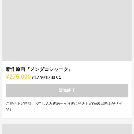
新作原画『メンダコシャーク』
¥275,000
残り
1
(税込/送料込)
販売終了
ご提供予定時期：お申し込み後約一ヶ月後に発送予定(額装出来上がり次
第）