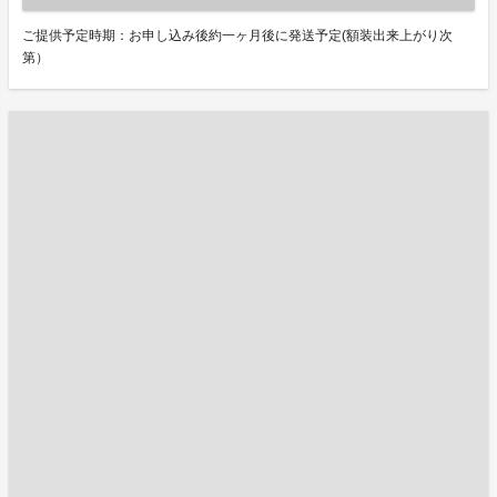
ご提供予定時期：お申し込み後約一ヶ月後に発送予定(額装出来上がり次
第）