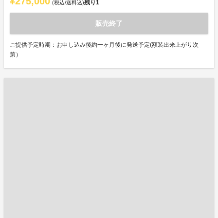
¥275,000
残り
1
(税込/送料込)
販売終了
ご提供予定時期：お申し込み後約一ヶ月後に発送予定(額装出来上がり次
第）