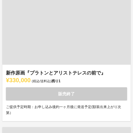
新作原画『プラトンとアリストテレスの前で』
¥330,000
残り
1
(税込/送料込)
販売終了
ご提供予定時期：お申し込み後約一ヶ月後に発送予定(額装出来上がり次
第）