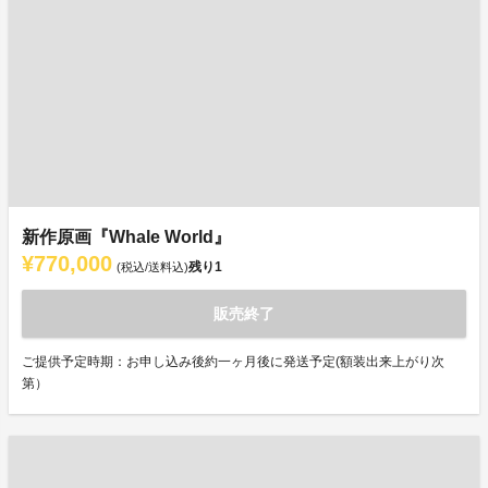
新作原画『Whale World』
¥770,000
残り
1
(税込/送料込)
販売終了
ご提供予定時期：お申し込み後約一ヶ月後に発送予定(額装出来上がり次
第）