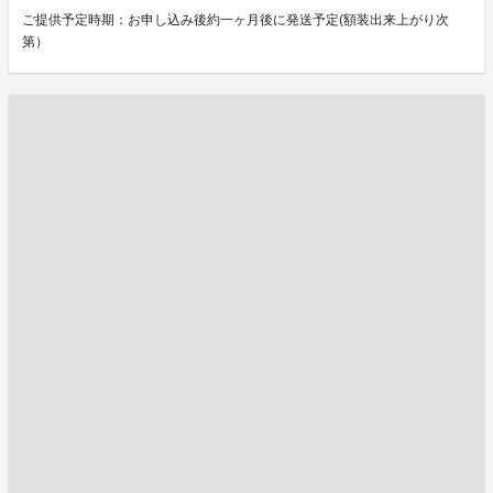
ご提供予定時期：お申し込み後約一ヶ月後に発送予定(額装出来上がり次
第）