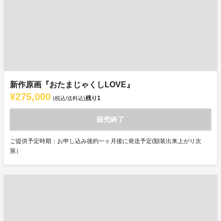
新作原画『おたまじゃくしLOVE』
¥275,000
残り
1
(税込/送料込)
販売終了
ご提供予定時期：お申し込み後約一ヶ月後に発送予定(額装出来上がり次
第）