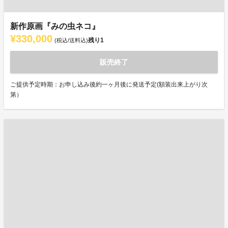
新作原画『みの虫ネコ』
¥330,000
残り
1
(税込/送料込)
販売終了
ご提供予定時期：お申し込み後約一ヶ月後に発送予定(額装出来上がり次
第）