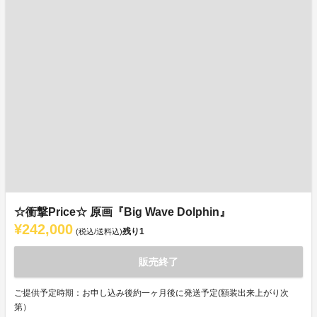
☆衝撃Price☆ 原画『Big Wave Dolphin』
¥242,000
残り
1
(税込/送料込)
販売終了
ご提供予定時期：お申し込み後約一ヶ月後に発送予定(額装出来上がり次
第）