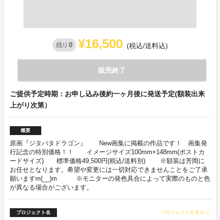
¥16,500
0
残り
(税込/送料込)
販売終了
ご提供予定時期：お申し込み後約一ヶ月後に発送予定(額装出来
上がり次第）
概要
原画『ジタバタドラゴン』 New画集に掲載の作品です！ 画集発
行記念の特別価格！！ イメージサイズ100mm×148mm(ポストカ
ードサイズ) 標準価格49,500円(税込/送料別) ※額装は芳岡に
お任せとなります。希望や変更には一切対応できませんことをご了承
願いますm(__)m ※モニターの発色具合によって実際のものと色
が異なる場合がございます。
プロジェクト名
プロジェクトを見る
arrow_forward