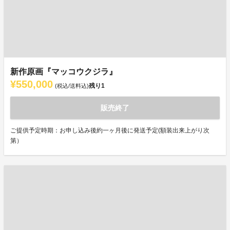
新作原画『マッコウクジラ』
¥550,000
残り
1
(税込/送料込)
販売終了
ご提供予定時期：お申し込み後約一ヶ月後に発送予定(額装出来上がり次
第）