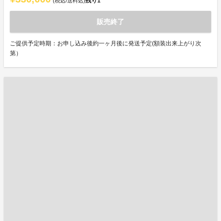
残り
1
(税込/送料込)
販売終了
ご提供予定時期：お申し込み後約一ヶ月後に発送予定(額装出来上がり次
第）