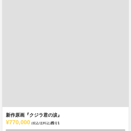
新作原画『クジラ君の涙』
¥770,000
残り
1
(税込/送料込)