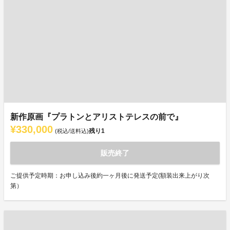
新作原画『プラトンとアリストテレスの前で』
¥330,000
残り
1
(税込/送料込)
販売終了
ご提供予定時期：お申し込み後約一ヶ月後に発送予定(額装出来上がり次
第）