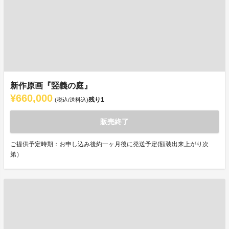
新作原画『竪義の庭』
¥660,000
残り
1
(税込/送料込)
販売終了
ご提供予定時期：お申し込み後約一ヶ月後に発送予定(額装出来上がり次
第）