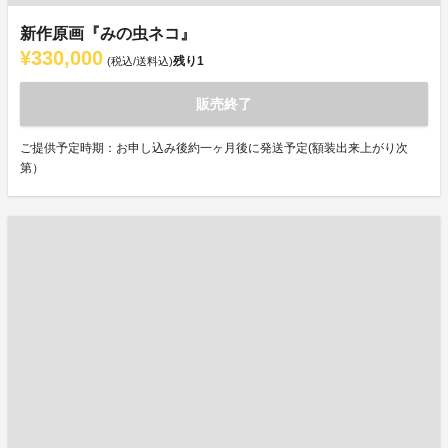
新作原画『みの虫ネコ』
¥330,000
残り
1
(税込/送料込)
販売終了
ご提供予定時期：お申し込み後約一ヶ月後に発送予定(額装出来上がり次
第）