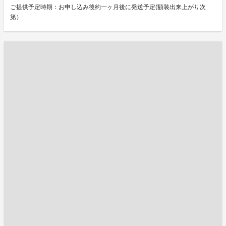
ご提供予定時期：お申し込み後約一ヶ月後に発送予定(額装出来上がり次
第）