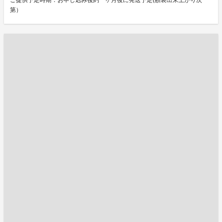
ご提供予定時期：お申し込み後約一ヶ月後に発送予定(額装出来上がり次
第）