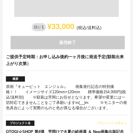
¥33,000
1
残り
(税込/送料込)
販売終了
ご提供予定時期：お申し込み後約一ヶ月後に発送予定(額装出来
上がり次第）
概要
原画『キューピット エンジェル』 画集発行記念の特別価
格！！ イメージサイズ120mm×120mm 標準価格154,000円(税
込/送料別) ※額装は芳岡にお任せとなります。希望や変更には一
切対応できませんことをご了承願いますm(__)m ※モニターの発
色具合によって実際のものと色が異なる場合がございます。
プロジェクト名
プロジェクトを見る
arrow_forward
OTOGI☆SHOP 第4弾 芳岡ひでき夏の絵画展 ＆ New画集出版記念