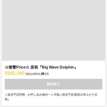
☆衝撃Price☆ 原画『Big Wave Dolphin』
¥242,000
残り
1
(税込/送料込)
販売終了
ご提供予定時期：お申し込み後約一ヶ月後に発送予定(額装出来上がり次
第）