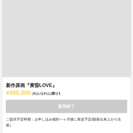
新作原画『黄昏LOVE』
¥495,000
残り
1
(税込/送料込)
販売終了
ご提供予定時期：お申し込み後約一ヶ月後に発送予定(額装出来上がり次
第）