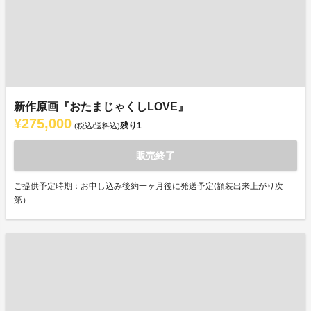
新作原画『おたまじゃくしLOVE』
¥275,000
残り
1
(税込/送料込)
販売終了
ご提供予定時期：お申し込み後約一ヶ月後に発送予定(額装出来上がり次
第）