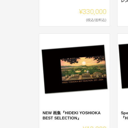
レ
¥330,000
(税込/送料込)
NEW 画集『HIDEKI YOSHIOKA
Spe
BEST SELECTION』
『HI