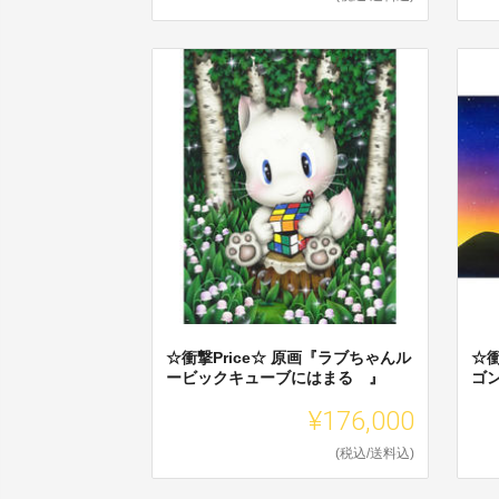
☆衝撃Price☆ 原画『ラブちゃんル
☆衝
ービックキューブにはまる 』
ゴ
¥176,000
(税込/送料込)