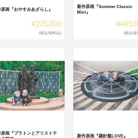
新作原画『Summer Classic
作原画『おやすみあざらし』
Mini』
¥275,000
¥495,
(税込/送料込)
(税込/送
作原画『プラトンとアリストテ
新作原画『羅針盤LOVE』