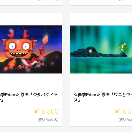
撃Price☆ 原画『ジタバタドラ
☆衝撃Price☆ 原画『ワニとウ
ン』
ス』
¥16,500
¥16,
(税込/送料込)
(税込/送