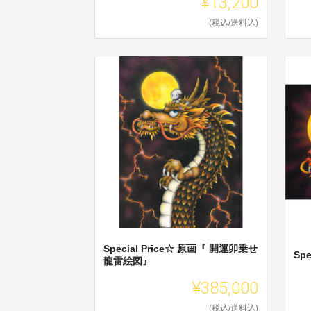
¥13,200
(税込/送料込)
Special Price☆ 原画『 開運卯乗せ
Sp
龍雷絵図』
¥385,000
(税込/送料込)