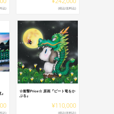
000
¥242,000
料込)
(税込/送料込)
☆衝撃Price☆ 原画『ピート竜をか
し竜』
ぶる』
000
¥110,000
料込)
(税込/送料込)