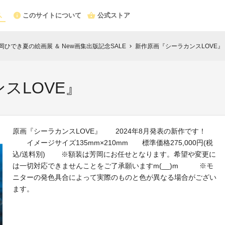
このサイトについて
公式ストア
 芳岡ひでき夏の絵画展 ＆ New画集出版記念SALE
新作原画『シーラカンスLOVE』
chevron_right
スLOVE』
原画『シーラカンスLOVE』 2024年8月発表の新作です！
イメージサイズ135mm×210mm 標準価格275,000円(税
込/送料別) ※額装は芳岡にお任せとなります。希望や変更に
は一切対応できませんことをご了承願いますm(__)m ※モ
ニターの発色具合によって実際のものと色が異なる場合がござい
ます。