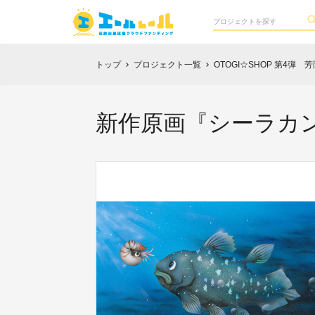
トップ
プロジェクト一覧
OTOGI☆SHOP 第4弾
chevron_right
chevron_right
新作原画『シーラカン