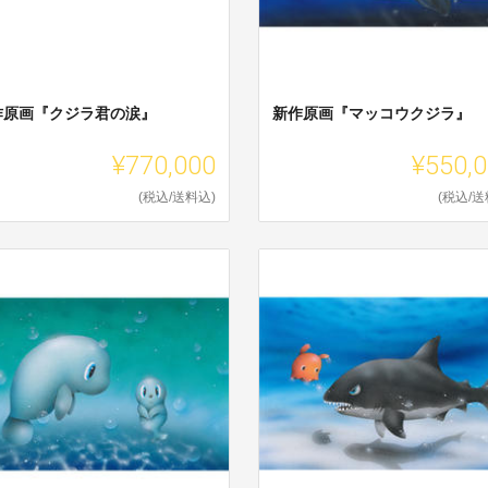
作原画『クジラ君の涙』
新作原画『マッコウクジラ』
¥770,000
¥550,
(税込/送料込)
(税込/送