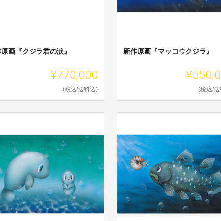
作原画『クジラ君の涙』
新作原画『マッコウクジラ』
¥770,000
¥550,
(税込/送料込)
(税込/送