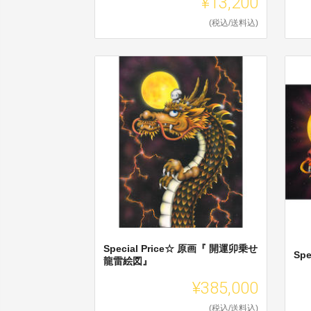
¥13,200
(税込/送料込)
Special Price☆ 原画『 開運卯乗せ
Sp
龍雷絵図』
¥385,000
(税込/送料込)