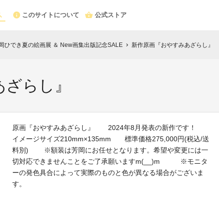
このサイトについて
公式ストア
 芳岡ひでき夏の絵画展 ＆ New画集出版記念SALE
新作原画『おやすみあざらし』
chevron_right
あざらし』
原画『おやすみあざらし』 2024年8月発表の新作です！
イメージサイズ210mm×135mm 標準価格275,000円(税込/送
料別) ※額装は芳岡にお任せとなります。希望や変更には一
切対応できませんことをご了承願いますm(__)m ※モニタ
ーの発色具合によって実際のものと色が異なる場合がございま
す。