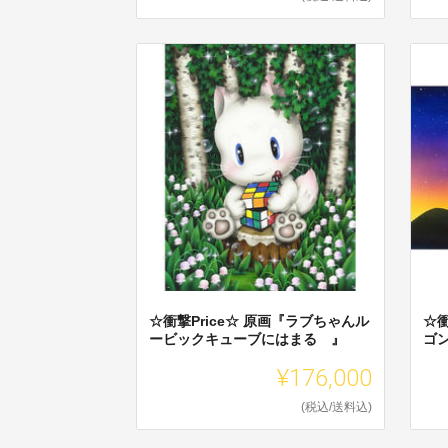
☆衝撃Price☆ 原画『ラブちゃんル
☆衝
ービックキューブにはまる 』
ゴ
¥176,000
(税込/送料込)