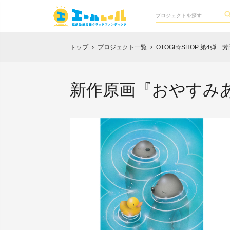
トップ
プロジェクト一覧
OTOGI☆SHOP 第4弾
chevron_right
chevron_right
新作原画『おやすみ