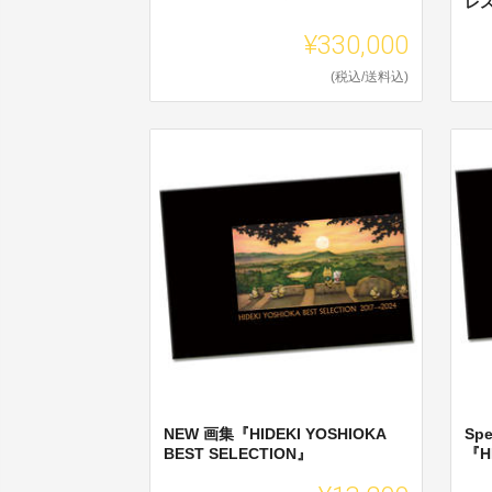
レ
¥330,000
(税込/送料込)
NEW 画集『HIDEKI YOSHIOKA
Spe
BEST SELECTION』
『HI