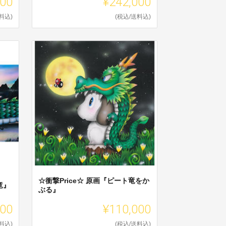
000
¥242,000
料込)
(税込/送料込)
☆衝撃Price☆ 原画『ピート竜をか
し竜』
ぶる』
000
¥110,000
料込)
(税込/送料込)