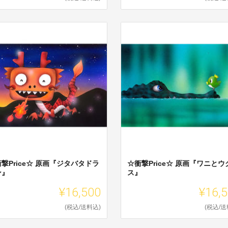
撃Price☆ 原画『ジタバタドラ
☆衝撃Price☆ 原画『ワニとウ
ン』
ス』
¥16,500
¥16,
(税込/送料込)
(税込/送