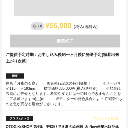
¥55,000
0
残り
(税込/送料込)
販売終了
ご提供予定時期：お申し込み後約一ヶ月後に発送予定(額装出来
上がり次第）
概要
原画『月夜の石庭』 画集発行記念の特別価格！！ イメージサ
イ118mm×193mm 標準価格385,000円(税込/送料別) ※額装は
芳岡にお任せとなります。希望や変更には一切対応できませんことを
ご了承願いますm(__)m ※モニターの発色具合によって実際のも
のと色が異なる場合がございます。
プロジェクト名
プロジェクトを見る
arrow_forward
OTOGI☆SHOP 第4弾 芳岡ひでき夏の絵画展 ＆ New画集出版記念