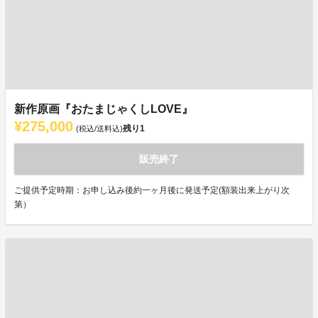
新作原画『おたまじゃくしLOVE』
¥275,000
残り
1
(税込/送料込)
販売終了
ご提供予定時期：お申し込み後約一ヶ月後に発送予定(額装出来上がり次
第）