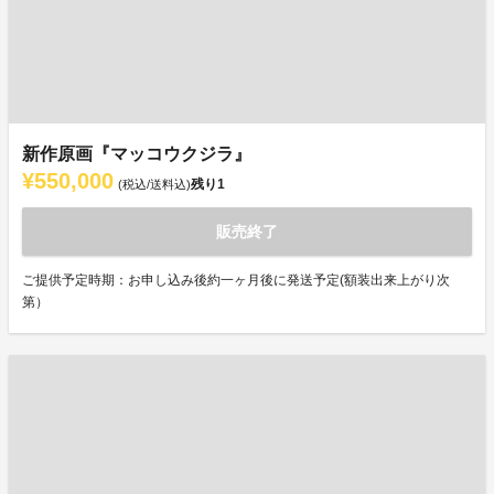
新作原画『マッコウクジラ』
¥550,000
残り
1
(税込/送料込)
販売終了
ご提供予定時期：お申し込み後約一ヶ月後に発送予定(額装出来上がり次
第）