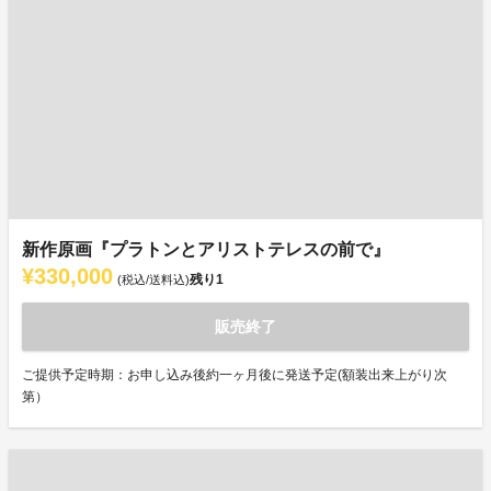
新作原画『プラトンとアリストテレスの前で』
¥330,000
残り
1
(税込/送料込)
販売終了
ご提供予定時期：お申し込み後約一ヶ月後に発送予定(額装出来上がり次
第）