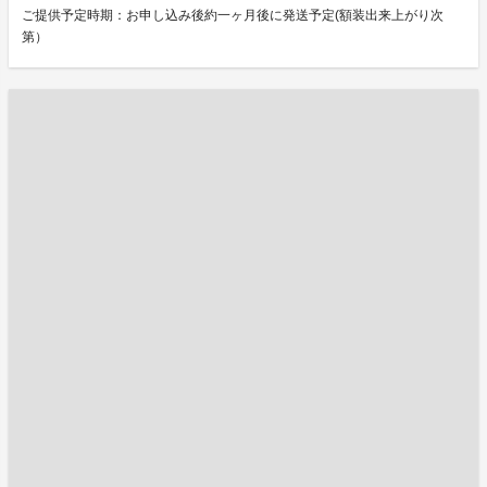
ご提供予定時期：お申し込み後約一ヶ月後に発送予定(額装出来上がり次
第）