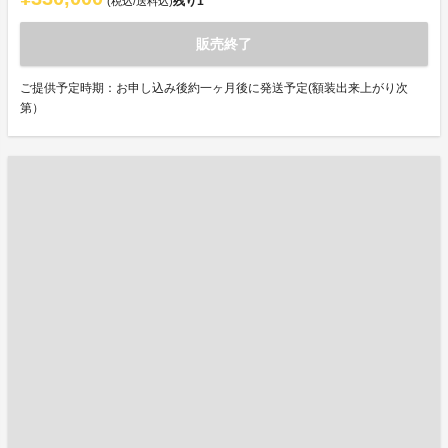
残り
1
(税込/送料込)
販売終了
ご提供予定時期：お申し込み後約一ヶ月後に発送予定(額装出来上がり次
第）