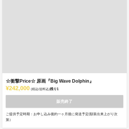
☆衝撃Price☆ 原画『Big Wave Dolphin』
¥242,000
残り
1
(税込/送料込)
販売終了
ご提供予定時期：お申し込み後約一ヶ月後に発送予定(額装出来上がり次
第）