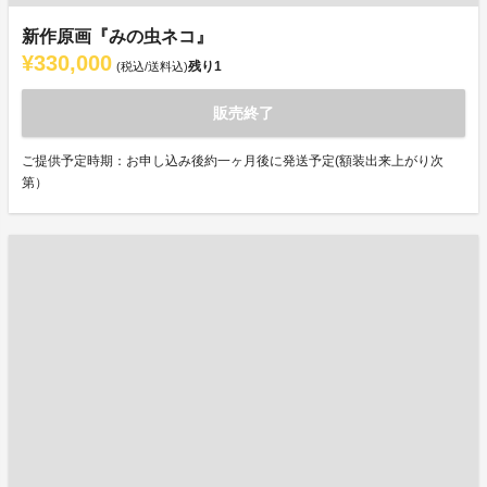
新作原画『みの虫ネコ』
¥330,000
残り
1
(税込/送料込)
販売終了
ご提供予定時期：お申し込み後約一ヶ月後に発送予定(額装出来上がり次
第）