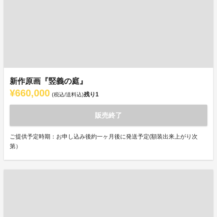
新作原画『竪義の庭』
¥660,000
残り
1
(税込/送料込)
販売終了
ご提供予定時期：お申し込み後約一ヶ月後に発送予定(額装出来上がり次
第）