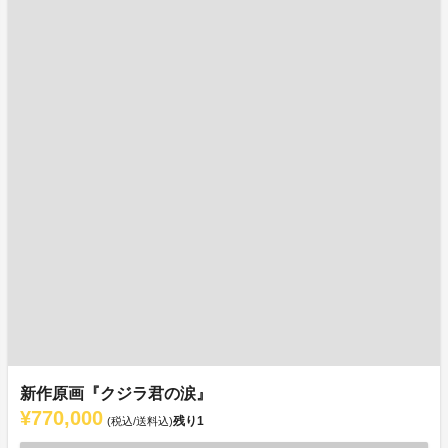
新作原画『クジラ君の涙』
¥770,000
残り
1
(税込/送料込)