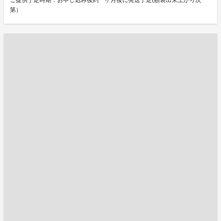
ご提供予定時期：お申し込み後約一ヶ月後に発送予定(額装出来上がり次
第）