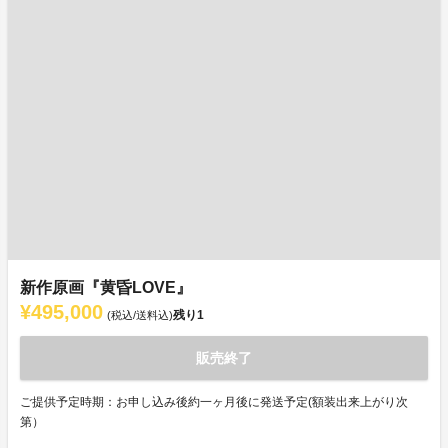
新作原画『黄昏LOVE』
¥495,000
残り
1
(税込/送料込)
販売終了
ご提供予定時期：お申し込み後約一ヶ月後に発送予定(額装出来上がり次
第）