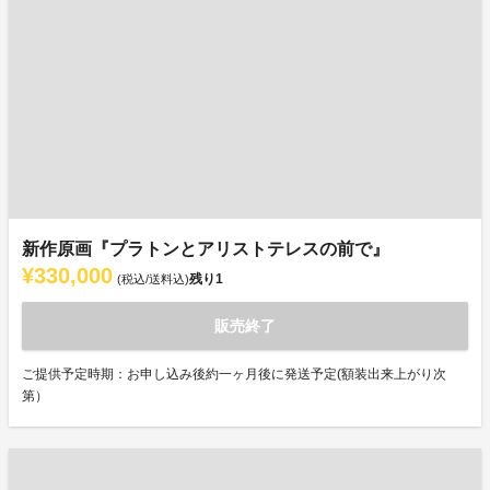
新作原画『プラトンとアリストテレスの前で』
¥330,000
残り
1
(税込/送料込)
販売終了
ご提供予定時期：お申し込み後約一ヶ月後に発送予定(額装出来上がり次
第）