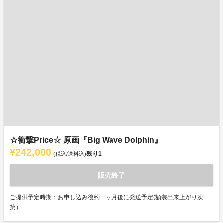
☆衝撃Price☆ 原画『Big Wave Dolphin』
¥242,000
残り
1
(税込/送料込)
販売終了
ご提供予定時期：お申し込み後約一ヶ月後に発送予定(額装出来上がり次
第）