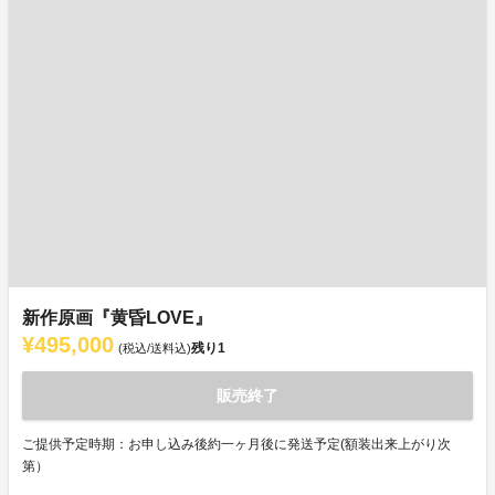
新作原画『黄昏LOVE』
¥495,000
残り
1
(税込/送料込)
販売終了
ご提供予定時期：お申し込み後約一ヶ月後に発送予定(額装出来上がり次
第）