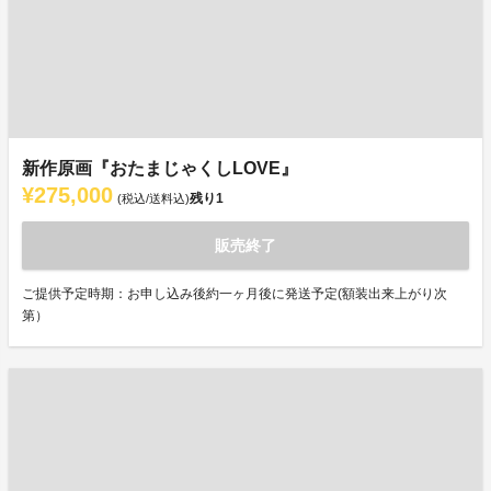
新作原画『おたまじゃくしLOVE』
¥275,000
残り
1
(税込/送料込)
販売終了
ご提供予定時期：お申し込み後約一ヶ月後に発送予定(額装出来上がり次
第）