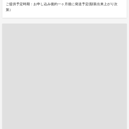
ご提供予定時期：お申し込み後約一ヶ月後に発送予定(額装出来上がり次
第）