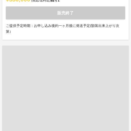
残り
1
(税込/送料込)
販売終了
ご提供予定時期：お申し込み後約一ヶ月後に発送予定(額装出来上がり次
第）