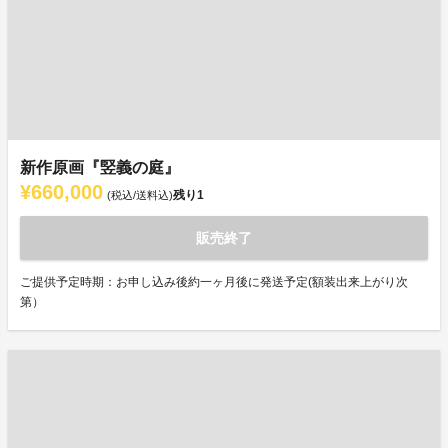
新作原画『竪義の庭』
¥660,000
残り
1
(税込/送料込)
販売終了
ご提供予定時期：お申し込み後約一ヶ月後に発送予定(額装出来上がり次
第）