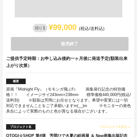
¥99,000
1
残り
(税込/送料込)
販売終了
ご提供予定時期：お申し込み後約一ヶ月後に発送予定(額装出来
上がり次第）
概要
原画『Midnight Fly』（モモンガ飛ぶ‼） 画集発行記念の特別価
格！！ イメージサイ243mm×238mm 標準価格440,000円(税込/
送料別) ※額装は芳岡にお任せとなります。希望や変更には一切
対応できませんことをご了承願いますm(__)m ※モニターの発色
具合によって実際のものと色が異なる場合がございます。
プロジェクト名
プロジェクトを見る
arrow_forward
OTOGI☆SHOP 第4弾 芳岡ひでき夏の絵画展 ＆ New画集出版記念