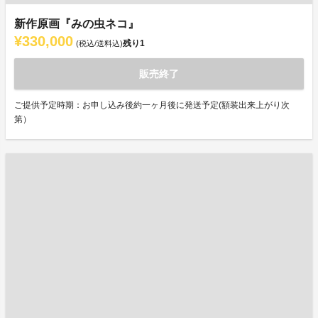
新作原画『みの虫ネコ』
¥330,000
残り
1
(税込/送料込)
販売終了
ご提供予定時期：お申し込み後約一ヶ月後に発送予定(額装出来上がり次
第）