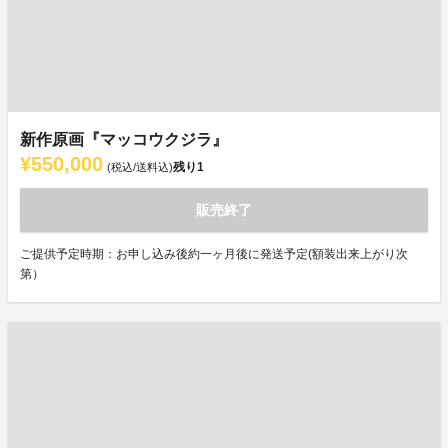
新作原画『マッコウクジラ』
¥550,000
残り
1
(税込/送料込)
販売終了
ご提供予定時期：お申し込み後約一ヶ月後に発送予定(額装出来上がり次
第）