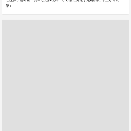
ご提供予定時期：お申し込み後約一ヶ月後に発送予定(額装出来上がり次
第）