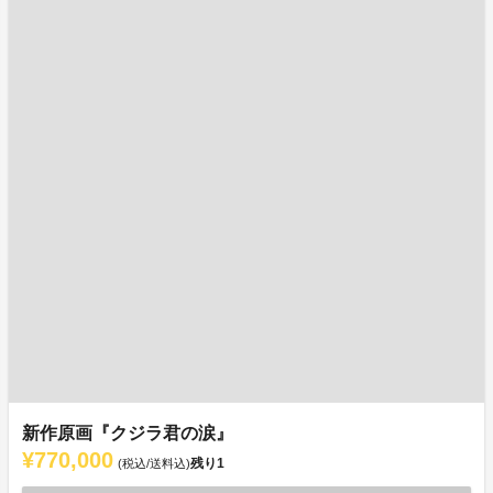
新作原画『クジラ君の涙』
¥770,000
残り
1
(税込/送料込)