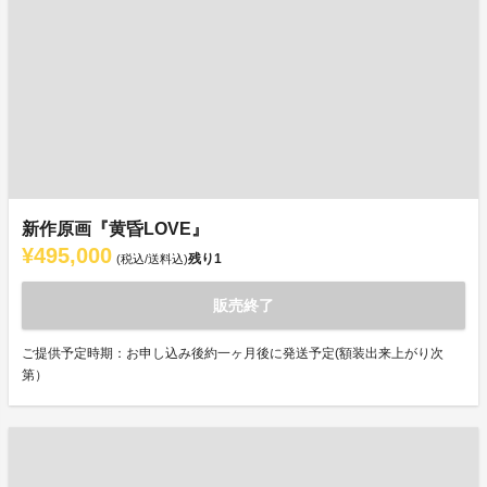
新作原画『黄昏LOVE』
¥495,000
残り
1
(税込/送料込)
販売終了
ご提供予定時期：お申し込み後約一ヶ月後に発送予定(額装出来上がり次
第）