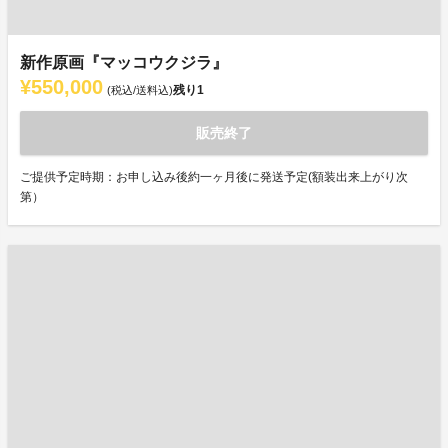
新作原画『マッコウクジラ』
¥550,000
残り
1
(税込/送料込)
販売終了
ご提供予定時期：お申し込み後約一ヶ月後に発送予定(額装出来上がり次
第）