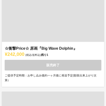
☆衝撃Price☆ 原画『Big Wave Dolphin』
¥242,000
残り
1
(税込/送料込)
販売終了
ご提供予定時期：お申し込み後約一ヶ月後に発送予定(額装出来上がり次
第）