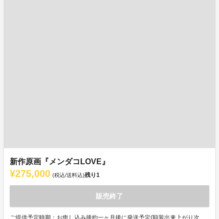
新作原画『メンダコLOVE』
¥275,000
残り
1
(税込/送料込)
販売終了
ご提供予定時期：お申し込み後約一ヶ月後に発送予定(額装出来上がり次