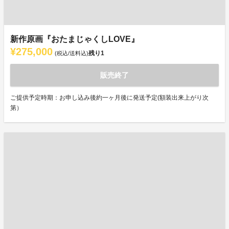
新作原画『おたまじゃくしLOVE』
¥275,000
残り
1
(税込/送料込)
販売終了
ご提供予定時期：お申し込み後約一ヶ月後に発送予定(額装出来上がり次
第）