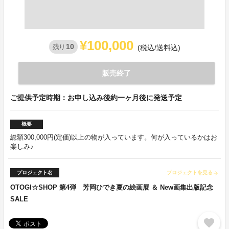
¥100,000
10
残り
(税込/送料込)
販売終了
ご提供予定時期：お申し込み後約一ヶ月後に発送予定
概要
総額300,000円(定価)以上の物が入っています。何が入っているかはお
楽しみ♪
プロジェクト名
プロジェクトを見る
arrow_forward
OTOGI☆SHOP 第4弾 芳岡ひでき夏の絵画展 ＆ New画集出版記念
SALE
favorite