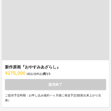
新作原画『おやすみあざらし』
¥275,000
残り
1
(税込/送料込)
販売終了
ご提供予定時期：お申し込み後約一ヶ月後に発送予定(額装出来上がり次
第）