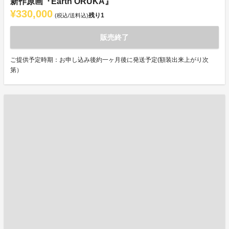
新作原画『Earth ORUKA』
¥330,000
残り
1
(税込/送料込)
販売終了
ご提供予定時期：お申し込み後約一ヶ月後に発送予定(額装出来上がり次
第）