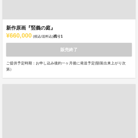
新作原画『竪義の庭』
¥660,000
残り
1
(税込/送料込)
販売終了
ご提供予定時期：お申し込み後約一ヶ月後に発送予定(額装出来上がり次
第）