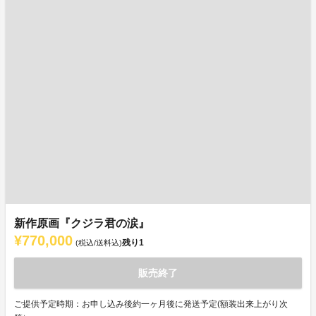
新作原画『クジラ君の涙』
¥770,000
残り
1
(税込/送料込)
販売終了
ご提供予定時期：お申し込み後約一ヶ月後に発送予定(額装出来上がり次