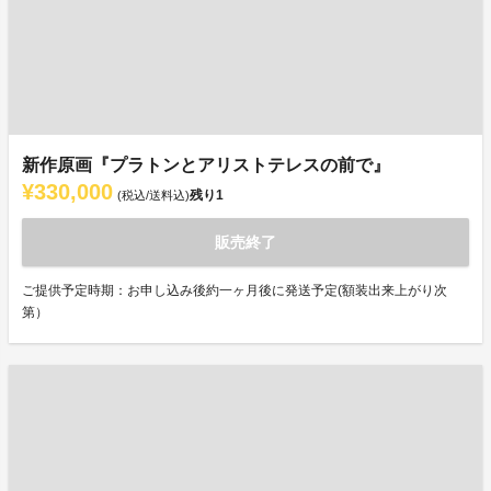
新作原画『プラトンとアリストテレスの前で』
¥330,000
残り
1
(税込/送料込)
販売終了
ご提供予定時期：お申し込み後約一ヶ月後に発送予定(額装出来上がり次
第）