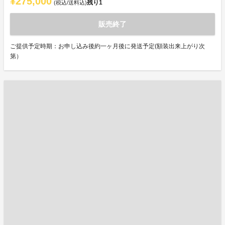
¥275,000
残り
1
(税込/送料込)
販売終了
ご提供予定時期：お申し込み後約一ヶ月後に発送予定(額装出来上がり次
第）