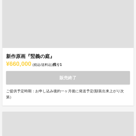
新作原画『竪義の庭』
¥660,000
残り
1
(税込/送料込)
販売終了
ご提供予定時期：お申し込み後約一ヶ月後に発送予定(額装出来上がり次
第）