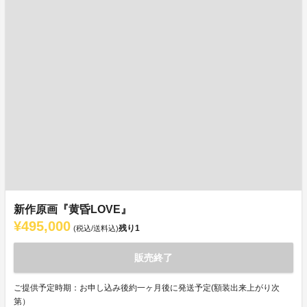
新作原画『黄昏LOVE』
¥495,000
残り
1
(税込/送料込)
販売終了
ご提供予定時期：お申し込み後約一ヶ月後に発送予定(額装出来上がり次
第）