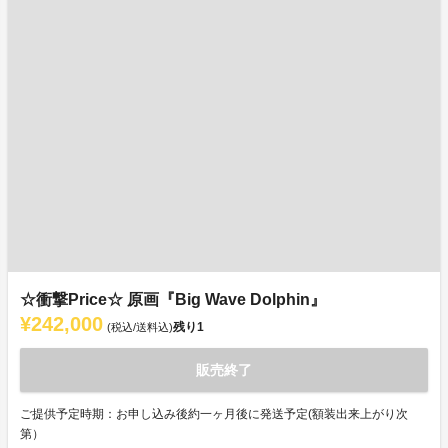
☆衝撃Price☆ 原画『Big Wave Dolphin』
¥242,000
残り
1
(税込/送料込)
販売終了
ご提供予定時期：お申し込み後約一ヶ月後に発送予定(額装出来上がり次
第）