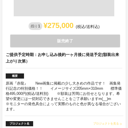
¥275,000
1
残り
(税込/送料込)
販売終了
ご提供予定時期：お申し込み後約一ヶ月後に発送予定(額装出来
上がり次第）
概要
原画『赤龍』 New画集に掲載の少し大きめの作品です！ 画集発
行記念の特別価格！！ イメージサイズ205mm×310mm 標準価
格495,000円(税込/送料別) ※額装は芳岡にお任せとなります。希
望や変更には一切対応できませんことをご了承願いますm(__)m
※モニターの発色具合によって実際のものと色が異なる場合がござい
ます。
プロジェクト名
プロジェクトを見る
arrow_forward