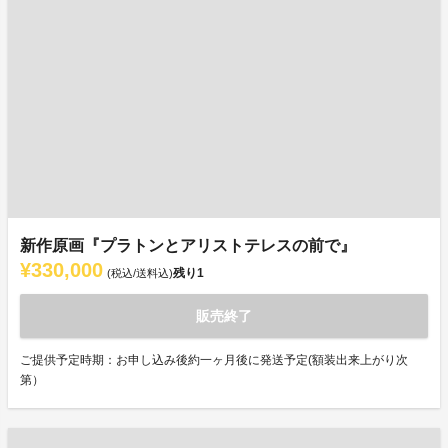
新作原画『プラトンとアリストテレスの前で』
¥330,000
残り
1
(税込/送料込)
販売終了
ご提供予定時期：お申し込み後約一ヶ月後に発送予定(額装出来上がり次
第）