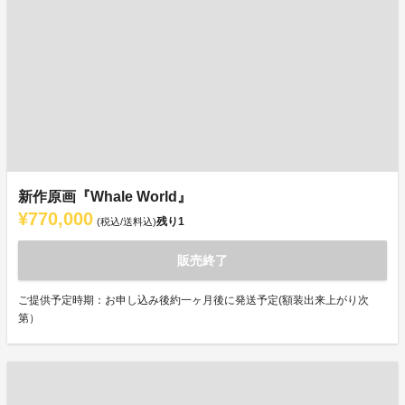
新作原画『Whale World』
¥770,000
残り
1
(税込/送料込)
販売終了
ご提供予定時期：お申し込み後約一ヶ月後に発送予定(額装出来上がり次
第）