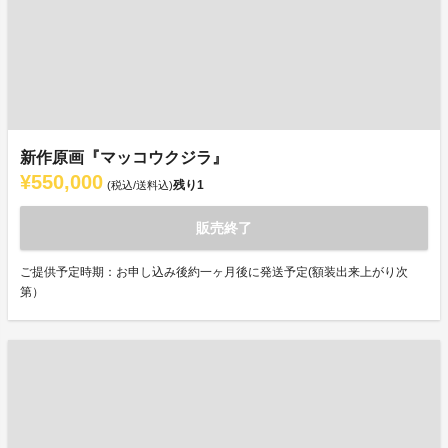
新作原画『マッコウクジラ』
¥550,000
残り
1
(税込/送料込)
販売終了
ご提供予定時期：お申し込み後約一ヶ月後に発送予定(額装出来上がり次
第）