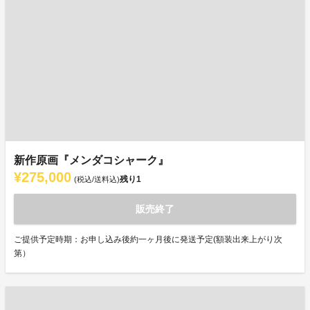
新作原画『メンダコシャーク』
¥275,000
残り
1
(税込/送料込)
販売終了
ご提供予定時期：お申し込み後約一ヶ月後に発送予定(額装出来上がり次
第）