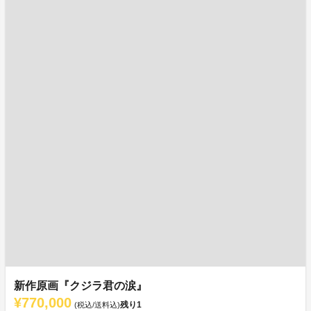
新作原画『クジラ君の涙』
¥770,000
残り
1
(税込/送料込)