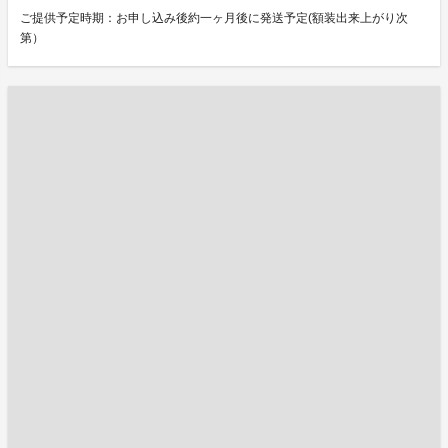
ご提供予定時期：お申し込み後約一ヶ月後に発送予定(額装出来上がり次
第）