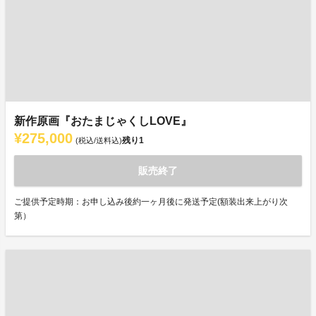
新作原画『おたまじゃくしLOVE』
¥275,000
残り
1
(税込/送料込)
販売終了
ご提供予定時期：お申し込み後約一ヶ月後に発送予定(額装出来上がり次
第）