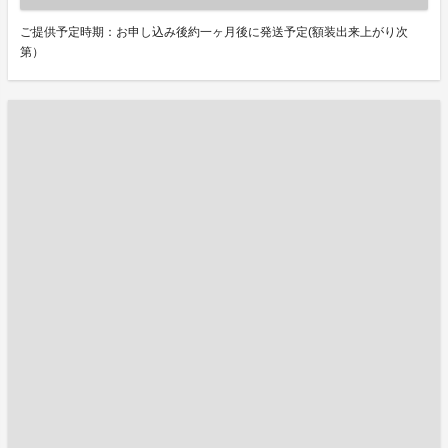
ご提供予定時期：お申し込み後約一ヶ月後に発送予定(額装出来上がり次
第）