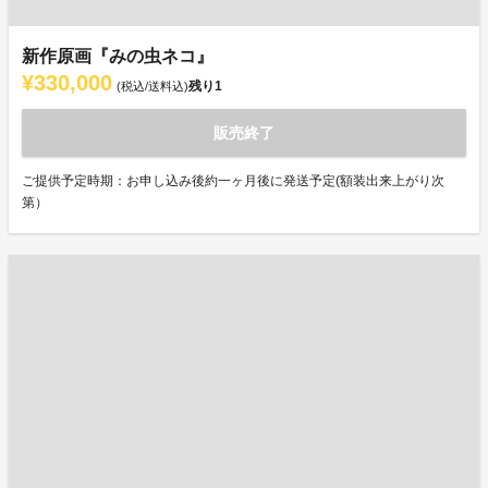
新作原画『みの虫ネコ』
¥330,000
残り
1
(税込/送料込)
販売終了
ご提供予定時期：お申し込み後約一ヶ月後に発送予定(額装出来上がり次
第）