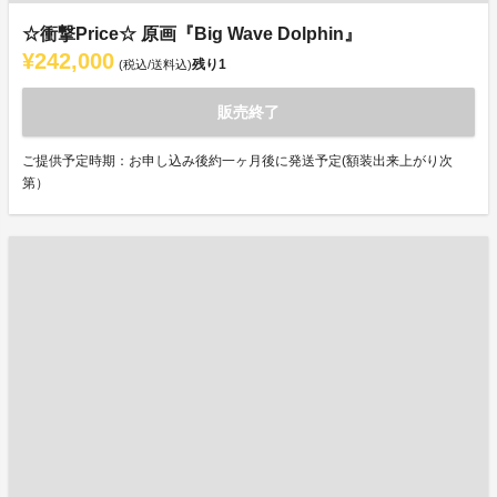
☆衝撃Price☆ 原画『Big Wave Dolphin』
¥242,000
残り
1
(税込/送料込)
販売終了
ご提供予定時期：お申し込み後約一ヶ月後に発送予定(額装出来上がり次
第）