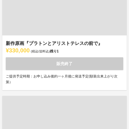
新作原画『プラトンとアリストテレスの前で』
¥330,000
残り
1
(税込/送料込)
販売終了
ご提供予定時期：お申し込み後約一ヶ月後に発送予定(額装出来上がり次
第）