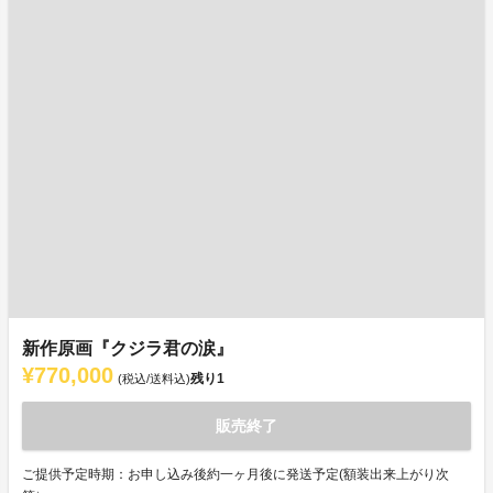
新作原画『クジラ君の涙』
¥770,000
残り
1
(税込/送料込)
販売終了
ご提供予定時期：お申し込み後約一ヶ月後に発送予定(額装出来上がり次