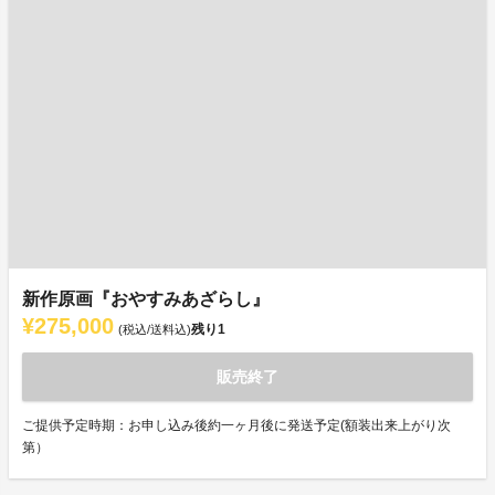
新作原画『おやすみあざらし』
¥275,000
残り
1
(税込/送料込)
販売終了
ご提供予定時期：お申し込み後約一ヶ月後に発送予定(額装出来上がり次
第）