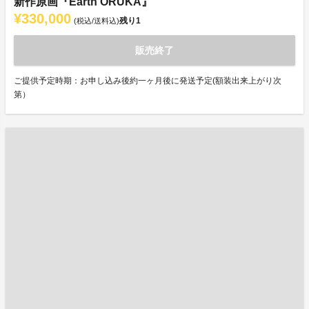
新作原画『Earth ORUKA』
¥330,000
残り
1
(税込/送料込)
販売終了
ご提供予定時期：お申し込み後約一ヶ月後に発送予定(額装出来上がり次
第）