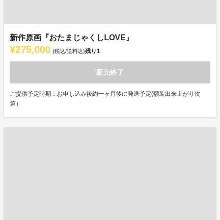
新作原画『おたまじゃくしLOVE』
¥275,000
残り
1
(税込/送料込)
販売終了
ご提供予定時期：お申し込み後約一ヶ月後に発送予定(額装出来上がり次
第）