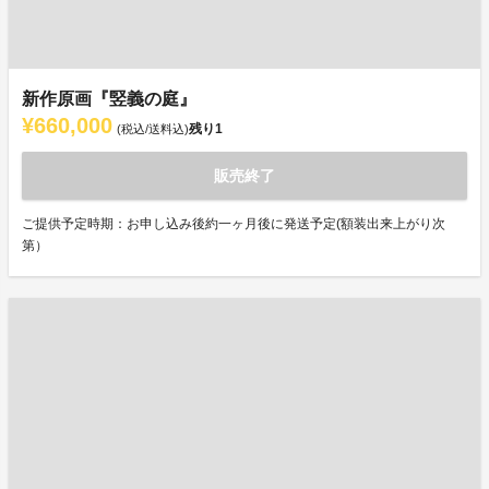
新作原画『竪義の庭』
¥660,000
残り
1
(税込/送料込)
販売終了
ご提供予定時期：お申し込み後約一ヶ月後に発送予定(額装出来上がり次
第）