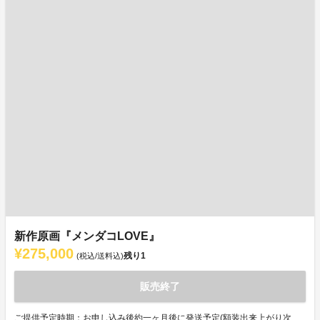
新作原画『メンダコLOVE』
¥275,000
残り
1
(税込/送料込)
販売終了
ご提供予定時期：お申し込み後約一ヶ月後に発送予定(額装出来上がり次