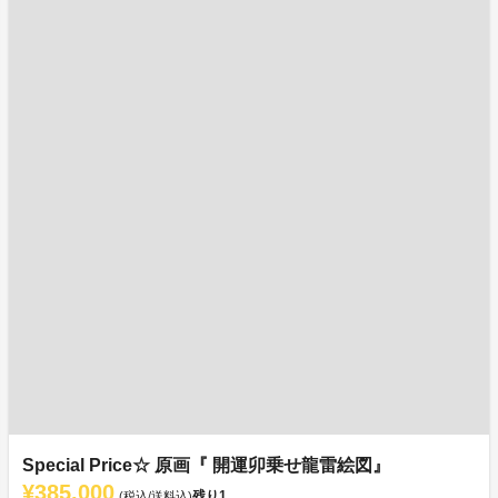
Special Price☆ 原画『 開運卯乗せ龍雷絵図』
¥385,000
残り
1
(税込/送料込)