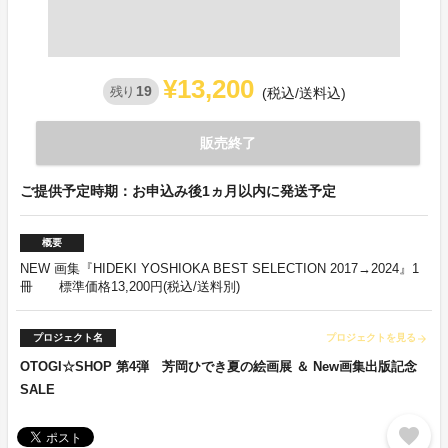
¥13,200
19
残り
(税込/送料込)
販売終了
ご提供予定時期：お申込み後1ヵ月以内に発送予定
概要
NEW 画集『HIDEKI YOSHIOKA BEST SELECTION 2017→2024』1
冊 標準価格13,200円(税込/送料別)
プロジェクト名
プロジェクトを見る
arrow_forward
OTOGI☆SHOP 第4弾 芳岡ひでき夏の絵画展 ＆ New画集出版記念
SALE
favorite