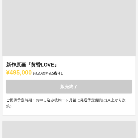
新作原画『黄昏LOVE』
¥495,000
残り
1
(税込/送料込)
販売終了
ご提供予定時期：お申し込み後約一ヶ月後に発送予定(額装出来上がり次
第）