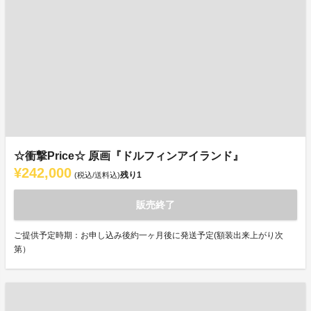
☆衝撃Price☆ 原画『ドルフィンアイランド』
¥242,000
残り
1
(税込/送料込)
販売終了
ご提供予定時期：お申し込み後約一ヶ月後に発送予定(額装出来上がり次
第）