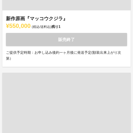
新作原画『マッコウクジラ』
¥550,000
残り
1
(税込/送料込)
販売終了
ご提供予定時期：お申し込み後約一ヶ月後に発送予定(額装出来上がり次
第）