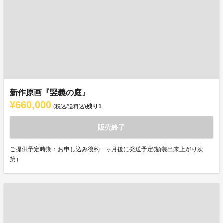
新作原画『竪義の庭』
¥660,000
残り
1
(税込/送料込)
販売終了
ご提供予定時期：お申し込み後約一ヶ月後に発送予定(額装出来上がり次
第）