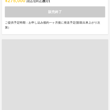
¥275,000
残り
1
(税込/送料込)
販売終了
ご提供予定時期：お申し込み後約一ヶ月後に発送予定(額装出来上がり次
第）