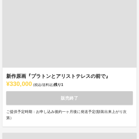
新作原画『プラトンとアリストテレスの前で』
¥330,000
残り
1
(税込/送料込)
販売終了
ご提供予定時期：お申し込み後約一ヶ月後に発送予定(額装出来上がり次
第）