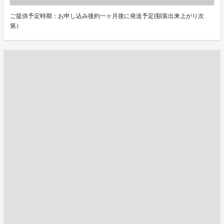
ご提供予定時期：お申し込み後約一ヶ月後に発送予定(額装出来上がり次
第）