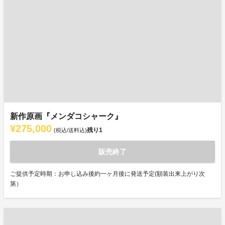
新作原画『メンダコシャーク』
¥275,000
残り
1
(税込/送料込)
販売終了
ご提供予定時期：お申し込み後約一ヶ月後に発送予定(額装出来上がり次
第）