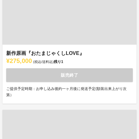
新作原画『おたまじゃくしLOVE』
¥275,000
残り
1
(税込/送料込)
販売終了
ご提供予定時期：お申し込み後約一ヶ月後に発送予定(額装出来上がり次
第）