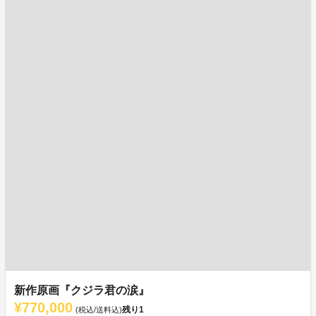
新作原画『クジラ君の涙』
¥770,000
残り
1
(税込/送料込)