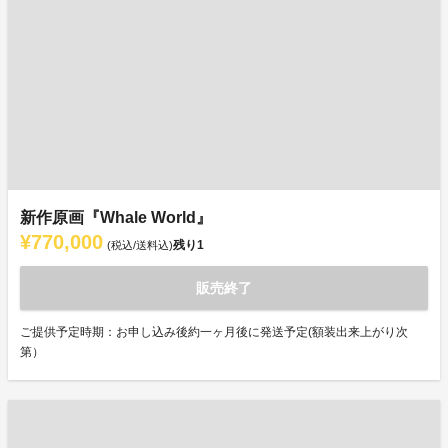
新作原画『Whale World』
¥770,000
残り
1
(税込/送料込)
販売終了
ご提供予定時期：お申し込み後約一ヶ月後に発送予定(額装出来上がり次
第）