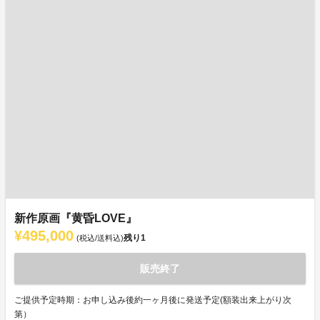
新作原画『黄昏LOVE』
¥495,000
残り
1
(税込/送料込)
販売終了
ご提供予定時期：お申し込み後約一ヶ月後に発送予定(額装出来上がり次
第）