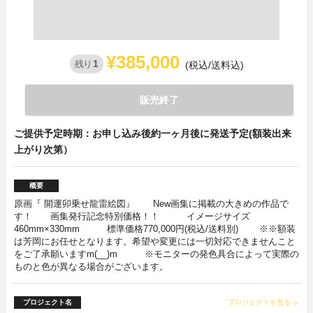
¥385,000
1
残り
(税込/送料込)
販売終了
ご提供予定時期：お申し込み後約一ヶ月後に発送予定(額装出来
上がり次第）
概要
原画『 開運卯乗せ龍雷絵図』 New画集に掲載の大きめの作品で
す！ 画集発行記念特別価格！！ イメージサイズ
460mm×330mm 標準価格770,000円(税込/送料別) ※※額装
は芳岡にお任せとなります。希望や変更には一切対応できませんこと
をご了承願いますm(__)m ※モニターの発色具合によって実際の
ものと色が異なる場合がございます。
プロジェクト名
プロジェクトを見る
arrow_forward