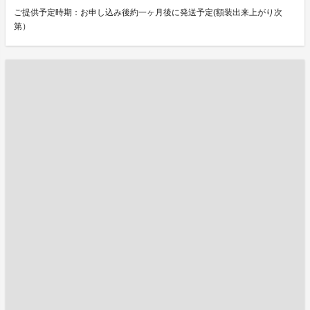
ご提供予定時期：お申し込み後約一ヶ月後に発送予定(額装出来上がり次
第）