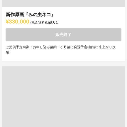
新作原画『みの虫ネコ』
¥330,000
残り
1
(税込/送料込)
販売終了
ご提供予定時期：お申し込み後約一ヶ月後に発送予定(額装出来上がり次
第）