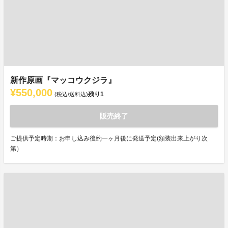
新作原画『マッコウクジラ』
¥550,000
残り
1
(税込/送料込)
販売終了
ご提供予定時期：お申し込み後約一ヶ月後に発送予定(額装出来上がり次
第）