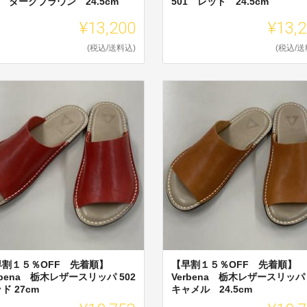
1 ダークブラウン 24.5cm
501 レッド 24.5cm
¥13,200
¥13,
(税込/送料込)
(税込/送
早割１５％OFF 先着順】
【早割１５％OFF 先着順】
rbena 栃木レザースリッパ 502
Verbena 栃木レザースリッパ 
ド 27cm
キャメル 24.5cm