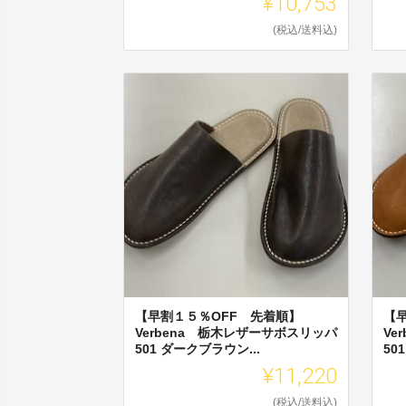
¥10,753
(税込/送料込)
【早割１５％OFF 先着順】
【
Verbena 栃木レザーサボスリッパ
Ve
501 ダークブラウン...
50
¥11,220
(税込/送料込)