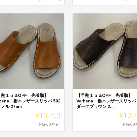
早割１５％OFF 先着順】
【早割１５％OFF 先着順】
rbena 栃木レザースリッパ 502
Verbena 栃木レザースリッパ 
メル 27cm
ダークブラウン 2...
¥10,753
¥10,
(税込/送料込)
(税込/送