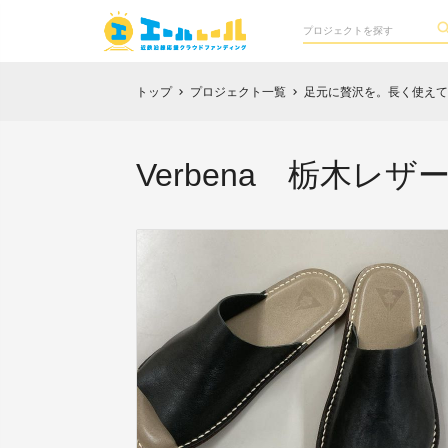
トップ
プロジェクト一覧
足元に贅沢を。長く使えて愛
chevron_right
chevron_right
Verbena 栃木レザ