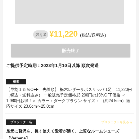
¥11,220
2
残り
(税込/送料込)
販売終了
ご提供予定時期：2023年1月10日以降 順次発送
概要
【早割１５％OFF 先着順】 栃木レザーサボスリッパ 1足 11,220円
（税込・送料込み） 一般販売予定価格13,200円の15%OFF価格 ＜
1,980円お得！＞ カラー：ダークブラウン サイズ： （約24.5cm）適
応サイズ 23.0cm〜25.0cm
プロジェクト名
プロジェクトを見る
arrow_forward
足元に贅沢を。長く使えて愛着が湧く、上質なルームシューズ
【Verbena】