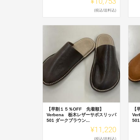
¥10,753
(税込/送料込)
【早割１５％OFF 先着順】
【
Verbena 栃木レザーサボスリッパ
Ve
501 ダークブラウン...
50
¥11,220
(税込/送料込)