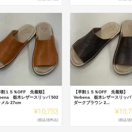
早割１５％OFF 先着順】
【早割１５％OFF 先着順】
rbena 栃木レザースリッパ 502
Verbena 栃木レザースリッパ 
メル 27cm
ダークブラウン 2...
¥10,753
¥10,
(税込/送料込)
(税込/送