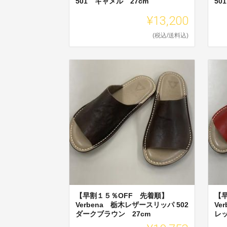
501 キャメル 27cm
50
¥13,200
(税込/送料込)
【早割１５％OFF 先着順】
【
Verbena 栃木レザースリッパ 502
Ve
ダークブラウン 27cm
レッ