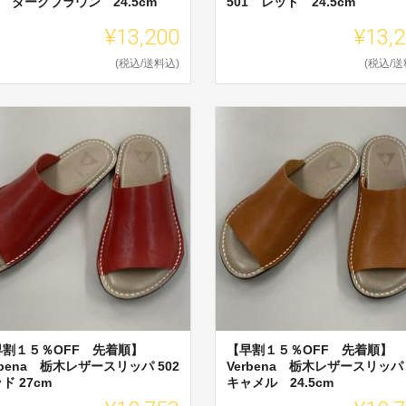
1 ダークブラウン 24.5cm
501 レッド 24.5cm
¥13,200
¥13,
(税込/送料込)
(税込/送
早割１５％OFF 先着順】
【早割１５％OFF 先着順】
rbena 栃木レザースリッパ 502
Verbena 栃木レザースリッパ 
ド 27cm
キャメル 24.5cm