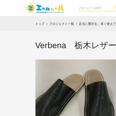
トップ
プロジェクト一覧
足元に贅沢を。長く使えて愛
chevron_right
chevron_right
Verbena 栃木レザ