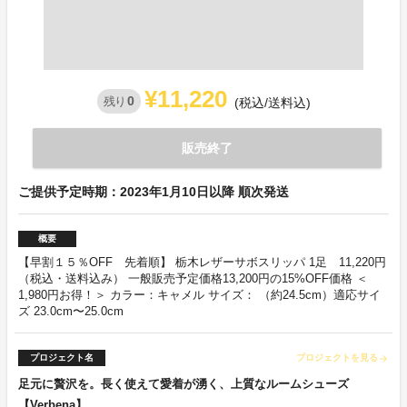
¥11,220
0
残り
(税込/送料込)
販売終了
ご提供予定時期：2023年1月10日以降 順次発送
概要
【早割１５％OFF 先着順】 栃木レザーサボスリッパ 1足 11,220円
（税込・送料込み） 一般販売予定価格13,200円の15%OFF価格 ＜
1,980円お得！＞ カラー：キャメル サイズ： （約24.5cm）適応サイ
ズ 23.0cm〜25.0cm
プロジェクト名
プロジェクトを見る
arrow_forward
足元に贅沢を。長く使えて愛着が湧く、上質なルームシューズ
【Verbena】