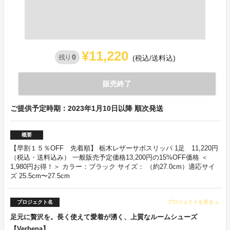
¥11,220
0
残り
(税込/送料込)
販売終了
ご提供予定時期：2023年1月10日以降 順次発送
概要
【早割１５％OFF 先着順】 栃木レザーサボスリッパ 1足 11,220円
（税込・送料込み） 一般販売予定価格13,200円の15%OFF価格 ＜
1,980円お得！＞ カラー：ブラック サイズ： （約27.0cm）適応サイ
ズ 25.5cm〜27.5cm
プロジェクト名
プロジェクトを見る
arrow_forward
足元に贅沢を。長く使えて愛着が湧く、上質なルームシューズ
【Verbena】