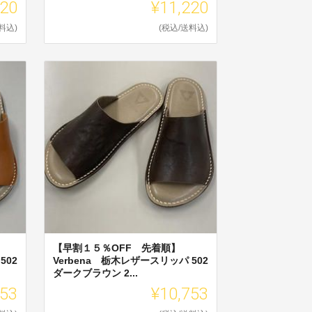
220
¥11,220
料込)
(税込/送料込)
【早割１５％OFF 先着順】
502
Verbena 栃木レザースリッパ 502
ダークブラウン 2...
753
¥10,753