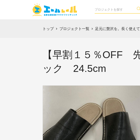
トップ
プロジェクト一覧
足元に贅沢を。長く使えて愛
chevron_right
chevron_right
【早割１５％OFF 先
ック 24.5cm