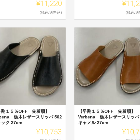
¥11,220
¥11,
(税込/送料込)
(税込/送
早割１５％OFF 先着順】
【早割１５％OFF 先着順】
rbena 栃木レザースリッパ 502
Verbena 栃木レザースリッパ 
ック 27cm
キャメル 27cm
¥10,753
¥10,