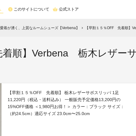
このサイトについて
公式ストア
着が湧く、上質なルームシューズ【Verbena】
【早割１５％OFF 先着順】Ver
chevron_right
着順】Verbena 栃木レザーサ
【早割１５％OFF 先着順】 栃木レザーサボスリッパ 1足
11,220円（税込・送料込み） 一般販売予定価格13,200円の
15%OFF価格 ＜1,980円お得！＞ カラー：ブラック サイズ：
（約24.5cm）適応サイズ 23.0cm〜25.0cm