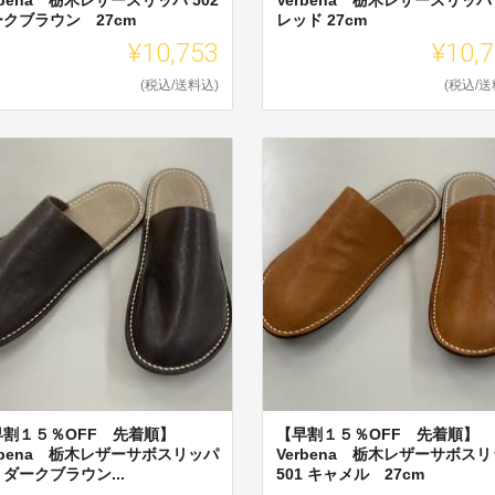
クブラウン 27cm
レッド 27cm
¥10,753
¥10,
(税込/送料込)
(税込/送
早割１５％OFF 先着順】
【早割１５％OFF 先着順】
rbena 栃木レザーサボスリッパ
Verbena 栃木レザーサボス
1 ダークブラウン...
501 キャメル 27cm