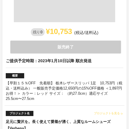
¥10,753
0
残り
(税込/送料込)
販売終了
ご提供予定時期：2023年1月10日以降 順次発送
概要
【早割１５％OFF 先着順】 栃木レザースリッパ 1足 10,753円（税
込・送料込み） 一般販売予定価格12,650円の15%OFF価格 ＜1,897円
お得！＞ カラー：レッド サイズ： （約27.0cm）適応サイズ
25.5cm〜27.5cm
プロジェクト名
プロジェクトを見る
arrow_forward
足元に贅沢を。長く使えて愛着が湧く、上質なルームシューズ
【Verbena】