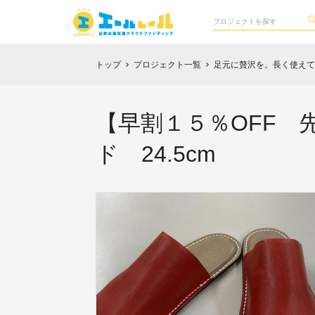
トップ
プロジェクト一覧
足元に贅沢を。長く使えて愛
chevron_right
chevron_right
【早割１５％OFF 先
ド 24.5cm