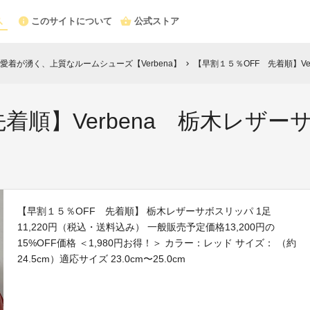
このサイトについて
公式ストア
着が湧く、上質なルームシューズ【Verbena】
【早割１５％OFF 先着順】Ver
chevron_right
着順】Verbena 栃木レザーサ
【早割１５％OFF 先着順】 栃木レザーサボスリッパ 1足
11,220円（税込・送料込み） 一般販売予定価格13,200円の
15%OFF価格 ＜1,980円お得！＞ カラー：レッド サイズ： （約
24.5cm）適応サイズ 23.0cm〜25.0cm