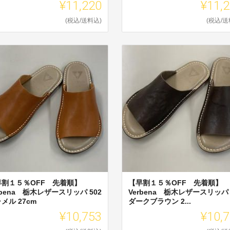
¥11,220
¥11,
(税込/送料込)
(税込/送
早割１５％OFF 先着順】
【早割１５％OFF 先着順】
rbena 栃木レザースリッパ 502
Verbena 栃木レザースリッパ 
メル 27cm
ダークブラウン 2...
¥10,753
¥10,