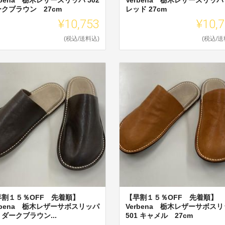
クブラウン 27cm
レッド 27cm
¥10,753
¥10,
(税込/送料込)
(税込/送
早割１５％OFF 先着順】
【早割１５％OFF 先着順】
rbena 栃木レザーサボスリッパ
Verbena 栃木レザーサボス
1 ダークブラウン...
501 キャメル 27cm