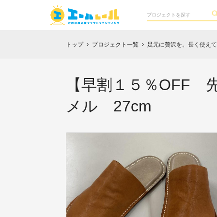
トップ
プロジェクト一覧
足元に贅沢を。長く使えて愛
chevron_right
chevron_right
【早割１５％OFF 先
メル 27cm