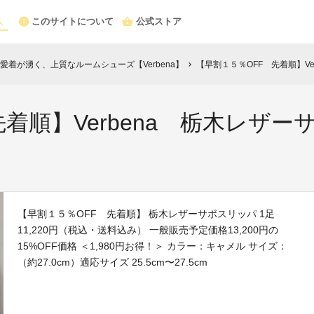
このサイトについて
公式ストア
着が湧く、上質なルームシューズ【Verbena】
【早割１５％OFF 先着順】Ver
chevron_right
着順】Verbena 栃木レザーサ
【早割１５％OFF 先着順】 栃木レザーサボスリッパ 1足
11,220円（税込・送料込み） 一般販売予定価格13,200円の
15%OFF価格 ＜1,980円お得！＞ カラー：キャメル サイズ：
（約27.0cm）適応サイズ 25.5cm〜27.5cm