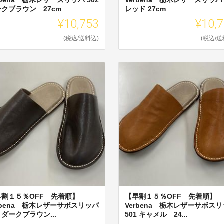
クブラウン 27cm
レッド 27cm
¥10,753
¥10,
(税込/送料込)
(税込/送
早割１５％OFF 先着順】
【早割１５％OFF 先着順】
rbena 栃木レザーサボスリッパ
Verbena 栃木レザーサボス
1 ダークブラウン...
501 キャメル 24...