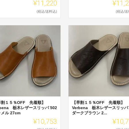
¥11,220
¥11,
(税込/送料込)
(税込/送
早割１５％OFF 先着順】
【早割１５％OFF 先着順】
rbena 栃木レザースリッパ 502
Verbena 栃木レザースリッパ 
メル 27cm
ダークブラウン 2...
¥10,753
¥10,