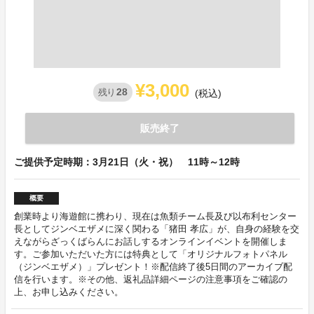
¥3,000
28
残り
(税込)
販売終了
ご提供予定時期：3月21日（火・祝） 11時～12時
概要
創業時より海遊館に携わり、現在は魚類チーム長及び以布利センター
長としてジンベエザメに深く関わる「猪田 孝広」が、自身の経験を交
えながらざっくばらんにお話しするオンラインイベントを開催しま
す。ご参加いただいた方には特典として「オリジナルフォトパネル
（ジンベエザメ）」プレゼント！※配信終了後5日間のアーカイブ配
信を行います。※その他、返礼品詳細ページの注意事項をご確認の
上、お申し込みください。