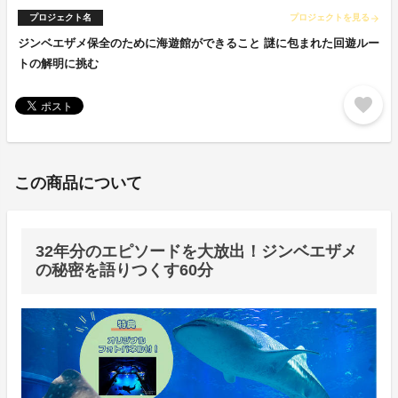
プロジェクト名
プロジェクトを見る
arrow_forward
ジンベエザメ保全のために海遊館ができること 謎に包まれた回遊ルー
トの解明に挑む
favorite
この商品について
32年分のエピソードを大放出！ジンベエザメ
の秘密を語りつくす60分