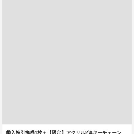
⑩入館引換券1枚＋【限定】アクリル2連キーチェーン