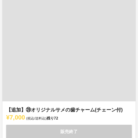
【追加】㉙オリジナルサメの歯チャーム(チェーン付)
¥7,000
残り
72
(税込/送料込)
販売終了