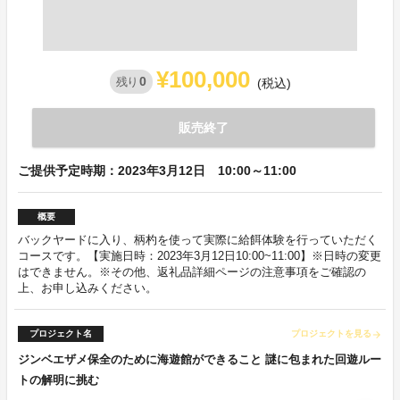
¥100,000
0
残り
(税込)
販売終了
ご提供予定時期：2023年3月12日 10:00～11:00
概要
バックヤードに入り、柄杓を使って実際に給餌体験を行っていただく
コースです。【実施日時：2023年3月12日10:00~11:00】※日時の変更
はできません。※その他、返礼品詳細ページの注意事項をご確認の
上、お申し込みください。
プロジェクト名
プロジェクトを見る
arrow_forward
ジンベエザメ保全のために海遊館ができること 謎に包まれた回遊ルー
トの解明に挑む