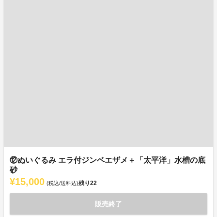
⑫ぬいぐるみ エラ付ジンベエザメ＋「太平洋」水槽の底
砂
¥15,000
残り
22
(税込/送料込)
販売終了