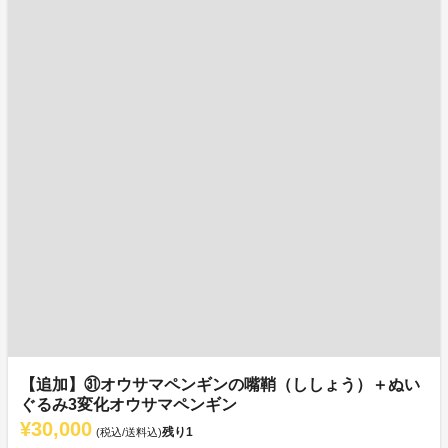
【追加】㉛オウサマペンギンの嘴鞘（ししょう）＋ぬい
ぐるみ3変化オウサマペンギン
¥30,000
残り
1
(税込/送料込)