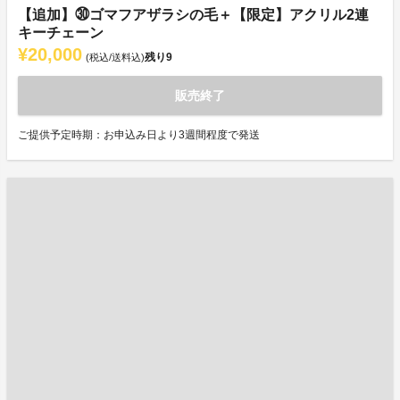
【追加】㉚ゴマフアザラシの毛＋【限定】アクリル2連
キーチェーン
¥20,000
残り
9
(税込/送料込)
販売終了
ご提供予定時期：お申込み日より3週間程度で発送