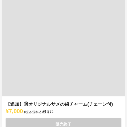
【追加】㉙オリジナルサメの歯チャーム(チェーン付)
¥7,000
残り
72
(税込/送料込)
販売終了