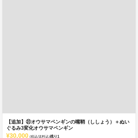
【追加】㉛オウサマペンギンの嘴鞘（ししょう）＋ぬい
ぐるみ3変化オウサマペンギン
¥30,000
残り
1
(税込/送料込)