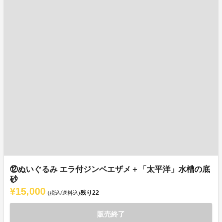
⑫ぬいぐるみ エラ付ジンベエザメ＋「太平洋」水槽の底
砂
¥15,000
残り
22
(税込/送料込)
販売終了