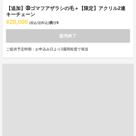
【追加】㉚ゴマフアザラシの毛＋【限定】アクリル2連
キーチェーン
¥20,000
残り
9
(税込/送料込)
販売終了
ご提供予定時期：お申込み日より3週間程度で発送