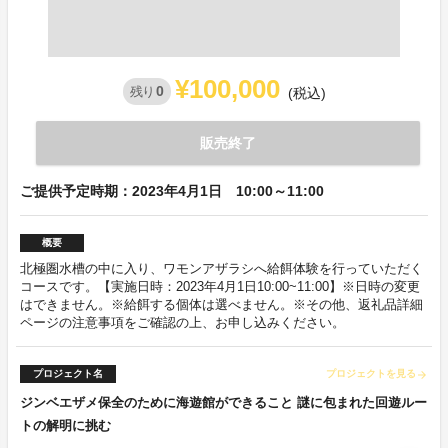
¥100,000
0
残り
(税込)
販売終了
ご提供予定時期：2023年4月1日 10:00～11:00
概要
北極圏水槽の中に入り、ワモンアザラシへ給餌体験を行っていただく
コースです。【実施日時：2023年4月1日10:00~11:00】※日時の変更
はできません。※給餌する個体は選べません。※その他、返礼品詳細
ページの注意事項をご確認の上、お申し込みください。
プロジェクト名
プロジェクトを見る
arrow_forward
ジンベエザメ保全のために海遊館ができること 謎に包まれた回遊ルー
トの解明に挑む