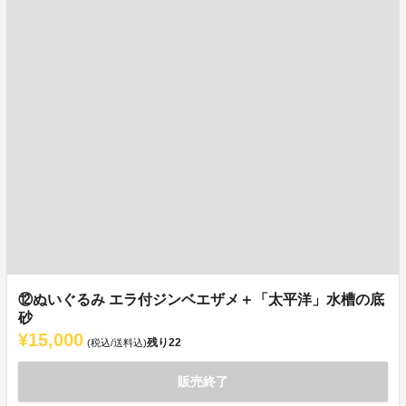
⑫ぬいぐるみ エラ付ジンベエザメ＋「太平洋」水槽の底
砂
¥15,000
残り
22
(税込/送料込)
販売終了