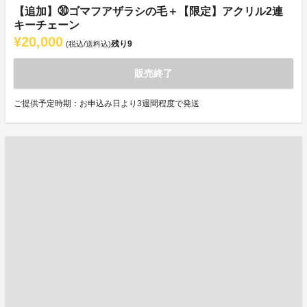
【追加】㉚ゴマフアザラシの毛＋【限定】アクリル2連
キーチェーン
¥20,000
残り
9
(税込/送料込)
販売終了
ご提供予定時期：お申込み日より3週間程度で発送