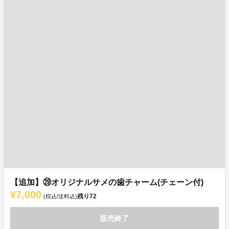
【追加】㉙オリジナルサメの歯チャーム(チェーン付)
¥7,000
残り
72
(税込/送料込)
販売終了