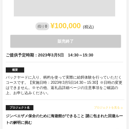
¥100,000
0
残り
(税込)
販売終了
ご提供予定時期：2023年3月5日 14:30～15:30
概要
バックヤードに入り、柄杓を使って実際に給餌体験を行っていただく
コースです。【実施日時：2023年3月5日14:30～15:30】※日時の変更
はできません。※その他、返礼品詳細ページの注意事項をご確認の
上、お申し込みください。
プロジェクト名
プロジェクトを見る
arrow_forward
ジンベエザメ保全のために海遊館ができること 謎に包まれた回遊ルー
トの解明に挑む