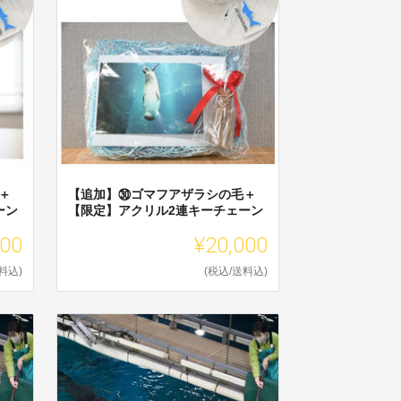
＋
【追加】㉚ゴマフアザラシの毛＋
ーン
【限定】アクリル2連キーチェーン
000
¥20,000
料込)
(税込/送料込)