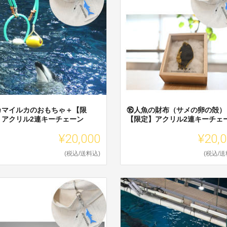
カマイルカのおもちゃ＋【限
⑯人魚の財布（サメの卵の殻）
】アクリル2連キーチェーン
【限定】アクリル2連キーチェ
¥20,000
¥20,
(税込/送料込)
(税込/送