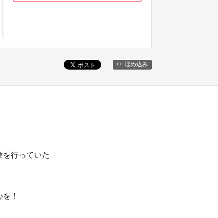
埋め込み
験を行っていた
心を！