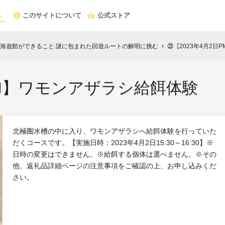
このサイトについて
公式ストア
海遊館ができること 謎に包まれた回遊ルートの解明に挑む
㉓【2023年4月2
chevron_right
PM】ワモンアザラシ給餌体験
北極圏水槽の中に入り、ワモンアザラシへ給餌体験を行っていた
だくコースです。【実施日時：2023年4月2日15:30～16:30】※
日時の変更はできません。※給餌する個体は選べません。※その
他、返礼品詳細ページの注意事項をご確認の上、お申し込みくだ
さい。