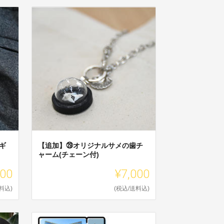
ギ
【追加】㉙オリジナルサメの歯チ
ャーム(チェーン付)
000
¥7,000
料込)
(税込/送料込)