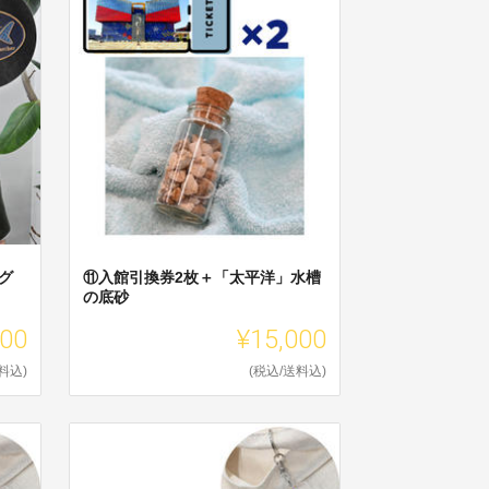
グ
⑪入館引換券2枚＋「太平洋」水槽
の底砂
000
¥15,000
料込)
(税込/送料込)