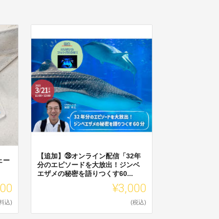
【追加】㉘オンライン配信「32年
ェー
分のエピソードを大放出！ジンベ
エザメの秘密を語りつくす60...
000
¥3,000
料込)
(税込)