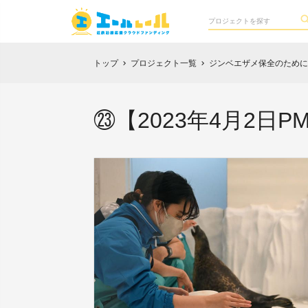
トップ
プロジェクト一覧
ジンベエザメ保全のために
chevron_right
chevron_right
㉓【2023年4月2日