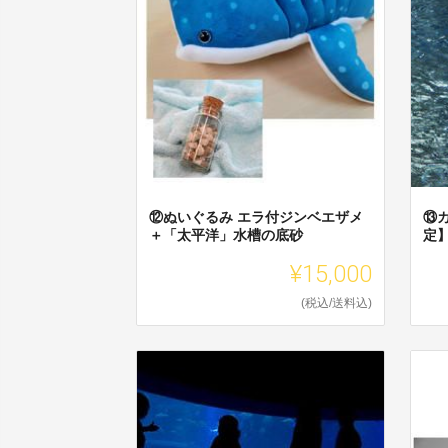
⑫ぬいぐるみ エラ付ジンベエザメ
⑬
＋「太平洋」水槽の底砂
定
¥15,000
(税込/送料込)