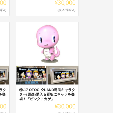
000
¥30,000
料込)
(税込/送料込)
ャラク
④-17 OTOGI☆LAND島民キャラク
を登
ター(原画)購入＆看板にキャラを登
場！『ピンクトカゲ』
000
¥30,000