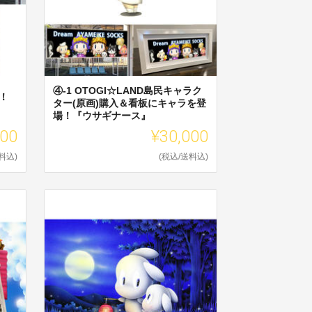
④-1 OTOGI☆LAND島民キャラク
！
ター(原画)購入＆看板にキャラを登
場！『ウサギナース』
000
¥30,000
料込)
(税込/送料込)