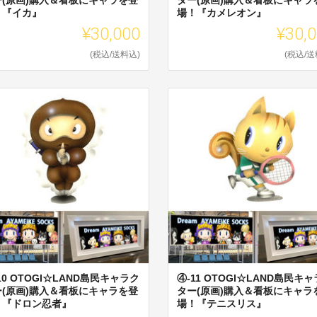
！『イカ』
場！『カメレオン』
¥30,000
¥30,
(税込/送料込)
(税込/送
10 OTOGI☆LAND島民キャラク
④-11 OTOGI☆LAND島民キ
ー(原画)購入＆看板にキャラを登
ター(原画)購入＆看板にキャラ
！『ドロン忍者』
場！『テニスリス』