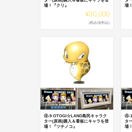
場！『クリ』
場
¥30,000
(税込/送料込)
④-9 OTOGI☆LAND島民キャラク
④-
ター(原画)購入＆看板にキャラを登
タ
場！『ツチノコ』
場