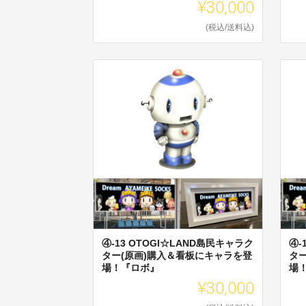
¥30,000
(税込/送料込)
④-13 OTOGI☆LAND島民キャラク
④-
ター(原画)購入＆看板にキャラを登
タ
場！『ロボ』
場
¥30,000