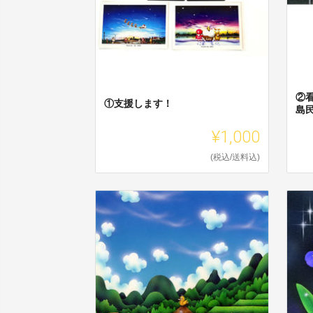
②看
①支援します！
島
¥1,000
(税込/送料込)