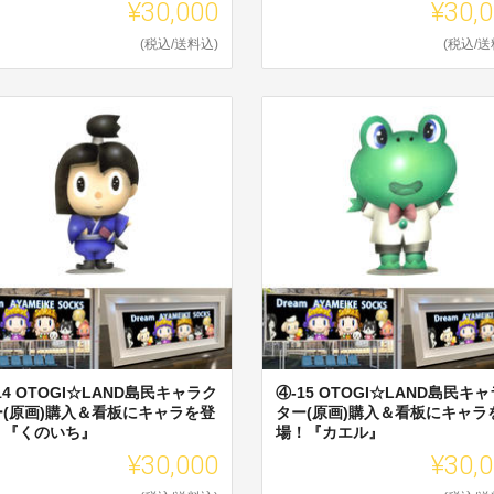
¥30,000
¥30,
(税込/送料込)
(税込/送
14 OTOGI☆LAND島民キャラク
④-15 OTOGI☆LAND島民キ
ー(原画)購入＆看板にキャラを登
ター(原画)購入＆看板にキャラ
！『くのいち』
場！『カエル』
¥30,000
¥30,