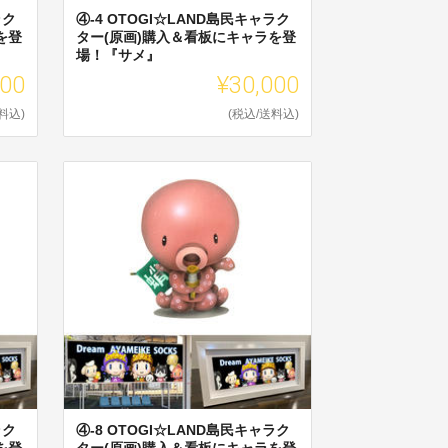
ラク
④-4 OTOGI☆LAND島民キャラク
を登
ター(原画)購入＆看板にキャラを登
場！『サメ』
000
¥30,000
料込)
(税込/送料込)
ラク
④-8 OTOGI☆LAND島民キャラク
を登
ター(原画)購入＆看板にキャラを登