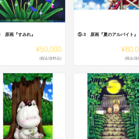
-2 原画『すみれ』
⑤-3 原画『夏のアルバイト』
¥50,000
¥80,
(税込/送料込)
(税込/送