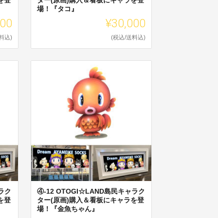
場！『タコ』
000
¥30,000
料込)
(税込/送料込)
ャラク
④-12 OTOGI☆LAND島民キャラク
を登
ター(原画)購入＆看板にキャラを登
場！『金魚ちゃん』