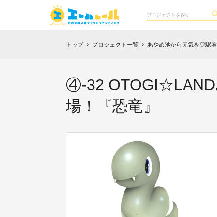
トップ
プロジェクト一覧
あやめ池から元気を♡駅看
chevron_right
chevron_right
④-32 OTOGI☆
場！『恐竜』