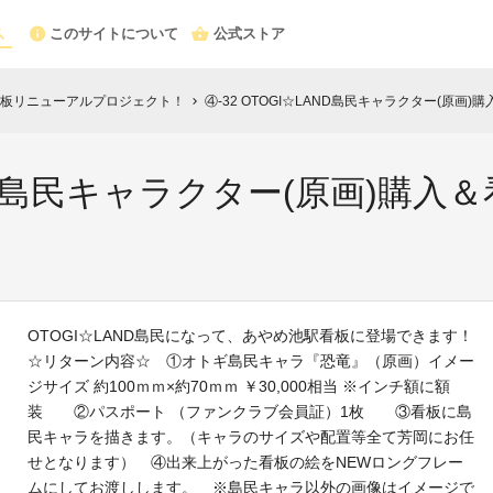
このサイトについて
公式ストア
板リニューアルプロジェクト！
④-32 OTOGI☆LAND島民キャラクター(原
chevron_right
LAND島民キャラクター(原画)購
OTOGI☆LAND島民になって、あやめ池駅看板に登場できます！
☆リターン内容☆ ①オトギ島民キャラ『恐竜』（原画）イメー
ジサイズ 約100ｍｍ×約70ｍｍ ￥30,000相当 ※インチ額に額
装 ②パスポート （ファンクラブ会員証）1枚 ③看板に島
民キャラを描きます。（キャラのサイズや配置等全て芳岡にお任
せとなります） ④出来上がった看板の絵をNEWロングフレー
ムにしてお渡しします。 ※島民キャラ以外の画像はイメージで