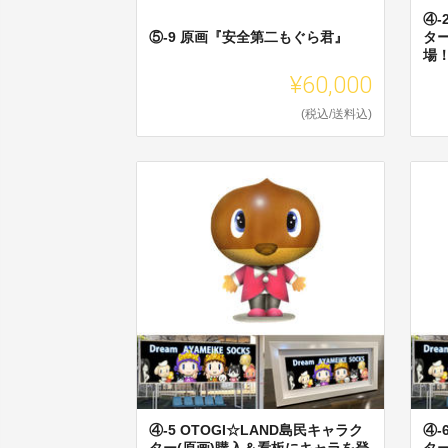
④-
⑤-9 原画『安全第二もぐら君』
タ
場
¥60,000
(税込/送料込)
④-5 OTOGI☆LAND島民キャラク
④-
ター(原画)購入＆看板にキャラを登
タ