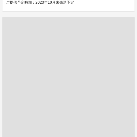
ご提供予定時期：2023年10月末発送予定