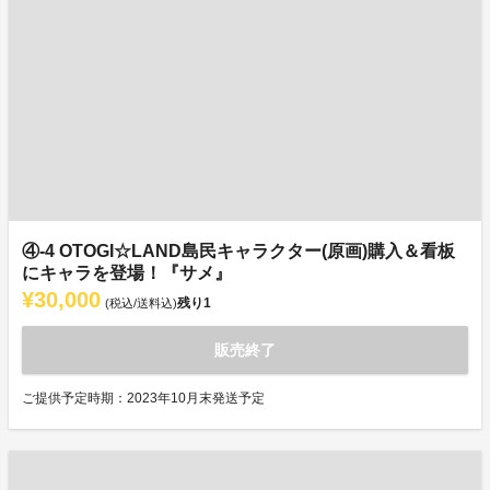
④-4 OTOGI☆LAND島民キャラクター(原画)購入＆看板
にキャラを登場！『サメ』
¥30,000
残り
1
(税込/送料込)
販売終了
ご提供予定時期：2023年10月末発送予定