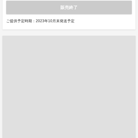
販売終了
ご提供予定時期：2023年10月末発送予定