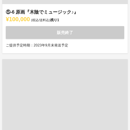
⑤-6 原画『木陰でミュージック♪』
¥100,000
残り
1
(税込/送料込)
販売終了
ご提供予定時期：2023年9月末発送予定