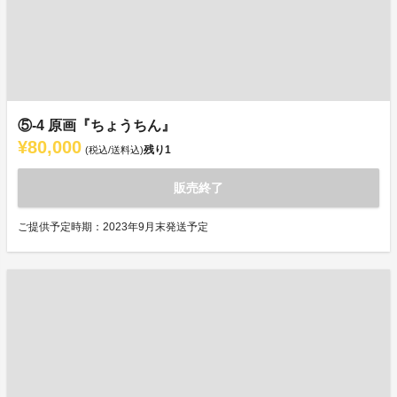
⑤-4 原画『ちょうちん』
¥80,000
残り
1
(税込/送料込)
販売終了
ご提供予定時期：2023年9月末発送予定