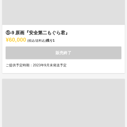
⑤-9 原画『安全第二もぐら君』
¥60,000
残り
1
(税込/送料込)
販売終了
ご提供予定時期：2023年9月末発送予定