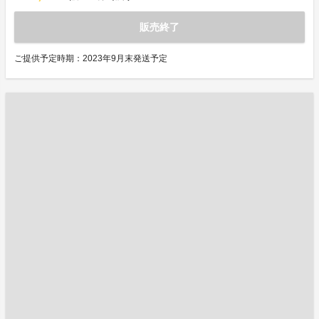
販売終了
ご提供予定時期：2023年9月末発送予定