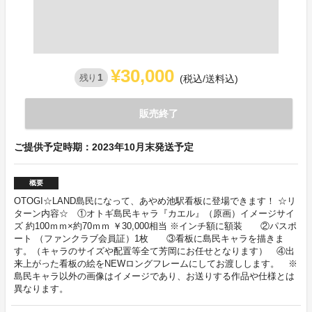
¥30,000
1
残り
(税込/送料込)
販売終了
ご提供予定時期：2023年10月末発送予定
概要
OTOGI☆LAND島民になって、あやめ池駅看板に登場できます！ ☆リ
ターン内容☆ ①オトギ島民キャラ『カエル』（原画）イメージサイ
ズ 約100ｍｍ×約70ｍｍ ￥30,000相当 ※インチ額に額装 ②パスポ
ート （ファンクラブ会員証）1枚 ③看板に島民キャラを描きま
す。（キャラのサイズや配置等全て芳岡にお任せとなります） ④出
来上がった看板の絵をNEWロングフレームにしてお渡しします。 ※
島民キャラ以外の画像はイメージであり、お送りする作品や仕様とは
異なります。