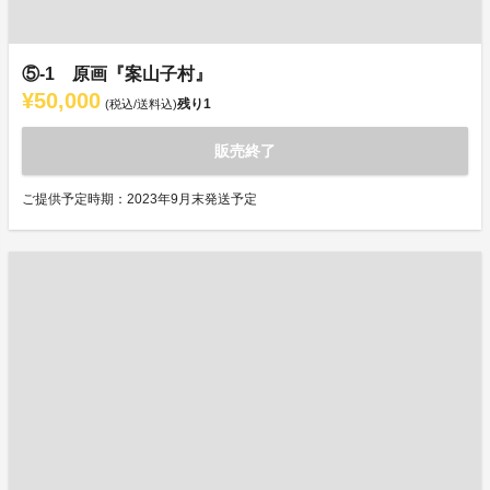
⑤-1 原画『案山子村』
¥50,000
残り
1
(税込/送料込)
販売終了
ご提供予定時期：2023年9月末発送予定