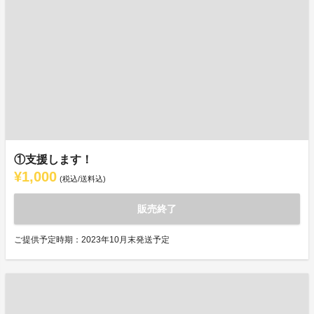
①支援します！
¥1,000
(税込/送料込)
販売終了
ご提供予定時期：2023年10月末発送予定