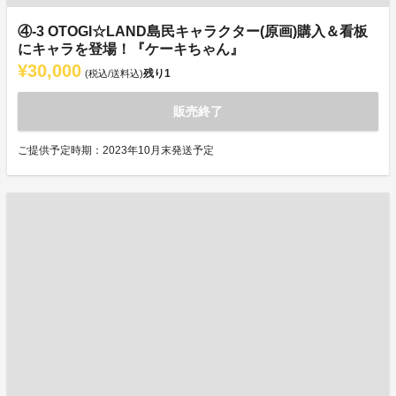
④-3 OTOGI☆LAND島民キャラクター(原画)購入＆看板
にキャラを登場！『ケーキちゃん』
¥30,000
残り
1
(税込/送料込)
販売終了
ご提供予定時期：2023年10月末発送予定