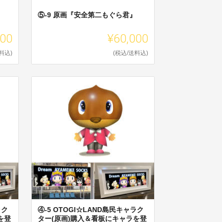
』
⑤-9 原画『安全第二もぐら君』
000
¥60,000
料込)
(税込/送料込)
ラク
④-5 OTOGI☆LAND島民キャラク
を登
ター(原画)購入＆看板にキャラを登