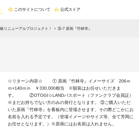
このサイトについて
公式ストア
板リニューアルプロジェクト！
⑤-7 原画『竹林寺』
chevron_right
☆リターン内容☆ ① 原画『竹林寺』イメーサイズ 206ｍ
ｍ×140ｍｍ ￥330,000相当 ※額装はお任せいただきま
す。 ②OTOGI☆LANDパスポート（ファンクラブ会員証）
※まだお持ちでない方のみの発行となります。 ③ご購入いただ
いた原画『竹林寺』を看板内に登場させます。その際どこかにお
名前を入れる予定です。（登場イメージやサイズ等、全て芳岡に
お任せとなります。）※原画にはお名前は入れません。