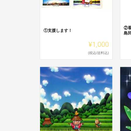
②看
①支援します！
島
¥1,000
(税込/送料込)