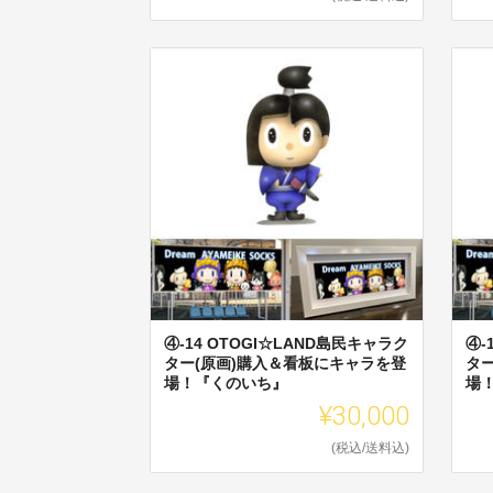
④-14 OTOGI☆LAND島民キャラク
④-
ター(原画)購入＆看板にキャラを登
タ
場！『くのいち』
場
¥30,000
(税込/送料込)