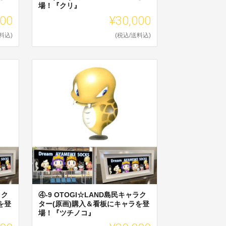
場！『クリ』
000
¥30,000
料込)
(税込/送料込)
ラク
④-9 OTOGI☆LAND島民キャラク
を登
ター(原画)購入＆看板にキャラを登
場！『ツチノコ』