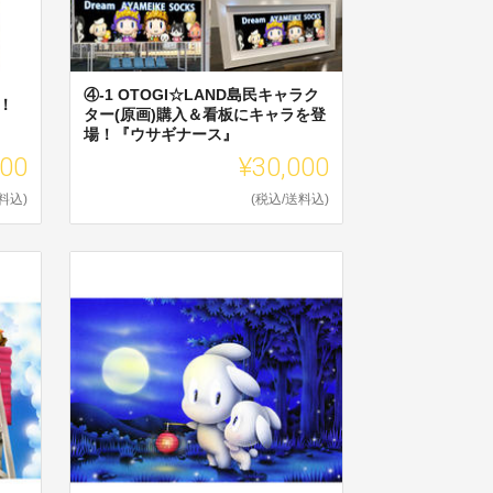
④-1 OTOGI☆LAND島民キャラク
！
ター(原画)購入＆看板にキャラを登
場！『ウサギナース』
000
¥30,000
料込)
(税込/送料込)