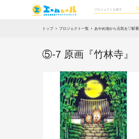
トップ
プロジェクト一覧
あやめ池から元気を♡駅看
chevron_right
chevron_right
⑤-7 原画『竹林寺』