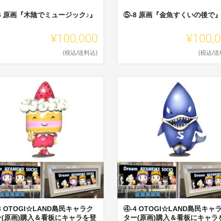
6 原画『木陰でミュージック♪』
⑤-8 原画『金魚すくいの後で
¥100,000
¥100,
(税込/送料込)
(税込/送
3 OTOGI☆LAND島民キャラク
④-4 OTOGI☆LAND島民キャ
ー(原画)購入＆看板にキャラを登
ター(原画)購入＆看板にキャラ