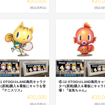
¥30,000
¥30,
(税込/送料込)
(税込/送
11 OTOGI☆LAND島民キャラク
④-12 OTOGI☆LAND島民キ
ー(原画)購入＆看板にキャラを登
ター(原画)購入＆看板にキャラ
！『テニスリス』
場！『金魚ちゃん』
¥30,000
¥30,
(税込/送料込)
(税込/送