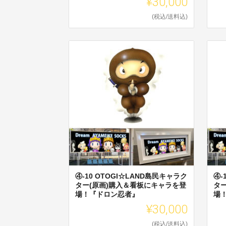
¥30,000
(税込/送料込)
④-10 OTOGI☆LAND島民キャラク
④-
ター(原画)購入＆看板にキャラを登
タ
場！『ドロン忍者』
場
¥30,000
(税込/送料込)