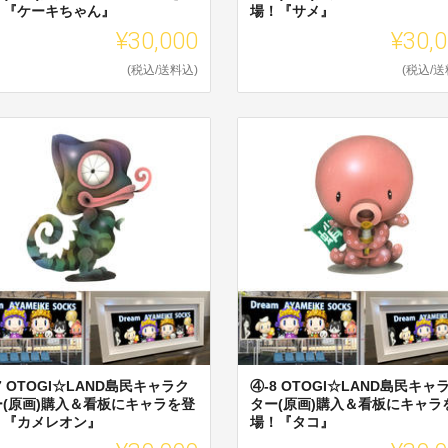
！『ケーキちゃん』
場！『サメ』
¥30,000
¥30,
(税込/送料込)
(税込/送
7 OTOGI☆LAND島民キャラク
④-8 OTOGI☆LAND島民キャ
ー(原画)購入＆看板にキャラを登
ター(原画)購入＆看板にキャラ
！『カメレオン』
場！『タコ』