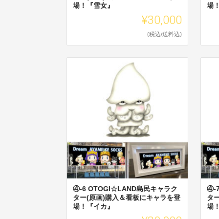
場！『雪女』
場
¥30,000
(税込/送料込)
④-6 OTOGI☆LAND島民キャラク
④-
ター(原画)購入＆看板にキャラを登
タ
場！『イカ』
場