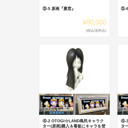
⑤-5 原画『夏窓』
⑤-
¥80,000
(税込/送料込)
④-2 OTOGI☆LAND島民キャラク
④-
ター(原画)購入＆看板にキャラを登
タ