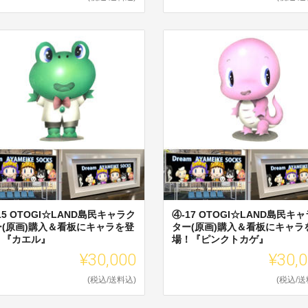
15 OTOGI☆LAND島民キャラク
④-17 OTOGI☆LAND島民キ
ー(原画)購入＆看板にキャラを登
ター(原画)購入＆看板にキャラ
！『カエル』
場！『ピンクトカゲ』
¥30,000
¥30,
(税込/送料込)
(税込/送