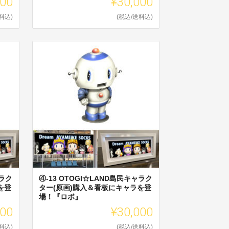
000
¥30,000
料込)
(税込/送料込)
ャラク
④-13 OTOGI☆LAND島民キャラク
を登
ター(原画)購入＆看板にキャラを登
場！『ロボ』
000
¥30,000
料込)
(税込/送料込)