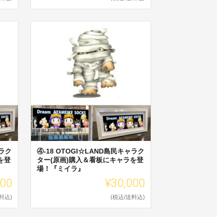
ャラク
④-18 OTOGI☆LAND島民キャラク
を登
ター(原画)購入＆看板にキャラを登
場！『ミイラ』
000
¥30,000
料込)
(税込/送料込)