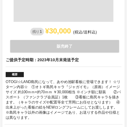
¥30,000
1
残り
(税込/送料込)
販売終了
ご提供予定時期：2023年10月末発送予定
概要
OTOGI☆LAND島民になって、あやめ池駅看板に登場できます！ ☆リ
ターン内容☆ ①オトギ島民キャラ『ジャガイモ』（原画）イメージ
サイズ 約100ｍｍ×約70ｍｍ ￥30,000相当 ※インチ額に額装 ②パ
スポート （ファンクラブ会員証）1枚 ③看板に島民キャラを描き
ます。（キャラのサイズや配置等全て芳岡にお任せとなります） ④
出来上がった看板の絵をNEWロングフレームにしてお渡しします。
※島民キャラ以外の画像はイメージであり、お送りする作品や仕様と
は異なります。