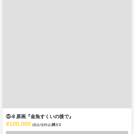
⑤-8 原画『金魚すくいの後で』
¥100,000
残り
1
(税込/送料込)