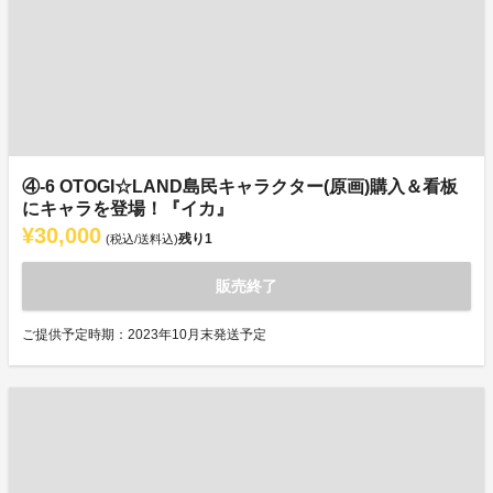
④-6 OTOGI☆LAND島民キャラクター(原画)購入＆看板
にキャラを登場！『イカ』
¥30,000
残り
1
(税込/送料込)
販売終了
ご提供予定時期：2023年10月末発送予定