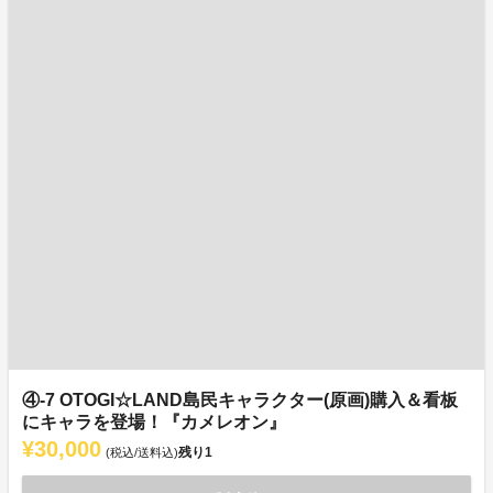
④-7 OTOGI☆LAND島民キャラクター(原画)購入＆看板
にキャラを登場！『カメレオン』
¥30,000
残り
1
(税込/送料込)