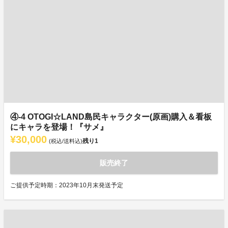
④-4 OTOGI☆LAND島民キャラクター(原画)購入＆看板
にキャラを登場！『サメ』
¥30,000
残り
1
(税込/送料込)
販売終了
ご提供予定時期：2023年10月末発送予定