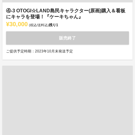
④-3 OTOGI☆LAND島民キャラクター(原画)購入＆看板
にキャラを登場！『ケーキちゃん』
¥30,000
残り
1
(税込/送料込)
販売終了
ご提供予定時期：2023年10月末発送予定