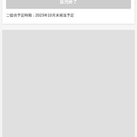
販売終了
ご提供予定時期：2023年10月末発送予定