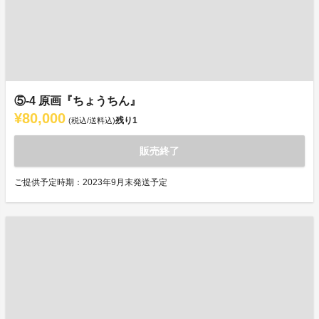
⑤-4 原画『ちょうちん』
¥80,000
残り
1
(税込/送料込)
販売終了
ご提供予定時期：2023年9月末発送予定