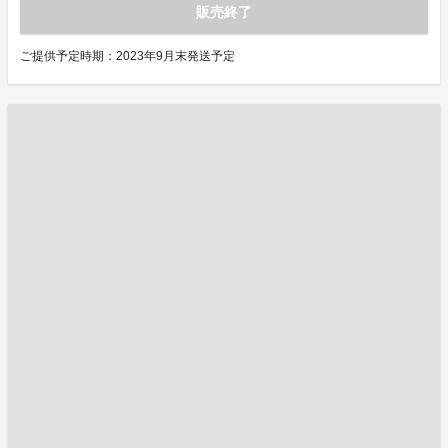
販売終了
ご提供予定時期：2023年9月末発送予定