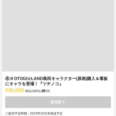
④-9 OTOGI☆LAND島民キャラクター(原画)購入＆看板
にキャラを登場！『ツチノコ』
¥30,000
残り
1
(税込/送料込)
販売終了
ご提供予定時期：2023年10月末発送予定