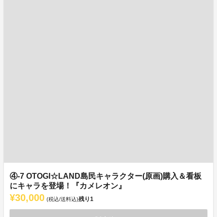
④-7 OTOGI☆LAND島民キャラクター(原画)購入＆看板
にキャラを登場！『カメレオン』
¥30,000
残り
1
(税込/送料込)