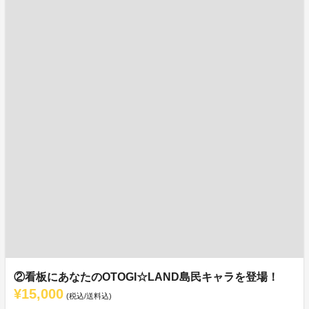
②看板にあなたのOTOGI☆LAND島民キャラを登場！
¥15,000
(税込/送料込)