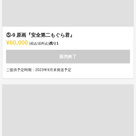
⑤-9 原画『安全第二もぐら君』
¥60,000
残り
1
(税込/送料込)
販売終了
ご提供予定時期：2023年9月末発送予定