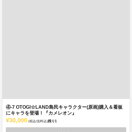
④-7 OTOGI☆LAND島民キャラクター(原画)購入＆看板
にキャラを登場！『カメレオン』
¥30,000
残り
1
(税込/送料込)