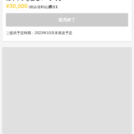
¥30,000
残り
1
(税込/送料込)
販売終了
ご提供予定時期：2023年10月末発送予定