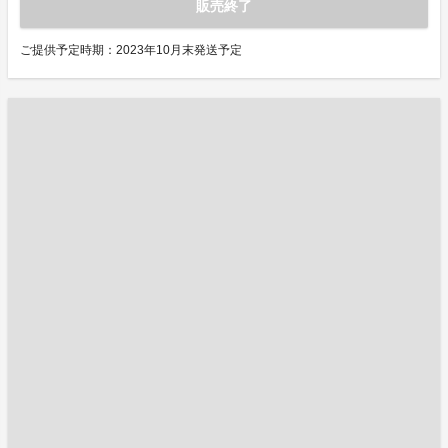
販売終了
ご提供予定時期：2023年10月末発送予定