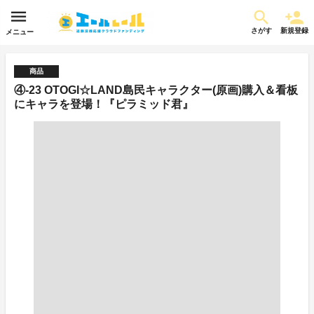
さがす
新規登録
メニュー
商品
④-23 OTOGI☆LAND島民キャラクター(原画)購入＆看板
にキャラを登場！『ピラミッド君』