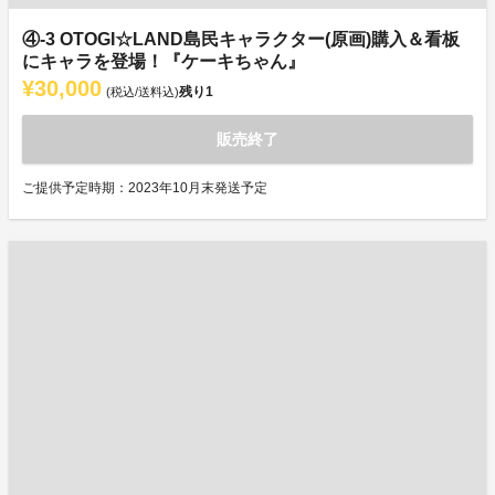
④-3 OTOGI☆LAND島民キャラクター(原画)購入＆看板
にキャラを登場！『ケーキちゃん』
¥30,000
残り
1
(税込/送料込)
販売終了
ご提供予定時期：2023年10月末発送予定