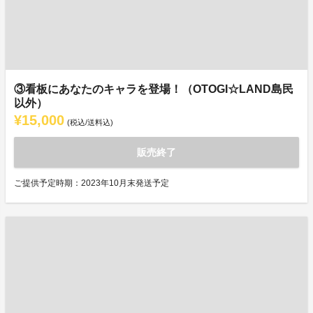
③看板にあなたのキャラを登場！（OTOGI☆LAND島民
以外）
¥15,000
(税込/送料込)
販売終了
ご提供予定時期：2023年10月末発送予定