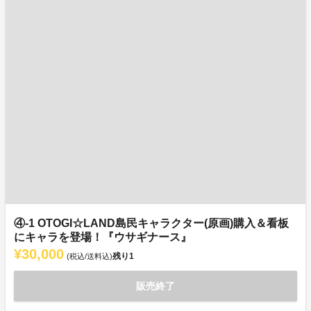
④-1 OTOGI☆LAND島民キャラクター(原画)購入＆看板
にキャラを登場！『ウサギナース』
¥30,000
残り
1
(税込/送料込)
販売終了