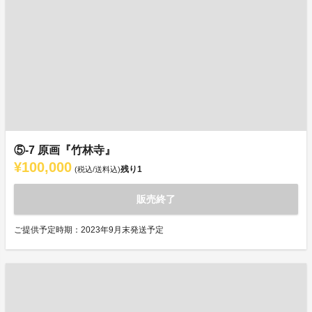
⑤-7 原画『竹林寺』
¥100,000
残り
1
(税込/送料込)
販売終了
ご提供予定時期：2023年9月末発送予定