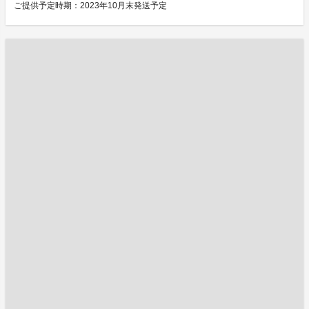
ご提供予定時期：2023年10月末発送予定