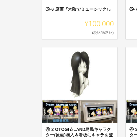
⑤-6 原画『木陰でミュージック♪』
⑤-
¥100,000
(税込/送料込)
④-2 OTOGI☆LAND島民キャラク
④-
ター(原画)購入＆看板にキャラを登
タ