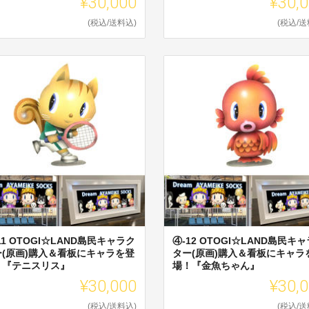
¥30,000
¥30,
(税込/送料込)
(税込/送
11 OTOGI☆LAND島民キャラク
④-12 OTOGI☆LAND島民キ
ー(原画)購入＆看板にキャラを登
ター(原画)購入＆看板にキャラ
！『テニスリス』
場！『金魚ちゃん』
¥30,000
¥30,
(税込/送料込)
(税込/送