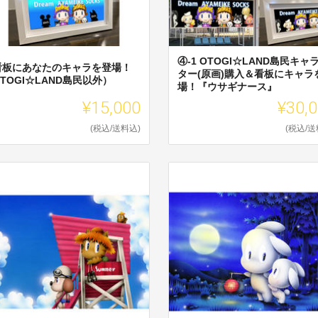
④-1 OTOGI☆LAND島民キャ
看板にあなたのキャラを登場！
ター(原画)購入＆看板にキャラ
TOGI☆LAND島民以外）
場！『ウサギナース』
¥15,000
¥30,
(税込/送料込)
(税込/送