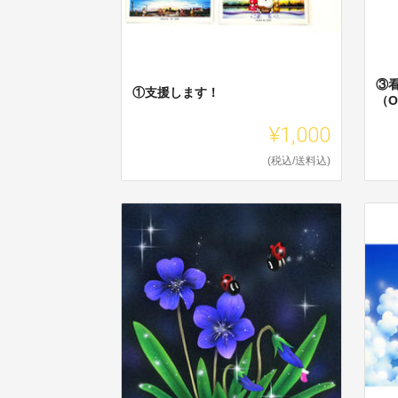
③
①支援します！
（O
¥1,000
(税込/送料込)