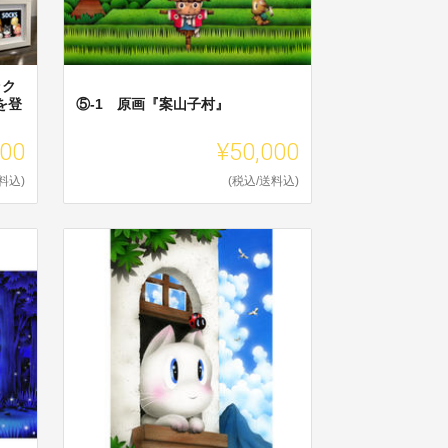
ラク
を登
⑤-1 原画『案山子村』
000
¥50,000
料込)
(税込/送料込)