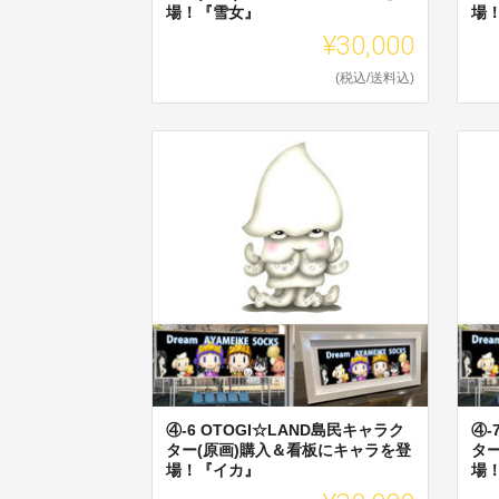
場！『雪女』
場
¥30,000
(税込/送料込)
④-6 OTOGI☆LAND島民キャラク
④-
ター(原画)購入＆看板にキャラを登
タ
場！『イカ』
場