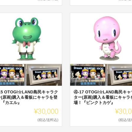
15 OTOGI☆LAND島民キャラク
④-17 OTOGI☆LAND島民キ
ー(原画)購入＆看板にキャラを登
ター(原画)購入＆看板にキャラ
！『カエル』
場！『ピンクトカゲ』
¥30,000
¥30,
(税込/送料込)
(税込/送