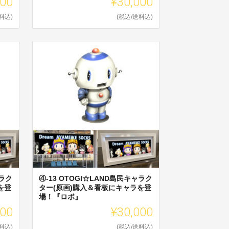
000
¥30,000
料込)
(税込/送料込)
ャラク
④-13 OTOGI☆LAND島民キャラク
を登
ター(原画)購入＆看板にキャラを登
場！『ロボ』
000
¥30,000
料込)
(税込/送料込)