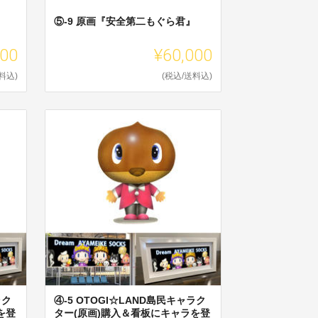
』
⑤-9 原画『安全第二もぐら君』
000
¥60,000
料込)
(税込/送料込)
ラク
④-5 OTOGI☆LAND島民キャラク
を登
ター(原画)購入＆看板にキャラを登