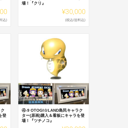
場！『クリ』
000
¥30,000
料込)
(税込/送料込)
ラク
④-9 OTOGI☆LAND島民キャラク
を登
ター(原画)購入＆看板にキャラを登
場！『ツチノコ』