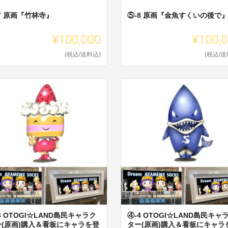
7 原画『竹林寺』
⑤-8 原画『金魚すくいの後で
¥100,000
¥100,
(税込/送料込)
(税込/送
3 OTOGI☆LAND島民キャラク
④-4 OTOGI☆LAND島民キャ
ー(原画)購入＆看板にキャラを登
ター(原画)購入＆看板にキャラ