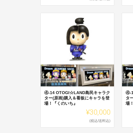
④-14 OTOGI☆LAND島民キャラク
④-
ター(原画)購入＆看板にキャラを登
タ
場！『くのいち』
場
¥30,000
(税込/送料込)