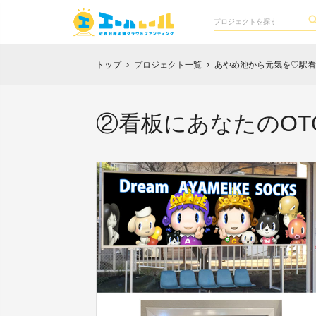
トップ
プロジェクト一覧
あやめ池から元気を♡駅看
chevron_right
chevron_right
②看板にあなたのOT