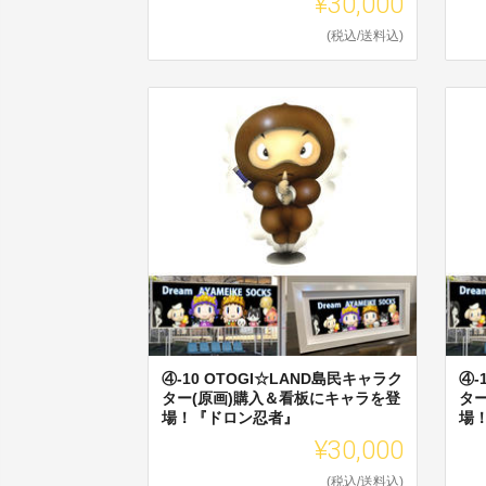
¥30,000
(税込/送料込)
④-10 OTOGI☆LAND島民キャラク
④-
ター(原画)購入＆看板にキャラを登
タ
場！『ドロン忍者』
場
¥30,000
(税込/送料込)