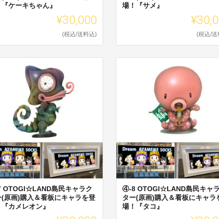
！『ケーキちゃん』
場！『サメ』
¥30,000
¥30,
(税込/送料込)
(税込/送
7 OTOGI☆LAND島民キャラク
④-8 OTOGI☆LAND島民キャ
ー(原画)購入＆看板にキャラを登
ター(原画)購入＆看板にキャラ
！『カメレオン』
場！『タコ』