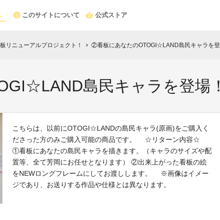
このサイトについて
公式ストア
板リニューアルプロジェクト！
②看板にあなたのOTOGI☆LAND島民キャラを
chevron_right
OGI☆LAND島民キャラを登場
こちらは、以前にOTOGI☆LANDの島民キャラ(原画)をご購入く
ださった方のみご購入可能の商品です。 ☆リターン内容☆
①看板にあなたの島民キャラを描きます。（キャラのサイズや配
置等、全て芳岡にお任せとなります） ②出来上がった看板の絵
をNEWロングフレームにしてお渡しします。 ※画像はイメー
ジであり、お送りする作品や仕様とは異なります。