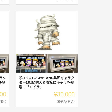
ャラク
④-18 OTOGI☆LAND島民キャラク
を登
ター(原画)購入＆看板にキャラを登
場！『ミイラ』
000
¥30,000
料込)
(税込/送料込)