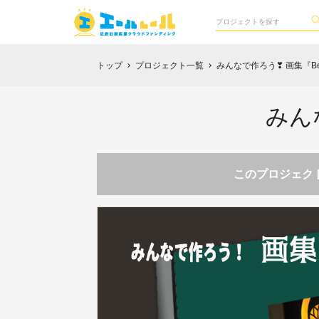
トップ
プロジェクト一覧
みんなで作ろう❣ 画集『Best 
chevron_right
chevron_right
みんな
このプロジェクト