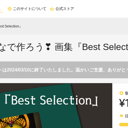
このサイトについて
公式ストア
Selection』
で作ろう❣ 画集『Best Select
は2024/03/10に終了いたしました。温かいご支援、ありが
stars
¥
flag