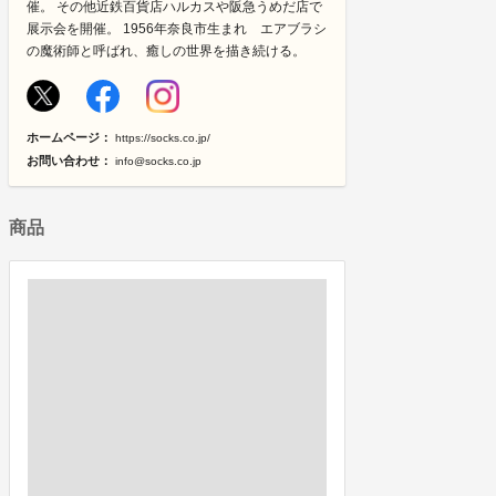
催。 その他近鉄百貨店ハルカスや阪急うめだ店で
展示会を開催。 1956年奈良市生まれ エアブラシ
の魔術師と呼ばれ、癒しの世界を描き続ける。
ホームページ：
https://socks.co.jp/
お問い合わせ：
info@socks.co.jp
商品