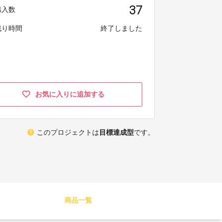
37
購入数
残り時間
終了しました
お気に入りに追加する
help
このプロジェクトは
目標達成型
です。
商品一覧