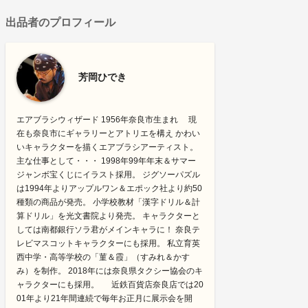
出品者のプロフィール
芳岡ひでき
エアブラシウィザード 1956年奈良市生まれ 現
在も奈良市にギャラリーとアトリエを構え かわい
いキャラクターを描くエアブラシアーティスト。
主な仕事として・・・ 1998年99年年末＆サマー
ジャンボ宝くじにイラスト採用。 ジグソーパズル
は1994年よりアップルワン＆エポック社より約50
種類の商品が発売。 小学校教材「漢字ドリル＆計
算ドリル」を光文書院より発売。 キャラクターと
しては南都銀行ソラ君がメインキャラに！ 奈良テ
レビマスコットキャラクターにも採用。 私立育英
西中学・高等学校の「菫＆霞」（すみれ＆かす
み）を制作。 2018年には奈良県タクシー協会のキ
ャラクターにも採用。 近鉄百貨店奈良店では20
01年より21年間連続で毎年お正月に展示会を開