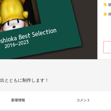
local_offer
watch_later
思い出とともに制作します！
新着情報
コメント