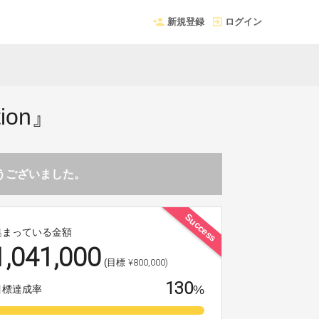
新規登録
ログイン
ion』
とうございました。
Success
集まっている金額
1,041,000
¥800,000)
(目標
130
%
目標達成率