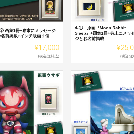
4-① 原画『Moon Rabbit
 ② 画集1冊+巻末にメッセージ
Sleep』+画集1冊+巻末にメッ
お名前掲載+インチ版画１個
ジとお名前掲載
¥17,000
¥25,
(税込/送料込)
(税込/送