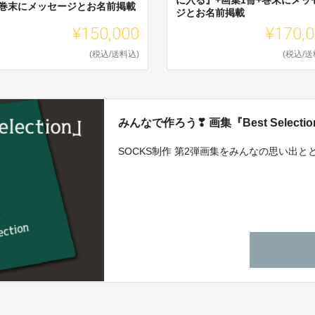
+巻末にメッセージとお名前掲載
ジとお名前掲載
¥150,000
¥170,
(税込/送料込)
(税込/送
みんなで作ろう❣ 画集『Best Selecti
SOCKS制作 第2弾画集をみんなの思い出