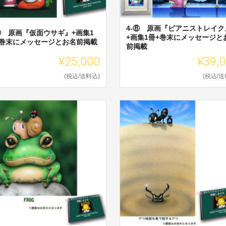
4-⑧ 原画『ピアニストレイク
-⑦ 原画『仮面ウサギ』+画集1
+画集1冊+巻末にメッセージと
+巻末にメッセージとお名前掲載
前掲載
¥25,000
¥39,
(税込/送料込)
(税込/送