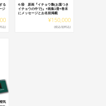
する
4-⑭ 原画『イチョウ梟(お葉つき
ージ
イチョウの中で)』+画集1冊+巻末
にメッセージとお名前掲載
000
¥150,000
料込)
(税込/送料込)
帽気
セー