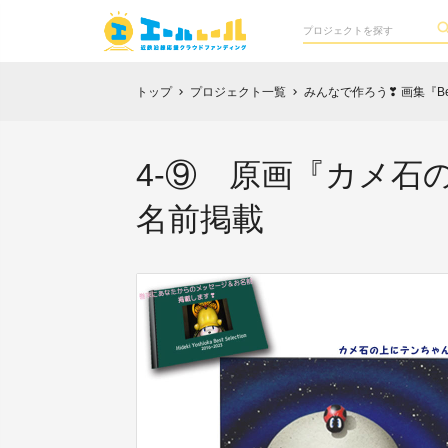
トップ
プロジェクト一覧
みんなで作ろう❣ 画集『Best 
chevron_right
chevron_right
4-⑨ 原画『カメ石
名前掲載