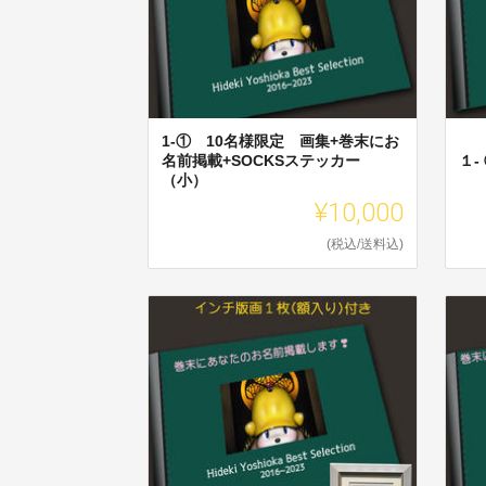
1-① 10名様限定 画集+巻末にお
名前掲載+SOCKSステッカー
１-
（小）
¥10,000
(税込/送料込)