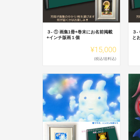
３- ① 画集1冊+巻末にお名前掲載
３-
+インチ版画１個
と
¥15,000
(税込/送料込)