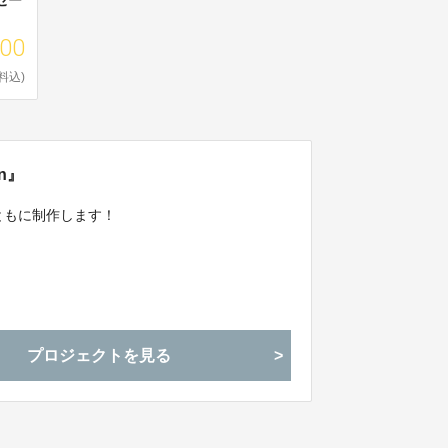
000
料込)
on』
とともに制作します！
プロジェクトを見る