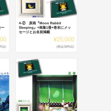
4-② 原画『Moon Rabbit
セー
Sleeping』+画集1冊+巻末にメッ
セージとお名前掲載
000
¥25,000
料込)
(税込/送料込)