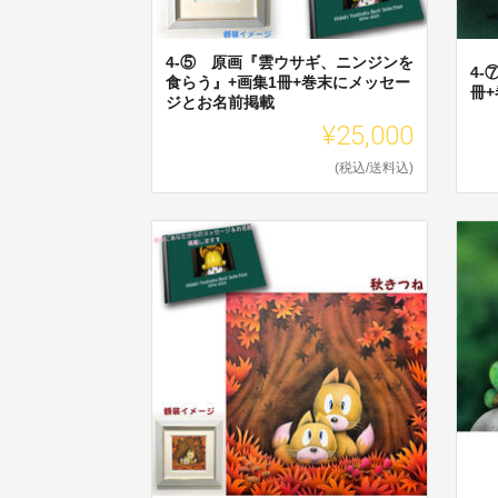
4-⑤ 原画『雲ウサギ、ニンジンを
4
食らう』+画集1冊+巻末にメッセー
冊
ジとお名前掲載
¥25,000
(税込/送料込)