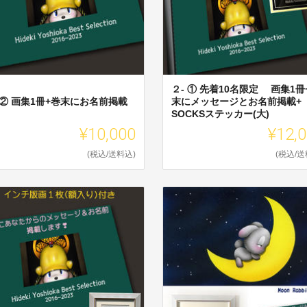
２- ① 先着10名限定 画集1冊
 ② 画集1冊+巻末にお名前掲載
末にメッセージとお名前掲載+
SOCKSステッカー(大)
¥10,000
¥12,
(税込/送料込)
(税込/送