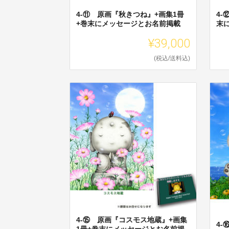
4-⑪ 原画『秋きつね』+画集1冊
4-
+巻末にメッセージとお名前掲載
末
¥39,000
(税込/送料込)
4-⑮ 原画『コスモス地蔵』+画集
4-
1冊+巻末にメッセージとお名前掲