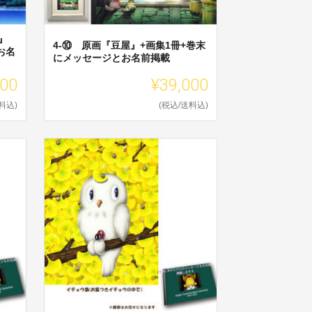
』
4-⑩ 原画『豆屋』+画集1冊+巻末
お名
にメッセージとお名前掲載
000
¥39,000
料込)
(税込/送料込)