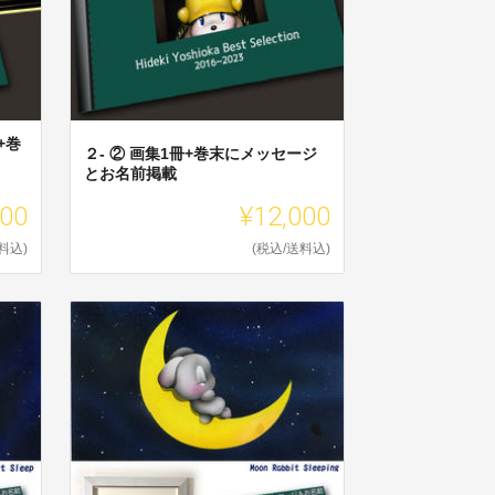
+巻
２- ② 画集1冊+巻末にメッセージ
とお名前掲載
000
¥12,000
料込)
(税込/送料込)