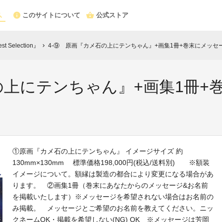
このサイトについて
公式ストア
Selection』
4-⑨ 原画『カメ石の上にテンちゃん』+画集1冊+巻末にメッセ
chevron_right
の上にテンちゃん』+画集1冊+
①原画『カメ石の上にテンちゃん』 イメージサイズ 約
130mm×130mm 標準価格198,000円(税込/送料別) ※額装
イメージについて。額縁は製造の都合により変更になる場合があ
ります。 ②画集1冊（巻末にあなたからのメッセージ&お名前
を掲載いたします）※メッセージを希望されない場合はお名前の
み掲載。 メッセージとご希望のお名前を教えてください。ニッ
クネームOK・掲載を希望しない(NG) OK ※メッセージは芳岡