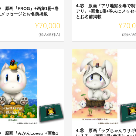
4-⑬ 原画『アリ地獄を毒で制
⑫ 原画『FROG』+画集1冊+巻
アリ』+画集1冊+巻末にメッセ
にメッセージとお名前掲載
とお名前掲載
¥70,000
¥70,
(税込/送料込)
(税込/送
4-⑰ 原画『ラブちゃんウサギ
⑯ 原画『みかんLove』+画集1
に入る』+画集1冊+巻末にメッ