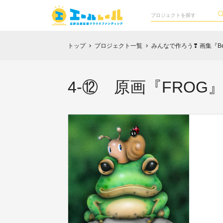
トップ
プロジェクト一覧
みんなで作ろう❣ 画集『Best 
chevron_right
chevron_right
4-⑫ 原画『FRO