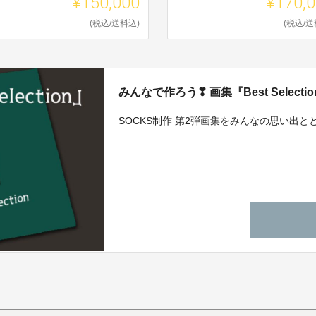
¥150,000
¥170,
(税込/送料込)
(税込/送
みんなで作ろう❣ 画集『Best Selecti
SOCKS制作 第2弾画集をみんなの思い出