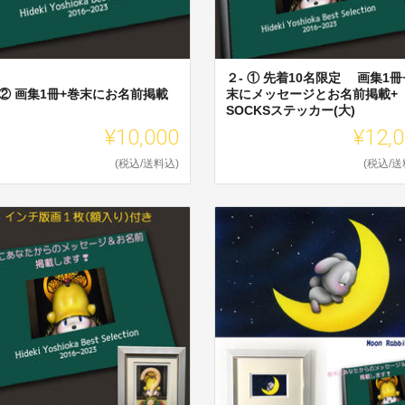
２- ① 先着10名限定 画集1冊
 ② 画集1冊+巻末にお名前掲載
末にメッセージとお名前掲載+
SOCKSステッカー(大)
¥10,000
¥12,
(税込/送料込)
(税込/送