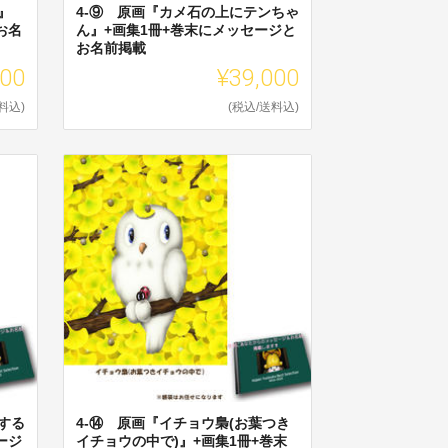
』
4-⑨ 原画『カメ石の上にテンちゃ
お名
ん』+画集1冊+巻末にメッセージと
お名前掲載
000
¥39,000
料込)
(税込/送料込)
する
4-⑭ 原画『イチョウ梟(お葉つき
ージ
イチョウの中で)』+画集1冊+巻末