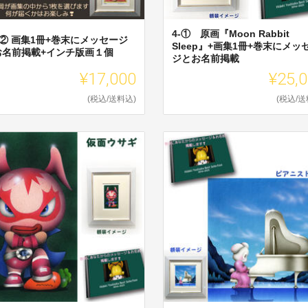
4-① 原画『Moon Rabbit
 ② 画集1冊+巻末にメッセージ
Sleep』+画集1冊+巻末にメッ
お名前掲載+インチ版画１個
ジとお名前掲載
¥17,000
¥25,
(税込/送料込)
(税込/送