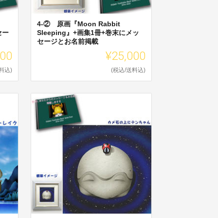
4-② 原画『Moon Rabbit
セー
Sleeping』+画集1冊+巻末にメッ
セージとお名前掲載
000
¥25,000
料込)
(税込/送料込)