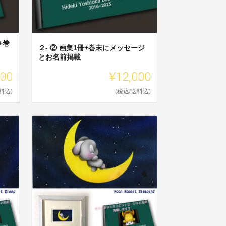
+巻
２- ② 画集1冊+巻末にメッセージ
とお名前掲載
000
¥12,000
料込)
(税込/送料込)