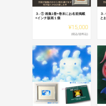
３- ① 画集1冊+巻末にお名前掲載
３-
+インチ版画１個
と
¥15,000
(税込/送料込)