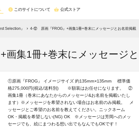
このサイトについて
公式ストア
Selection』
4-⑫ 原画『FROG』+画集1冊+巻末にメッセージとお名前掲載
chevron_right
G』+画集1冊+巻末にメッセージ
①原画『FROG』 イメージサイズ 約135mm×135mm 標準価
格275,000円(税込/送料別) ※額装はお任せになります。 ②
画集1冊（巻末にあなたからのメッセージ&お名前を掲載いたし
ます）※メッセージを希望されない場合はお名前のみ掲載。 メ
ッセージとご希望のお名前を教えてください。ニックネーム
OK・掲載を希望しない(NG) OK ※メッセージは芳岡へのメッ
セージでも、絵にまつわる想い出でもなんでもOKです！