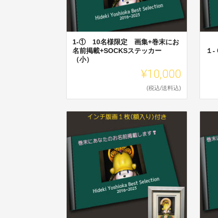
1-① 10名様限定 画集+巻末にお
名前掲載+SOCKSステッカー
１-
（小）
¥10,000
(税込/送料込)