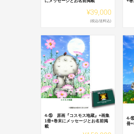
にメッセージとお名前掲載
+
¥39,000
(税込/送料込)
4-⑮ 原画『コスモス地蔵』+画集
4-
1冊+巻末にメッセージとお名前掲
冊
載