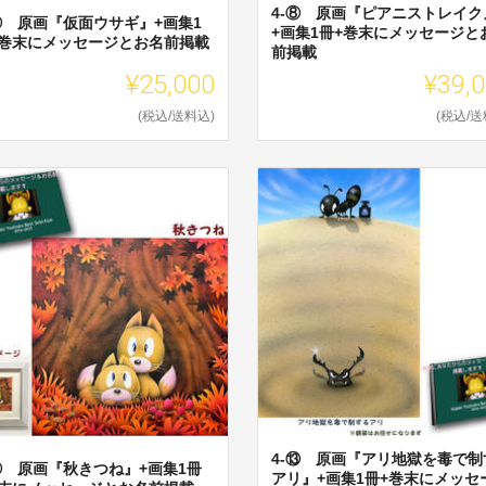
4-⑧ 原画『ピアニストレイク
-⑦ 原画『仮面ウサギ』+画集1
+画集1冊+巻末にメッセージと
+巻末にメッセージとお名前掲載
前掲載
¥25,000
¥39,
(税込/送料込)
(税込/送
4-⑬ 原画『アリ地獄を毒で制
-⑪ 原画『秋きつね』+画集1冊
アリ』+画集1冊+巻末にメッセ