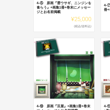
4-⑤ 原画『雲ウサギ、ニンジンを
4
食らう』+画集1冊+巻末にメッセー
冊
ジとお名前掲載
¥25,000
(税込/送料込)
4-⑩ 原画『豆屋』+画集1冊+巻末
4