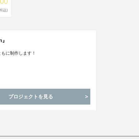
000
料込)
on』
とともに制作します！
プロジェクトを見る