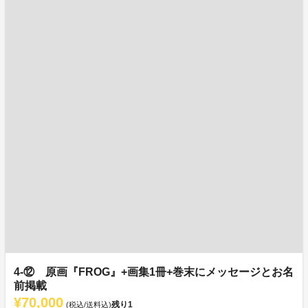
4-⑫ 原画『FROG』+画集1冊+巻末にメッセージとお名
前掲載
¥70,000
残り
1
(税込/送料込)