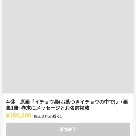
4-⑭ 原画『イチョウ梟(お葉つきイチョウの中で)』+画
集1冊+巻末にメッセージとお名前掲載
¥150,000
残り
1
(税込/送料込)
販売終了