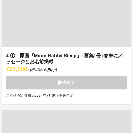
4-① 原画『Moon Rabbit Sleep』+画集1冊+巻末にメ
ッセージとお名前掲載
¥25,000
残り
0
(税込/送料込)
販売終了
ご提供予定時期：2024年7月末頃発送予定