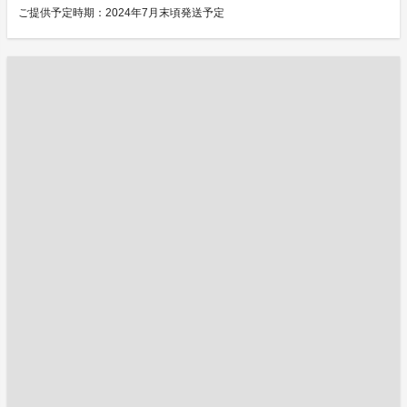
ご提供予定時期：2024年7月末頃発送予定