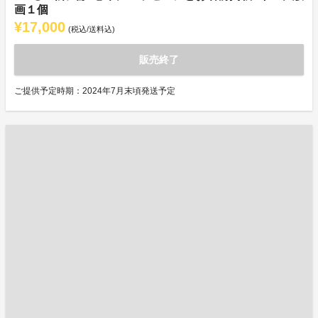
画１個
¥17,000
(税込/送料込)
販売終了
ご提供予定時期：2024年7月末頃発送予定