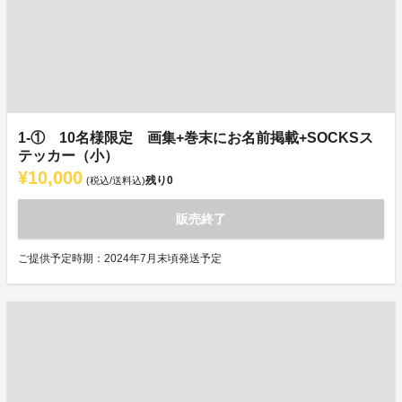
1-① 10名様限定 画集+巻末にお名前掲載+SOCKSス
テッカー（小）
¥10,000
残り
0
(税込/送料込)
販売終了
ご提供予定時期：2024年7月末頃発送予定