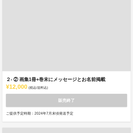
２- ② 画集1冊+巻末にメッセージとお名前掲載
¥12,000
(税込/送料込)
販売終了
ご提供予定時期：2024年7月末頃発送予定