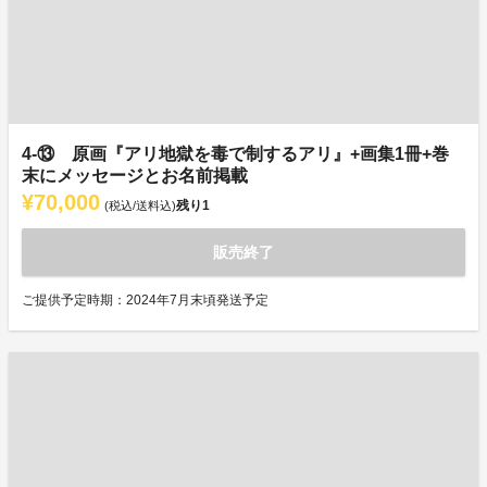
4-⑬ 原画『アリ地獄を毒で制するアリ』+画集1冊+巻
末にメッセージとお名前掲載
¥70,000
残り
1
(税込/送料込)
販売終了
ご提供予定時期：2024年7月末頃発送予定