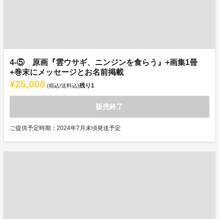
4-⑤ 原画『雲ウサギ、ニンジンを食らう』+画集1冊
+巻末にメッセージとお名前掲載
¥25,000
残り
1
(税込/送料込)
販売終了
ご提供予定時期：2024年7月末頃発送予定