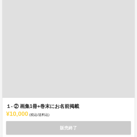
１- ② 画集1冊+巻末にお名前掲載
¥10,000
(税込/送料込)
販売終了