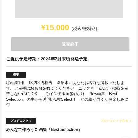
¥15,000
(税込/送料込)
販売終了
ご提供予定時期：2024年7月末頃発送予定
概要
①画集1冊 13,200円相当 ※巻末にあなたお名前を掲載いたしま
す。ご希望のお名前を教えてください。ニックネームOK・掲載を希
望しない(NG) OK ②インチ版画(額入り) New画集『Best
Selection』の中から芳岡が1枚Select！ どの絵が届くかお楽しみに
♡
プロジェクト名
プロジェクトを見る
arrow_forward
みんなで作ろう❣ 画集『Best Selection』