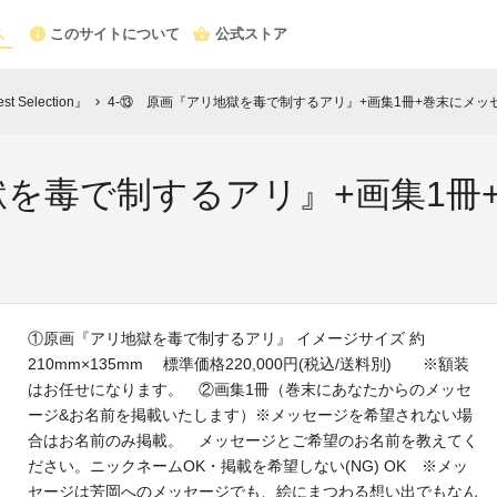
このサイトについて
公式ストア
Selection』
4-⑬ 原画『アリ地獄を毒で制するアリ』+画集1冊+巻末にメッ
chevron_right
獄を毒で制するアリ』+画集1冊
①原画『アリ地獄を毒で制するアリ』 イメージサイズ 約
210mm×135mm 標準価格220,000円(税込/送料別) ※額装
はお任せになります。 ②画集1冊（巻末にあなたからのメッセ
ージ&お名前を掲載いたします）※メッセージを希望されない場
合はお名前のみ掲載。 メッセージとご希望のお名前を教えてく
ださい。ニックネームOK・掲載を希望しない(NG) OK ※メッ
セージは芳岡へのメッセージでも、絵にまつわる想い出でもなん