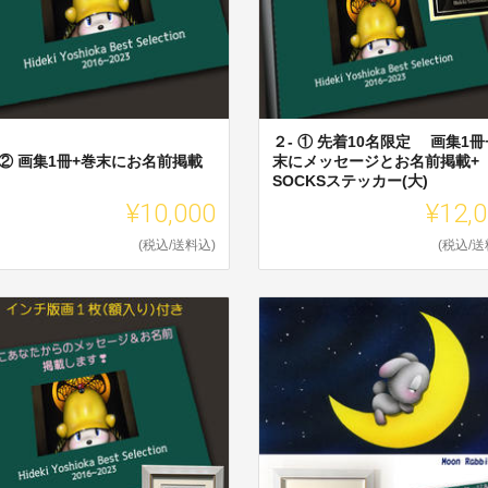
２- ① 先着10名限定 画集1冊
 ② 画集1冊+巻末にお名前掲載
末にメッセージとお名前掲載+
SOCKSステッカー(大)
¥10,000
¥12,
(税込/送料込)
(税込/送