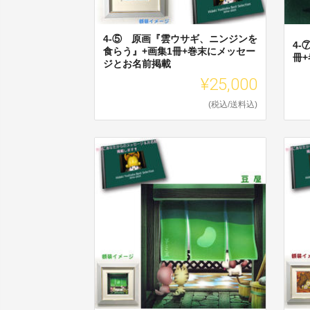
4-⑤ 原画『雲ウサギ、ニンジンを
4
食らう』+画集1冊+巻末にメッセー
冊
ジとお名前掲載
¥25,000
(税込/送料込)