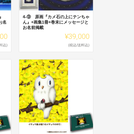
』
4-⑨ 原画『カメ石の上にテンちゃ
お名
ん』+画集1冊+巻末にメッセージと
お名前掲載
000
¥39,000
料込)
(税込/送料込)