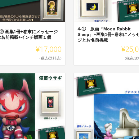
4-① 原画『Moon Rabbit
 ② 画集1冊+巻末にメッセージ
Sleep』+画集1冊+巻末にメッ
お名前掲載+インチ版画１個
ジとお名前掲載
¥17,000
¥25,
(税込/送料込)
(税込/送