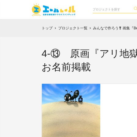
トップ
プロジェクト一覧
みんなで作ろう❣ 画集『Best 
chevron_right
chevron_right
4-⑬ 原画『アリ地
お名前掲載