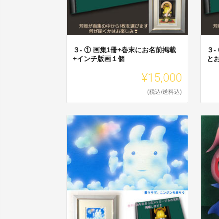
３- ① 画集1冊+巻末にお名前掲載
３-
+インチ版画１個
と
¥15,000
(税込/送料込)