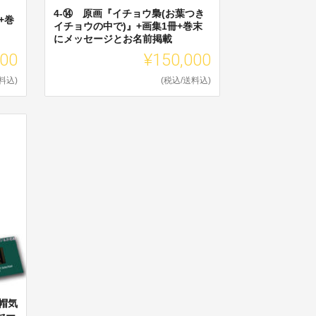
4-⑭ 原画『イチョウ梟(お葉つき
+巻
イチョウの中で)』+画集1冊+巻末
にメッセージとお名前掲載
000
¥150,000
料込)
(税込/送料込)
帽気
セー