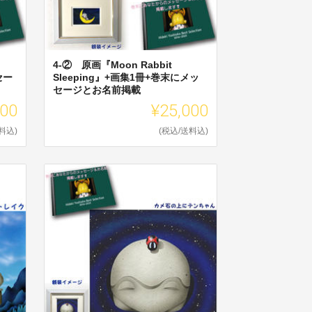
4-② 原画『Moon Rabbit
セー
Sleeping』+画集1冊+巻末にメッ
セージとお名前掲載
000
¥25,000
料込)
(税込/送料込)