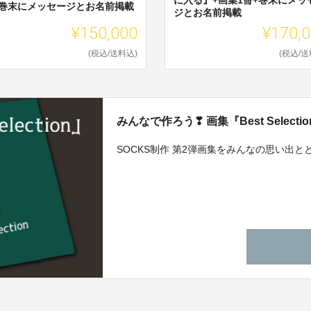
+巻末にメッセージとお名前掲載
ジとお名前掲載
¥150,000
¥170,
(税込/送料込)
(税込/送
みんなで作ろう❣ 画集『Best Selecti
SOCKS制作 第2弾画集をみんなの思い出