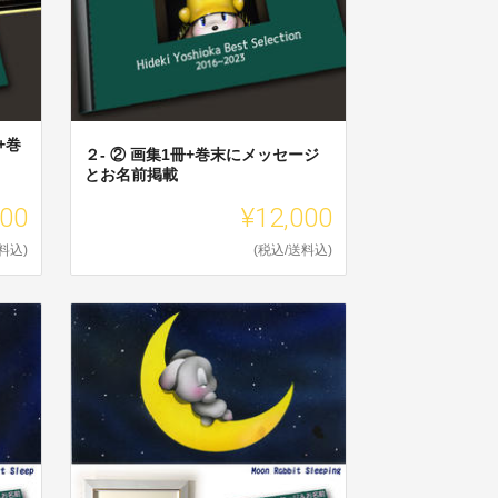
+巻
２- ② 画集1冊+巻末にメッセージ
とお名前掲載
000
¥12,000
料込)
(税込/送料込)