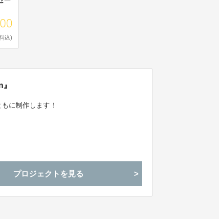
000
料込)
on』
とともに制作します！
プロジェクトを見る