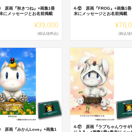
-⑪ 原画『秋きつね』+画集1冊
4-⑫ 原画『FROG』+画集1冊
巻末にメッセージとお名前掲載
末にメッセージとお名前掲載
¥39,000
¥70,
(税込/送料込)
(税込/送
4-⑰ 原画『ラブちゃんウサギ
⑯ 原画『みかんLove』+画集1
に入る』+画集1冊+巻末にメッ