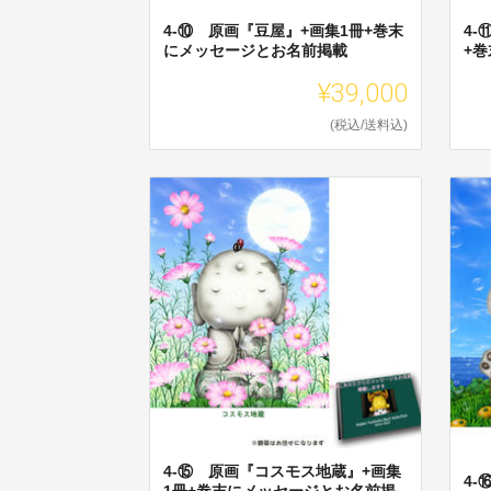
4-⑩ 原画『豆屋』+画集1冊+巻末
4
にメッセージとお名前掲載
+
¥39,000
(税込/送料込)
4-⑮ 原画『コスモス地蔵』+画集
4-
1冊+巻末にメッセージとお名前掲