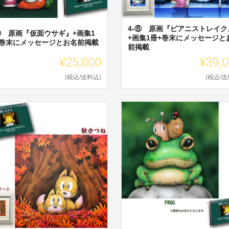
4-⑧ 原画『ピアニストレイク
-⑦ 原画『仮面ウサギ』+画集1
+画集1冊+巻末にメッセージと
+巻末にメッセージとお名前掲載
前掲載
¥25,000
¥39,
(税込/送料込)
(税込/送