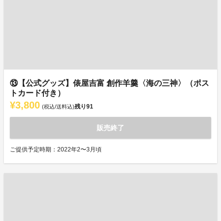
⑬【公式グッズ】俵屋吉富 創作羊羹〈海の三神〉（ポス
トカード付き）
¥3,800
残り
91
(税込/送料込)
販売終了
ご提供予定時期：2022年2〜3月頃