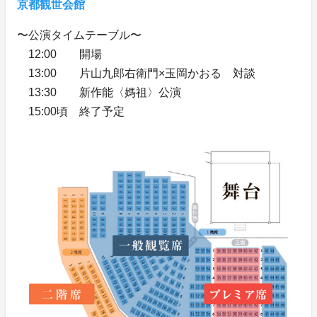
京都観世会館
〜公演タイムテーブル〜
12:00 開場
13:00 片山九郎右衛門×玉岡かおる 対談
13:30 新作能〈媽祖〉公演
15:00頃 終了予定