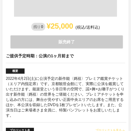
¥25,000
0
残り
(税込/送料込)
販売終了
ご提供予定時期：公演の1ヶ月前まで
概要
2022年4月2日(土)に公演予定の新作能〈媽祖〉プレミア鑑賞チケット
（エリア内指定席）です。京都観世会館にて、実際に公演を鑑賞して
いただけます。能楽堂という非日常の空間で、謡×舞×お囃子がつくり
出す新作能〈媽祖〉の世界をご堪能ください。プレミアチケットを申
し込みの方には、舞台が見やすい正面中央エリアのお席をご用意する
ほか、本公演を収録したDVDを1枚プレゼントいたします。また、公
演当日はご来場者さま全員に、特製パンフレットをお渡しいたしま
す。
プロジェクト名
プロジェクトを見る
arrow_forward