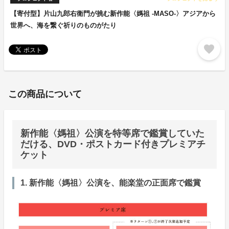
【寄付型】片山九郎右衛門が挑む新作能〈媽祖 -MASO-〉アジアから
世界へ、海を繋ぐ祈りのものがたり
favorite
この商品について
新作能〈媽祖〉公演を特等席で鑑賞していた
だける、DVD・ポストカード付きプレミアチ
ケット
1. 新作能〈媽祖〉公演を、能楽堂の正面席で鑑賞