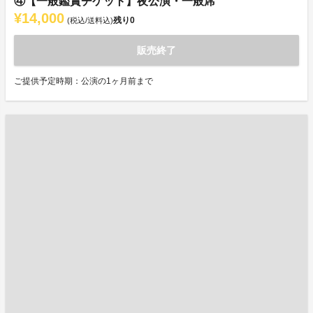
④【一般鑑賞チケット】夜公演・一般席
¥14,000
残り
0
(税込/送料込)
販売終了
ご提供予定時期：公演の1ヶ月前まで