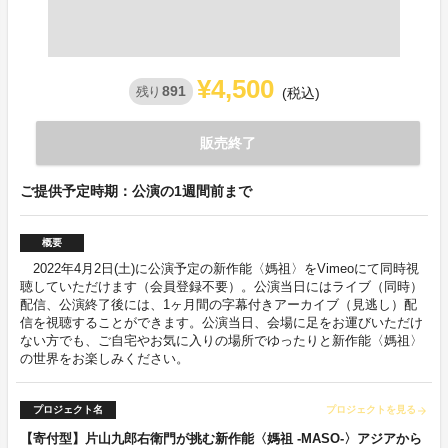
¥4,500
891
残り
(税込)
販売終了
ご提供予定時期：公演の1週間前まで
概要
2022年4月2日(土)に公演予定の新作能〈媽祖〉をVimeoにて同時視
聴していただけます（会員登録不要）。公演当日にはライブ（同時）
配信、公演終了後には、1ヶ月間の字幕付きアーカイブ（見逃し）配
信を視聴することができます。公演当日、会場に足をお運びいただけ
ない方でも、ご自宅やお気に入りの場所でゆったりと新作能〈媽祖〉
の世界をお楽しみください。
プロジェクト名
プロジェクトを見る
arrow_forward
【寄付型】片山九郎右衛門が挑む新作能〈媽祖 -MASO-〉アジアから