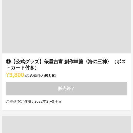
⑬【公式グッズ】俵屋吉富 創作羊羹〈海の三神〉（ポス
トカード付き）
¥3,800
残り
91
(税込/送料込)
販売終了
ご提供予定時期：2022年2〜3月頃