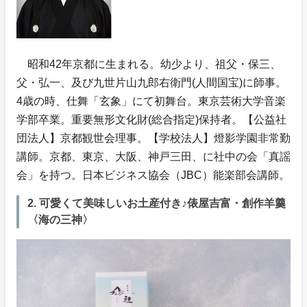
昭和42年京都に生まれる。幼少より、祖父・保三、
父・弘一、及び九世片山九郎右衛門(人間国宝)に師事。
4歳の時、仕舞「玄象」にて初舞台。東京芸術大学音楽
学部卒業。重要無形文化財(総合指定)保持者。【公益社
団法人】京都観世会理事。【学校法人】燈影学園非常勤
講師。京都、東京、大阪、神戸三田、に社中の会「真謡
会」を持つ。日本ビジネス協会（JBC）能楽部会講師。
2. 可愛くて美味しいお土産付き♪俵屋吉富・創作羊羹
〈海の三神〉