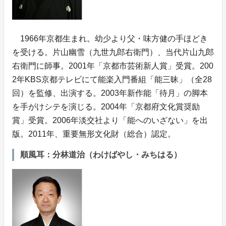
1966年京都生まれ。幼少より父・味方健の手ほどき
を受ける。片山幽雪（九世九郎右衛門）、当代片山九郎
右衛門に師事。2001年「京都市芸術新人賞」受賞。200
2年KBS京都テレビにて能楽入門番組「能三昧」（全28
回）を監修、出演する。2003年新作能「待月」の脚本
を手がけシテを演じる。2004年「京都府文化賞奨励
賞」受賞。2006年淡交社より「能へのいざない」を出
版。2011年、重要無形文化財（総合）認定。
順風耳：分林道治（わけばやし・みちはる）