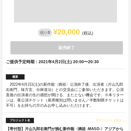
¥20,000
0
残り
(税込)
販売終了
ご提供予定時期：2021年4月2日(土) 20:00〜20:30
概要
2022年4月2日(土)の新作能〈媽祖〉公演終了後、出演者（片山九郎
右衛門、味方玄、分林道治）との交流会にご参加いただきます。公演
直後の出演者の生の感想が聞ける、またとない機会です。※本リター
ンは、夜公演チケット（座席種別は問いません／半数制限チケットは
不可）をお持ちの方のみお申し込みいただけます。
プロジェクト名
プロジェクトを見る
arrow_forward
【寄付型】片山九郎右衛門が挑む新作能〈媽祖 -MASO-〉アジアから