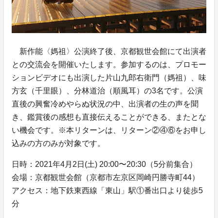
新作能〈媽祖〉公演終了後、京都観世会館にて出演者
との交流会を開催いたします。参加するのは、プロモー
ションビデオにも出演した片山九郎右衛門（媽祖）、味
方玄（千里眼）、分林道治（順風耳）の3名です。公演
直後の興奮冷めやらぬ状況の中、出演者の生の声を聞
き、鑑賞後の感想も直接伝えることができる、またとな
い機会です。※本リターンは、リターン②④⑥をお申し
込みの方のみが対象です。
日時：2021年4月2日(土) 20:00〜20:30（5分前集合）
会場：京都観世会館（京都市左京区岡崎円勝寺町44）
アクセス：地下鉄東西線「東山」駅①番出口より徒歩5
分