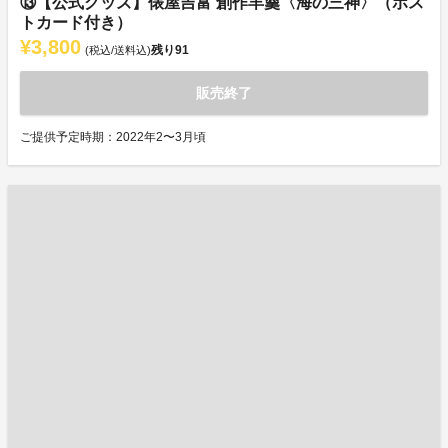
⑬【公式グッズ】俵屋吉富 創作羊羹〈海の三神〉（ポス
トカード付き）
¥3,800
残り
91
(税込/送料込)
販売終了
ご提供予定時期：2022年2〜3月頃