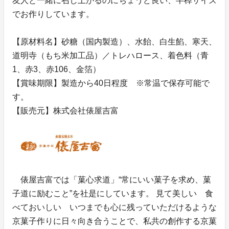
友人と一緒に召し上がるのにちょうど良い、半棹サイズ
でお作りしています。
【原材料名】砂糖（国内製造）、水飴、白生餡、寒天、
道明寺（もち米加工品）／トレハロース、着色料（青
1、赤3、赤106、金箔）
【賞味期限】製造から40日程度 ※常温で保存可能で
す。
【販売元】株式会社俵屋吉富
俵屋吉富では「菓心求道」“常にいい菓子を求め、菓
子道に励むこと”を社是にしています。 見て美しい 食
べておいしい いつまでも心に残っていただけるような
京菓子作りに日々向き合うことで、私共の創作する京菓