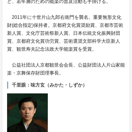
ど、若年層のための能楽の普及活動も手掛ける。
2011年に十世片山九郎右衛門を襲名。重要無形文化
財(総合指定)保持者。京都府文化賞奨励賞、京都市芸術
新人賞、文化庁芸術祭新人賞、日本伝統文化振興財団
賞、京都府文化賞功労賞、芸術選奨文部科学大臣新人
賞、観世寿夫記念法政大学能楽賞を受賞。
公益社団法人京都観世会会長、公益財団法人片山家能
楽・京舞保存財団理事長。
千里眼：味方玄（みかた・しずか）