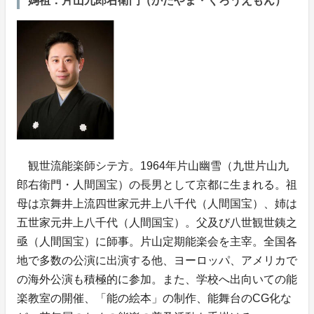
媽祖：片山九郎右衛門（かたやま・くろうえもん）
観世流能楽師シテ方。1964年片山幽雪（九世片山九
郎右衛門・人間国宝）の長男として京都に生まれる。祖
母は京舞井上流四世家元井上八千代（人間国宝）、姉は
五世家元井上八千代（人間国宝）。父及び八世観世銕之
亟（人間国宝）に師事。片山定期能楽会を主宰。全国各
地で多数の公演に出演する他、ヨーロッパ、アメリカで
の海外公演も積極的に参加。また、学校へ出向いての能
楽教室の開催、「能の絵本」の制作、能舞台のCG化な