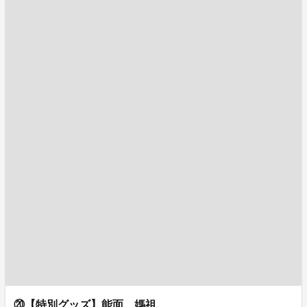
⑳【特別グッズ】能面 媽祖