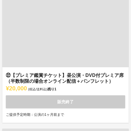
㉒【プレミア鑑賞チケット】昼公演・DVD付プレミア席
（半数制限の場合オンライン配信＋パンフレット）
¥20,000
残り
1
(税込/送料込)
販売終了
ご提供予定時期：公演の1ヶ月前まで