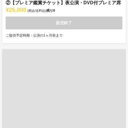
②【プレミア鑑賞チケット】夜公演・DVD付プレミア席
¥25,000
残り
0
(税込/送料込)
販売終了
ご提供予定時期：公演の1ヶ月前まで