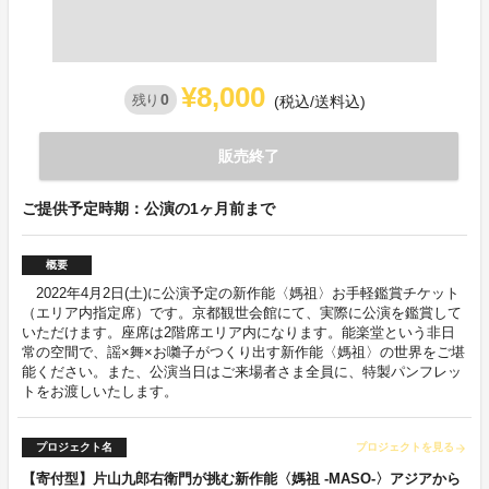
¥8,000
0
残り
(税込/送料込)
販売終了
ご提供予定時期：公演の1ヶ月前まで
概要
2022年4月2日(土)に公演予定の新作能〈媽祖〉お手軽鑑賞チケット
（エリア内指定席）です。京都観世会館にて、実際に公演を鑑賞して
いただけます。座席は2階席エリア内になります。能楽堂という非日
常の空間で、謡×舞×お囃子がつくり出す新作能〈媽祖〉の世界をご堪
能ください。また、公演当日はご来場者さま全員に、特製パンフレッ
トをお渡しいたします。
プロジェクト名
プロジェクトを見る
arrow_forward
【寄付型】片山九郎右衛門が挑む新作能〈媽祖 -MASO-〉アジアから