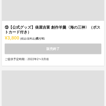
⑬【公式グッズ】俵屋吉富 創作羊羹〈海の三神〉（ポス
トカード付き）
¥3,800
残り
91
(税込/送料込)
販売終了
ご提供予定時期：2022年2〜3月頃