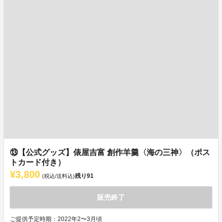
⑬【公式グッズ】俵屋吉富 創作羊羹〈海の三神〉（ポス
トカード付き）
¥3,800
残り
91
(税込/送料込)
販売終了
ご提供予定時期：2022年2〜3月頃