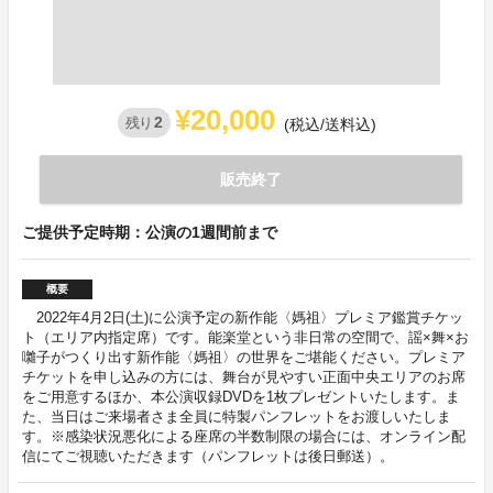
¥20,000
2
残り
(税込/送料込)
販売終了
ご提供予定時期：公演の1週間前まで
概要
2022年4月2日(土)に公演予定の新作能〈媽祖〉プレミア鑑賞チケッ
ト（エリア内指定席）です。能楽堂という非日常の空間で、謡×舞×お
囃子がつくり出す新作能〈媽祖〉の世界をご堪能ください。プレミア
チケットを申し込みの方には、舞台が見やすい正面中央エリアのお席
をご用意するほか、本公演収録DVDを1枚プレゼントいたします。ま
た、当日はご来場者さま全員に特製パンフレットをお渡しいたしま
す。※感染状況悪化による座席の半数制限の場合には、オンライン配
信にてご視聴いただきます（パンフレットは後日郵送）。