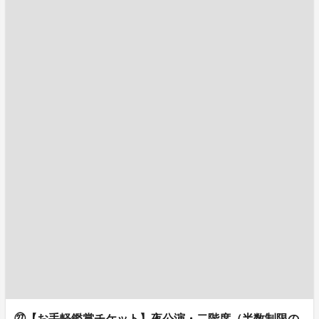
㉗【お手軽鑑賞チケット】夜公演・二階席（半数制限の