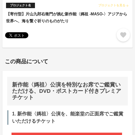
プロジェクト名
プロジェクトを見る
arrow_forward
【寄付型】片山九郎右衛門が挑む新作能〈媽祖 -MASO-〉アジアから
世界へ、海を繋ぐ祈りのものがたり
favorite
この商品について
新作能〈媽祖〉公演を特別なお席でご鑑賞い
ただける、DVD・ポストカード付きプレミア
チケット
1. 新作能〈媽祖〉公演を、能楽堂の正面席でご鑑賞
いただけるチケット