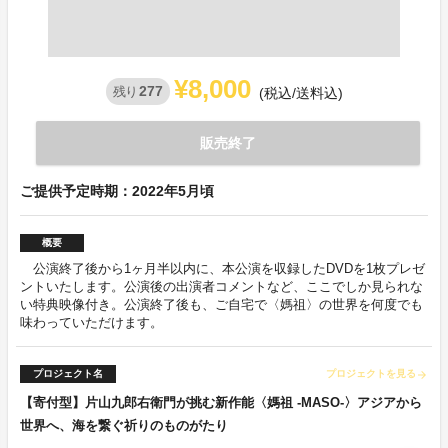
¥8,000
277
残り
(税込/送料込)
販売終了
ご提供予定時期：2022年5月頃
概要
公演終了後から1ヶ月半以内に、本公演を収録したDVDを1枚プレゼ
ントいたします。公演後の出演者コメントなど、ここでしか見られな
い特典映像付き。公演終了後も、ご自宅で〈媽祖〉の世界を何度でも
味わっていただけます。
プロジェクト名
プロジェクトを見る
arrow_forward
【寄付型】片山九郎右衛門が挑む新作能〈媽祖 -MASO-〉アジアから
世界へ、海を繋ぐ祈りのものがたり