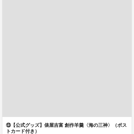
⑬【公式グッズ】俵屋吉富 創作羊羹〈海の三神〉（ポス
トカード付き）