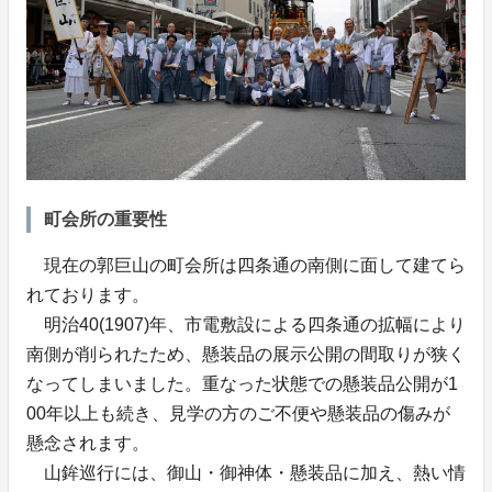
町会所の重要性
現在の郭巨山の町会所は四条通の南側に面して建てら
れております。
明治40(1907)年、市電敷設による四条通の拡幅により
南側が削られたため、懸装品の展示公開の間取りが狭く
なってしまいました。重なった状態での懸装品公開が1
00年以上も続き、見学の方のご不便や懸装品の傷みが
懸念されます。
山鉾巡行には、御山・御神体・懸装品に加え、熱い情