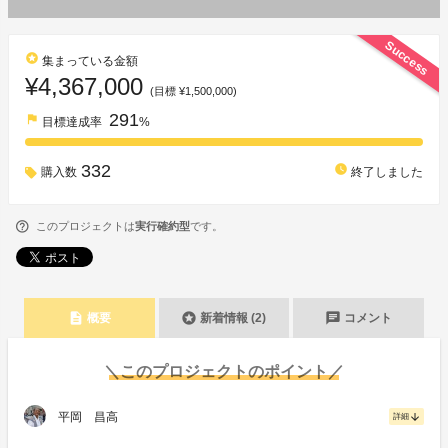
Success
stars
集まっている金額
¥4,367,000
(目標 ¥1,500,000)
291
flag
目標達成率
%
332
watch_later
購入数
終了しました
このプロジェクトは
実行確約型
です。
description
stars
chat
概要
新着情報 (2)
コメント
＼このプロジェクトのポイント／
平岡 昌高
arrow_downward
詳細