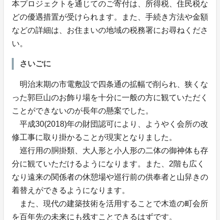
本プロジェクトを通じてのご寄付は、所得税、住民税な
どの優遇措置が受けられます。また、手続き方法や金額
などの詳細は、お住まいの地域の税務署にお尋ねくださ
い。
さいごに
明治末期の市電敷設で四条通の拡幅で削られ、狭くな
った郭巨山のお飾り場を十分に一般の方に観ていただく
ことができないのが長年の懸案でした。
平成30(2018)年の財団認可により、ようやく会所の改
修工事に取り掛かることが現実となりました。
巡行用の胴掛類、大人形と小人形の二体の御神体も存
分に観ていただけるようになります。また、2階も広く
なり遠来の関係者の休憩場や巡行前の供奉者と山舁きの
着替えができるようになります。
また、現代の建築技術を活用することで木造の町会所
を百年先の未来にも残すことできるはずです。