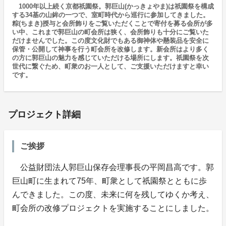
1000年以上続く京都祇園祭。郭巨山(かっきょやま)は祇園祭を構成
する34基の山鉾の一つで、室町時代から巡行に参加してきました。
粽(ちまき)授与と会所飾りをご覧いただくことで寄付を募る会所が多
い中、これまで郭巨山の町会所は狭く、会所飾りも十分にご覧いた
だけませんでした。この度文化財でもある御神体や懸装品を安全に
保管・公開して神事を行う町会所を改修します。新会所はより多く
の方に郭巨山の魅力を感じていただける場所にします。祇園祭を次
世代に繋ぐため、町衆のお一人として、ご支援いただけますと幸い
です。
プロジェクト詳細
ご挨拶
公益財団法人郭巨山保存会理事長の平岡昌高です。郭
巨山町に生まれて75年、町衆として祇園祭とともに歩
んできました。この度、未来に何を残してゆくか考え、
町会所の改修プロジェクトを実施することにしました。