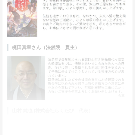
梶田真章さん（法然院 貫主）
山村 純也 (株式会社らくたび 代表）