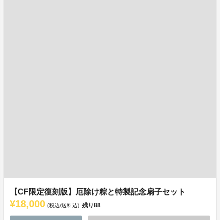
【CF限定復刻版】厄除け粽と特製記念扇子セット
¥18,000
残り
88
(税込/送料込)