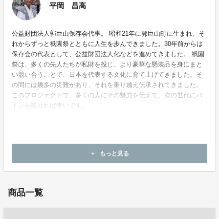
平岡 昌高
公益財団法人郭巨山保存会代事。 昭和21年に郭巨山町に生まれ、そ
れからずっと祇園祭とともに人生を歩んできました。30年前からは
保存会の代表として、公益財団法人化などを進めてきました。 祇園
祭は、多くの先人たちが私財を投じ、より豪華な懸装品を身にまと
い競い合うことで、日本を代表する文化に育て上げてきました。そ
の間には幾多の災難があり、それを乗り越え伝承されてきました。
このプロジェクトで、多くの人にその魅力を伝えて、次の世代にバ
トンを託せれば幸いです。
ホームページ：
http://www.kakkyo-yama.org/
もっと見る
add
お問い合わせ：
kakkyoyama.kyoto@gmail.com
商品一覧