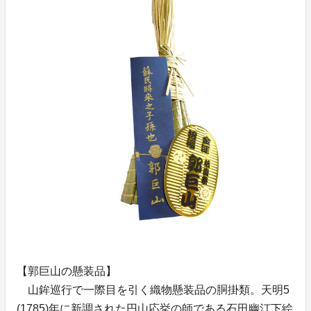
【郭巨山の懸装品】
山鉾巡行で一際目を引く織物懸装品の胴掛類。天明5
(1785)年に新調された円山応挙の師である石田幽汀下絵