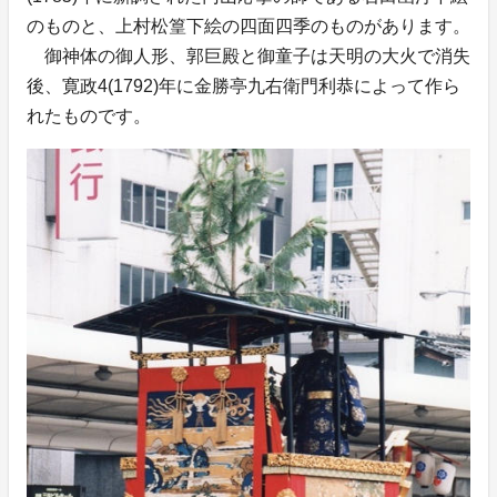
のものと、上村松篁下絵の四面四季のものがあります。
御神体の御人形、郭巨殿と御童子は天明の大火で消失
後、寛政4(1792)年に金勝亭九右衛門利恭によって作ら
れたものです。