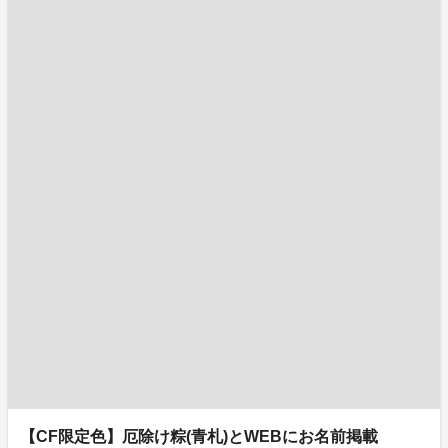
【CF限定色】厄除け粽(青札)とWEBにお名前掲載