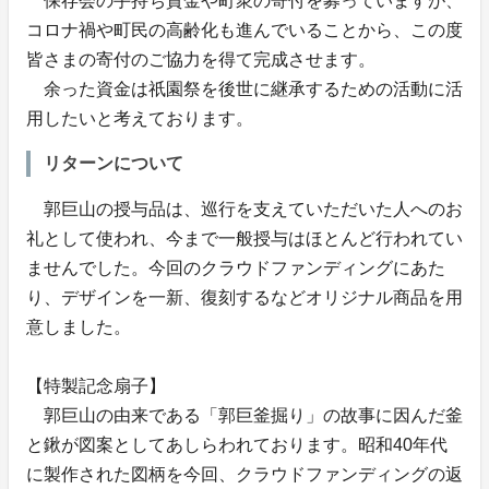
保存会の手持ち資金や町衆の寄付を募っていますが、
コロナ禍や町民の高齢化も進んでいることから、この度
皆さまの寄付のご協力を得て完成させます。
余った資金は祇園祭を後世に継承するための活動に活
用したいと考えております。
リターンについて
郭巨山の授与品は、巡行を支えていただいた人へのお
礼として使われ、今まで一般授与はほとんど行われてい
ませんでした。今回のクラウドファンディングにあた
り、デザインを一新、復刻するなどオリジナル商品を用
意しました。
【特製記念扇子】
郭巨山の由来である「郭巨釜掘り」の故事に因んだ釜
と鍬が図案としてあしらわれております。昭和40年代
に製作された図柄を今回、クラウドファンディングの返